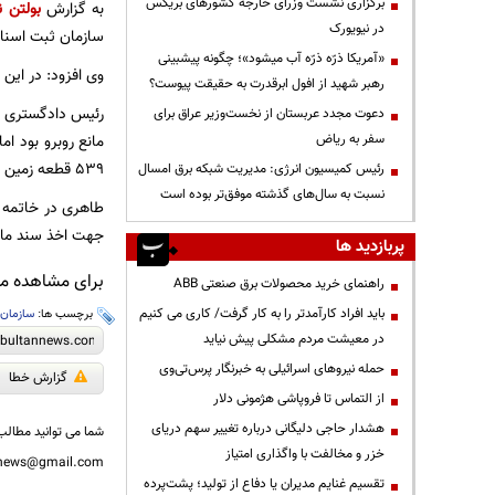
برگزاری نشست وزرای خارجه کشورهای بریکس
به گزارش
بولتن ن
در نیویورک
سازمان ثبت اسناد
«آمریکا ذرّه ذرّه آب میشود»؛ چگونه پیشبینی
وی افزود: در این
رهبر شهید از افول ابرقدرت به حقیقت پیوست؟
رئیس دادگستری رو
دعوت مجدد عربستان از نخست‌وزیر عراق برای
سفر به ریاض
مانع روبرو بود ا
۵۳۹ قطعه زمين مسکونی و تجاری فراهم شده است.
رئیس کمیسیون انرژی: مدیریت شبکه برق امسال
نسبت به سال‌های گذشته موفق‌تر بوده است
جهت اخذ سند مالک
پربازدید ها
برای مشاهده مطا
راهنمای خرید محصولات برق صنعتی ABB
باید افراد کارآمدتر را به کار گرفت/ کاری می کنیم
برچسب ها:
سازمان 
در معیشت مردم مشکلی پیش نیاید
حمله نیروهای اسرائیلی به خبرنگار پرس‌تی‌وی
گزارش خطا
از التماس تا فروپاشی هژمونی دلار
هشدار حاجی دلیگانی درباره تغییر سهم دریای
شما می توانید مطالب 
خزر و مخالفت با واگذاری امتیاز
nnews@gmail.com
تقسیم غنایم مدیران یا دفاع از تولید؛ پشت‌پرده