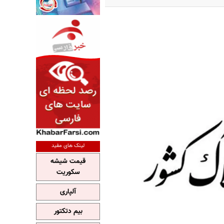
لینک های مفید
قیمت شیشه
سکوریت
آلپاری
بیم دتکتور