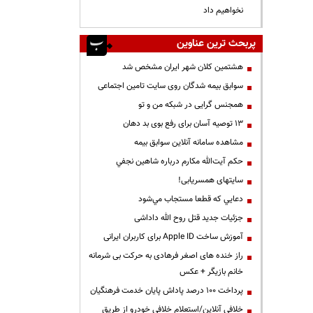
نخواهیم داد
پربحث ترین عناوین
هشتمین کلان شهر ایران مشخص شد
سوابق بیمه شدگان روی سایت تامین اجتماعی
همجنس گرایی در شبکه من و تو
13 توصیه آسان برای رفع بوی بد دهان
مشاهده سامانه آنلاين سوابق بیمه
حكم آيت‌الله مكارم درباره شاهين نجفي
سایتهای همسریابی!
دعايي كه قطعا مستجاب مي‌شود
جزئیات جدید قتل روح الله داداشی
آموزش ساخت Apple ID برای کاربران ایرانی
راز خنده های اصغر فرهادی به حرکت بی شرمانه
خانم بازیگر + عکس
پرداخت ۱۰۰ درصد پاداش پایان خدمت فرهنگیان
خلافی آنلاین/استعلام خلافی خودرو از طریق