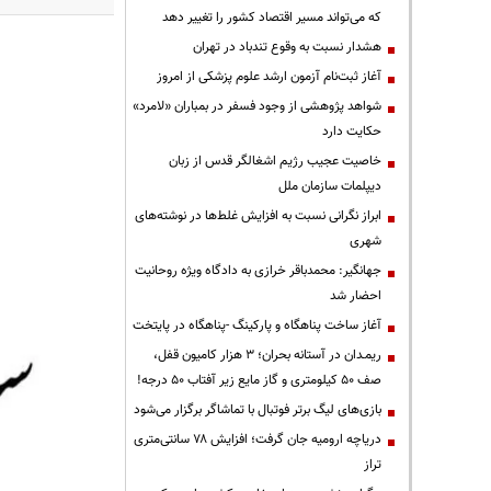
که می‌تواند مسیر اقتصاد کشور را تغییر دهد
هشدار نسبت به وقوع تندباد در تهران
آغاز ثبت‌نام آزمون ارشد علوم پزشکی از امروز
شواهد پژوهشی از وجود فسفر در بمباران «لامرد»
حکایت دارد
خاصیت عجیب رژیم اشغالگر قدس از زبان
دیپلمات سازمان ملل
ابراز نگرانی نسبت به افزایش غلط‌ها در نوشته‌های
شهری
جهانگیر: محمدباقر خرازی به دادگاه ویژه روحانیت
احضار شد
آغاز ساخت پناهگاه و پارکینگ -پناهگاه در پایتخت
ریمـدان در آستانه بحران؛ ۳ هزار کامیون قفل،
صف ۵۰ کیلومتری و گاز مایع زیر آفتاب ۵۰ درجه!
بازی‌های لیگ برتر فوتبال با تماشاگر برگزار می‌شود
دریاچه ارومیه جان گرفت؛ افزایش ۷۸ سانتی‌متری
تراز