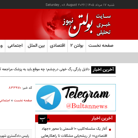
شنبه ۱۷ مرداد ۱۴۰۵
|
Saturday , 08 August 2026
صفحه نخست
بولتن ۲
اقتصادی
بین الملل
اجتماعی
ور
آخرین اخبار
دلایل پارگی رگ خونی درچشم؛ چه موقع باید به پزشک مراجعه ک
کد خبر:
۸۳۳۹۷۰
صفحه نخست
»
اجتماعی
آخرین اخبار
آغاز یک سلسله‌کلیپ ۱۰ قسمتی با محور «جهاد
اقتصادی»؛ از ریشه‌یابی مشکلات تا راهکارهایی
رئیس دادگستری شهرستا