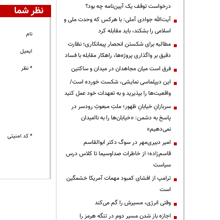
درخواست توقف یک آیین‌نامه چه بود؟
نظر شما
آیت‌الله جوادی آملی: با هرکس که وحدت ملی و
اسلامی را بشکند، باید مقابله کرد
نام
مطالبه برای شکستن انحصار پیمانکاری؛ نظارت
ایمیل
دقیق بر واگذاری پروژه‌ها، راهکار مقابله با فساد
فرق است میان مجاهدان در میدان و ساکتین
* نظر
این دیپلماسی نمایشی، شکست خورده است/
واقعیت‌ها را بپذیرید و به تعهدات خود عمل کنید
سربازانِ خیابانِ ظهور؛ ملتِ مبعوثِ رودسر در
پاسخ به دشمن: «خیابان‌ها را به ناامیدان
نمی‌دهیم»
* کد امنیتی
امیر دبیری‌مهر در سوگ دکتر ابوالقاسم
قاسم‌زاده؛ از خاطرات صداوسیما تا کلاس درس
سیاست
ترامپ از افشای کمبود مهمات آمریکا خشمگین
است
وقتی انرژی، مسیرش را گم می‌کند
اجازه باز شدن مسیر دوم در تنگه هرمز را