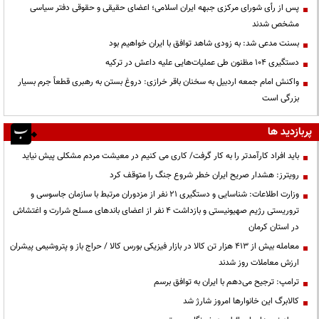
پس از رأی شورای مرکزی جبهه ایران اسلامی؛ اعضای حقیقی و حقوقی دفتر سیاسی
مشخص شدند
بسنت مدعی شد: به زودی شاهد توافق با ایران خواهیم بود
دستگیری ۱۰۴ مظنون طی عملیات‌هایی علیه داعش در ترکیه
واکنش امام جمعه اردبیل به سخنان باقر خرازی: دروغ بستن به رهبری قطعاً جرم بسیار
بزرگی است
پربازدید ها
باید افراد کارآمدتر را به کار گرفت/ کاری می کنیم در معیشت مردم مشکلی پیش نیاید
رویترز: هشدار صریح ایران خطر شروع جنگ را متوقف کرد
وزارت اطلاعات: شناسایی و دستگیری ۲۱ نفر از مزدوران مرتبط با سازمان جاسوسی و
تروریستی رژیم صهیونیستی و بازداشت ۴ نفر از اعضای باندهای مسلح شرارت و اغتشاش
در استان کرمان
معامله بیش از ۴۱۳ هزار تن کالا در بازار فیزیکی بورس کالا / حراج باز و پتروشیمی پیشران
ارزش معاملات روز شدند
ترامپ: ترجیح می‌دهم با ایران به توافق برسم
کالابرگ این خانوارها امروز شارژ شد