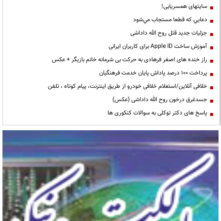
سایتهای همسریابی!
دعايي كه قطعا مستجاب مي‌شود
جزئیات جدید قتل روح الله داداشی
آموزش ساخت Apple ID برای کاربران ایرانی
راز خنده های اصغر فرهادی به حرکت بی شرمانه خانم بازیگر + عکس
پرداخت ۱۰۰ درصد پاداش پایان خدمت فرهنگیان
خلافی آنلاین/استعلام خلافی خودرو از طریق اینترنت، پیام کوتاه ، تلفن
جسدغرق درخون روح الله داداشی (عکس)
پاسخ های دکتر توکلی به سوالات کنکوری ها