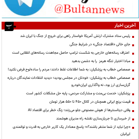
آخرین اخبار
رئیس ستاد مشترک ارتش آمریکا خواستار راهی برای خروج از جنگ با ایران شد
جای خالی «اقتصاد جنگی» در شرایط جنگی
اعتراف رسانه‌های خارجی به شکست ترامپ حاصل مجاهدت رسانه‌های انقلابی است
مبادا اختیار تنگه هرمز را به دشمن بدهید
صمصامی خطاب به پزشکیان: به شما اطلاعات غلط دادند؛ مردم را ساده‌لوح فرض نکنید!
صمصامی خطاب به پزشکیان: خودتان در مجلس بودید؛ دیدید انتقادات نمایندگان درباره
گران‌سازی ارز بود، نه واگذاری ایران‌خودرو
پزشکیان: خدمت بی‌منت و مشارکت مردمی، پایه حل مشکلات کشور است
قیمت‌ برنج ایرانی همچنان در کانال ۴۵۰ تا ۵۵۰ هزار تومان
وقتی دیتاسنترها از هوش مصنوعی جلو می‌زنند؛ زنگ خطر برای اقتصاد AI
از خبرسازی تا جریان‌سازی نقشه راه مدیران هوشمند
«چرا نباید از شما متنفر باشند؟»؛ پاسخ معنادار یک کاربر خارجی به قدرت و توانمندی
ایرانیان