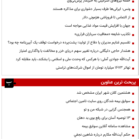
حمله نیروهای اسرائیلی به خبرنگار پرس‌تی‌وی
ونس: ایرانی‌ها طرف بسیار دشواری برای مذاکره هستند
از التماس تا فروپاشی هژمونی دلار
جهان با افزایش قیمت مواد غذایی مواجه است
تکذیب شایعه «معافیت سربازان فراری»
تقسیم غنایم مدیران یا دفاع از تولید؛ پشت‌پرده درخواست توقف یک آیین‌نامه چه بود؟
هشدار حاجی دلیگانی درباره تغییر سهم دریای خزر و مخالفت با واگذاری امتیاز
آیت‌الله جوادی آملی: با هرکس که وحدت ملی و اسلامی را بشکند، باید مقابله کرد
تهاتر ۱۶۷۳ میلیارد تومان از اموال شرکت‌های تراستی
پربحث ترین عناوین
هشتمین کلان شهر ایران مشخص شد
سوابق بیمه شدگان روی سایت تامین اجتماعی
همجنس گرایی در شبکه من و تو
13 توصیه آسان برای رفع بوی بد دهان
مشاهده سامانه آنلاين سوابق بیمه
حكم آيت‌الله مكارم درباره شاهين نجفي