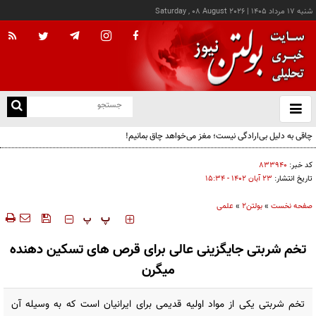
شنبه ۱۷ مرداد ۱۴۰۵
|
Saturday , 08 August 2026
از
و
ته
چاقی به دلیل بی‌ارادگی نیست؛ مغز می‌خواهد چاق بمانیم!
ن
نو
کد خبر:
۸۳۳۹۴۰
تاریخ انتشار:
۲۳ آبان ۱۴۰۲ - ۱۵:۳۴
صفحه نخست
»
بولتن2
»
علمی
‍‍‍ پ
پ
تخم شربتی جایگزینی عالی برای قرص های تسکین دهنده
میگرن
تخم شربتی یکی از مواد اولیه قدیمی برای ایرانیان است که به وسیله آن