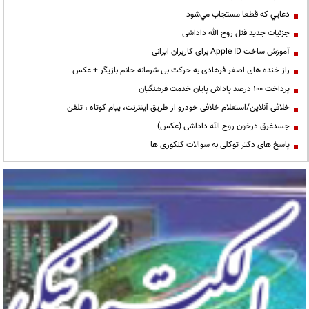
دعايي كه قطعا مستجاب مي‌شود
جزئیات جدید قتل روح الله داداشی
آموزش ساخت Apple ID برای کاربران ایرانی
راز خنده های اصغر فرهادی به حرکت بی شرمانه خانم بازیگر + عکس
پرداخت ۱۰۰ درصد پاداش پایان خدمت فرهنگیان
خلافی آنلاین/استعلام خلافی خودرو از طریق اینترنت، پیام کوتاه ، تلفن
جسدغرق درخون روح الله داداشی (عکس)
پاسخ های دکتر توکلی به سوالات کنکوری ها