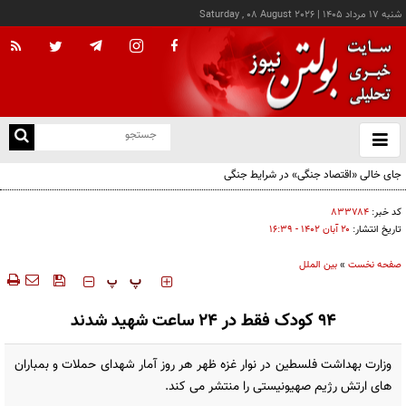
شنبه ۱۷ مرداد ۱۴۰۵
|
Saturday , 08 August 2026
از
و
ته
جای خالی «اقتصاد جنگی» در شرایط جنگی
ن
نو
کد خبر:
۸۳۳۷۸۴
تاریخ انتشار:
۲۰ آبان ۱۴۰۲ - ۱۶:۳۹
صفحه نخست
»
بین الملل
‍‍‍ پ
پ
۹۴ کودک فقط در ۲۴ ساعت شهید شدند
وزارت بهداشت فلسطین در نوار غزه ظهر هر روز آمار شهدای حملات و بمباران
های ارتش رژیم صهیونیستی را منتشر می کند.