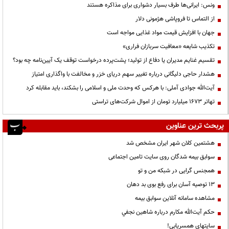
ونس: ایرانی‌ها طرف بسیار دشواری برای مذاکره هستند
از التماس تا فروپاشی هژمونی دلار
جهان با افزایش قیمت مواد غذایی مواجه است
تکذیب شایعه «معافیت سربازان فراری»
تقسیم غنایم مدیران یا دفاع از تولید؛ پشت‌پرده درخواست توقف یک آیین‌نامه چه بود؟
هشدار حاجی دلیگانی درباره تغییر سهم دریای خزر و مخالفت با واگذاری امتیاز
آیت‌الله جوادی آملی: با هرکس که وحدت ملی و اسلامی را بشکند، باید مقابله کرد
تهاتر ۱۶۷۳ میلیارد تومان از اموال شرکت‌های تراستی
پربحث ترین عناوین
هشتمین کلان شهر ایران مشخص شد
سوابق بیمه شدگان روی سایت تامین اجتماعی
همجنس گرایی در شبکه من و تو
13 توصیه آسان برای رفع بوی بد دهان
مشاهده سامانه آنلاين سوابق بیمه
حكم آيت‌الله مكارم درباره شاهين نجفي
سایتهای همسریابی!