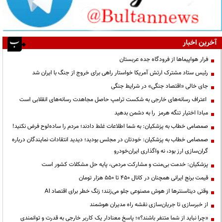
آخرین اخبار
فرار هواپیماها از فرودگاه جده عربستان
رئیس ستاد مشترک ارتش آمریکا خواستار راهی برای خروج از جنگ با ایران شد
جای خالی «اقتصاد جنگی» در شرایط جنگی
اعتراف رسانه‌های خارجی به شکست ترامپ حاصل مجاهدت رسانه‌های انقلابی است
مبادا اختیار تنگه هرمز را به دشمن بدهید
صمصامی خطاب به پزشکیان: به شما اطلاعات غلط دادند؛ مردم را ساده‌لوح فرض نکنید!
صمصامی خطاب به پزشکیان: خودتان در مجلس بودید؛ دیدید انتقادات نمایندگان درباره
گران‌سازی ارز بود، نه واگذاری ایران‌خودرو
پزشکیان: خدمت بی‌منت و مشارکت مردمی، پایه حل مشکلات کشور است
قیمت‌ برنج ایرانی همچنان در کانال ۴۵۰ تا ۵۵۰ هزار تومان
وقتی دیتاسنترها از هوش مصنوعی جلو می‌زنند؛ زنگ خطر برای اقتصاد AI
از خبرسازی تا جریان‌سازی نقشه راه مدیران هوشمند
«چرا نباید از شما متنفر باشند؟»؛ پاسخ معنادار یک کاربر خارجی به قدرت و توانمندی