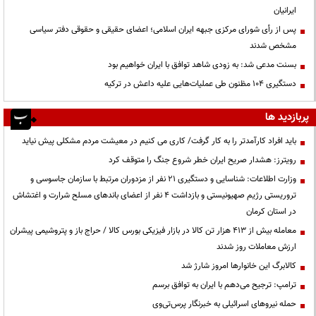
ایرانیان
پس از رأی شورای مرکزی جبهه ایران اسلامی؛ اعضای حقیقی و حقوقی دفتر سیاسی
مشخص شدند
بسنت مدعی شد: به زودی شاهد توافق با ایران خواهیم بود
دستگیری ۱۰۴ مظنون طی عملیات‌هایی علیه داعش در ترکیه
پربازدید ها
باید افراد کارآمدتر را به کار گرفت/ کاری می کنیم در معیشت مردم مشکلی پیش نیاید
رویترز: هشدار صریح ایران خطر شروع جنگ را متوقف کرد
وزارت اطلاعات: شناسایی و دستگیری ۲۱ نفر از مزدوران مرتبط با سازمان جاسوسی و
تروریستی رژیم صهیونیستی و بازداشت ۴ نفر از اعضای باندهای مسلح شرارت و اغتشاش
در استان کرمان
معامله بیش از ۴۱۳ هزار تن کالا در بازار فیزیکی بورس کالا / حراج باز و پتروشیمی پیشران
ارزش معاملات روز شدند
کالابرگ این خانوارها امروز شارژ شد
ترامپ: ترجیح می‌دهم با ایران به توافق برسم
حمله نیروهای اسرائیلی به خبرنگار پرس‌تی‌وی