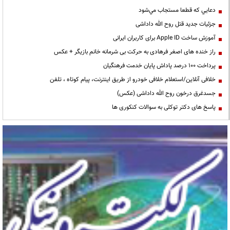
دعايي كه قطعا مستجاب مي‌شود
جزئیات جدید قتل روح الله داداشی
آموزش ساخت Apple ID برای کاربران ایرانی
راز خنده های اصغر فرهادی به حرکت بی شرمانه خانم بازیگر + عکس
پرداخت ۱۰۰ درصد پاداش پایان خدمت فرهنگیان
خلافی آنلاین/استعلام خلافی خودرو از طریق اینترنت، پیام کوتاه ، تلفن
جسدغرق درخون روح الله داداشی (عکس)
پاسخ های دکتر توکلی به سوالات کنکوری ها