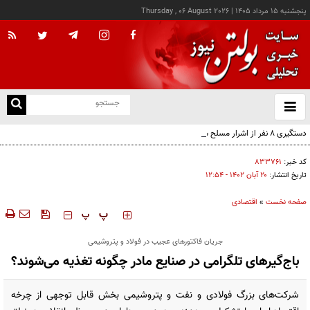
پنجشنبه ۱۵ مرداد ۱۴۰۵
|
Thursday , 06 August 2026
از
و
ته
دستگیری ۸ نفر از اشرار مسلح شاخص و مرتبطین گروهک‌های تروریستی
ن
نو
کد خبر:
۸۳۳۷۶۱
تاریخ انتشار:
۲۰ آبان ۱۴۰۲ - ۱۲:۵۴
صفحه نخست
»
اقتصادی
‍‍‍ پ
پ
جریان فاکتورهای عجیب در فولاد و پتروشیمی
باج‌گیرهای تلگرامی در صنایع مادر چگونه تغذیه می‌شوند؟
شرکت‌های بزرگ فولادی و نفت و پتروشیمی بخش قابل توجهی از چرخه