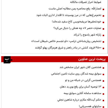
ضوابط احراز تصرفات مالکانه
انصارالله: رفع محاصره یمن مطالبه اصلی ماست
تخم‌مرغ‌هایی که در مرز پوسیدند تا اقتدار اداری اثبات شود
خودتحقیرها عریضه‌نویس کاخ سفید شده‌اند!
عملیات «نصر ۷» چه هدفی را دنبال می‌کرد؟
زلزله شهر یاسوج را لرزاند
تشخیص روان‌شناختی ترامپ: «او تجسم خالص شیطان است!»
۴۵۰۰ فروند کشتی در بنادر باهنر و شرق هرمزگان پهلو گرفتند
پربحث ترین عناوین
هشتمین کلان شهر ایران مشخص شد
سوابق بیمه شدگان روی سایت تامین اجتماعی
همجنس گرایی در شبکه من و تو
13 توصیه آسان برای رفع بوی بد دهان
مشاهده سامانه آنلاين سوابق بیمه
حكم آيت‌الله مكارم درباره شاهين نجفي
سایتهای همسریابی!