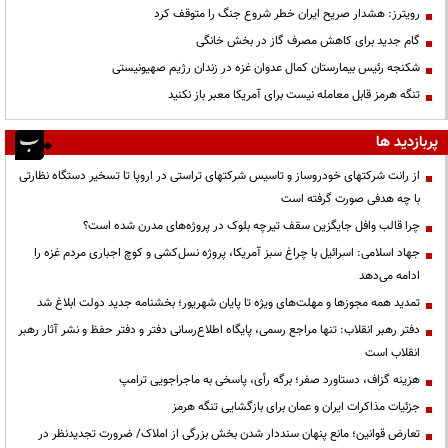
رویترز: هشدار صریح ایران خطر شروع جنگ را متوقف کرد
گام جدید برای کاهش مصرف گاز در بخش خانگی
شکنجه رئیس بیمارستان کمال عدوان غزه در زندان رژیم صهیونیستی
تنگه هرمز قابل معامله نیست برای آمریکا معبر باز نکنید
پربازدید ها
از رانت‌ شرکتهای خودروساز و تاسیس شرکتهای تراستی در اروپا تا تسخیر دستگاه نظارتی
با چه هدفی صورت گرفته است
چرا قالب وافل جایگزین سقف تیرچه بلوک در پروژه‌های مدرن شده است؟
جهاد اسلامی: اسرائیل با چراغ سبز آمریکا، پروژه نسل‌کشی و کوچ اجباری مردم غزه را
ادامه می‌دهد
تمدید همه مجوزها و مهلت‌های ویژه تا پایان شهریور؛ بخشنامه جدید دولت ابلاغ شد
دفتر رهبر انقلاب: تنها مراجع رسمی، پایگاه اطلاع‌رسانی دفتر و دفتر حفظ و نشر آثار رهبر
انقلاب است
هزینه گزاف، دستاورد صفر؛ برگه رأی، پاسخی به ماجراجویی ترامپ
جزئیات مذاکرات ایران و عمان برای بازگشایی تنگه هرمز
تعارض قوانین؛ مانع پنهان سنددار شدن بخش بزرگی از املاک/ ضرورت تجدیدنظر در