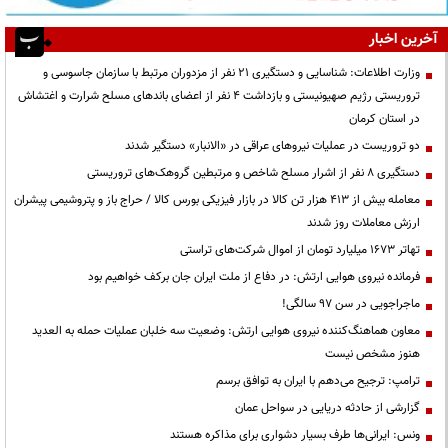
آخرین اخبار
وزارت اطلاعات: شناسایی و دستگیری ۲۱ نفر از مزدوران مرتبط با سازمان جاسوسی و
تروریستی رژیم صهیونیستی و بازداشت ۴ نفر از اعضای باندهای مسلح شرارت و اغتشاش
در استان کرمان
دو تروریست در عملیات نیروهای عراقی در «الانبار» دستگیر شدند
دستگیری ۸ نفر از اشرار مسلح شاخص و مرتبطین گروهک‌های تروریستی
معامله بیش از ۴۱۳ هزار تن کالا در بازار فیزیکی بورس کالا / حراج باز و پتروشیمی پیشران
ارزش معاملات روز شدند
تهاتر ۱۶۷۳ میلیارد تومان از اموال شرکت‌های تراستی
فرمانده نیروی هوایی ارتش: در دفاع از ملت ایران جان برکف خواهیم بود
ماجراجویی در سن ۹۷ سالگی!
معاون هماهنگ‌کننده نیروی هوایی ارتش: وضعیت سه خلبان عملیات حمله به العدید
هنوز مشخص نیست
ترامپ: ترجیح می‌دهم با ایران به توافق برسم
گزارشی از حادثه دریایی در سواحل عمان
ونس: ایرانی‌ها طرف بسیار دشواری برای مذاکره هستند