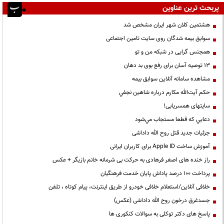
پربحث ترین عناوین
هشتمین کلان شهر ایران مشخص شد
سوابق بیمه شدگان روی سایت تامین اجتماعی
همجنس گرایی در شبکه من و تو
13 توصیه آسان برای رفع بوی بد دهان
مشاهده سامانه آنلاين سوابق بیمه
حكم آيت‌الله مكارم درباره شاهين نجفي
سایتهای همسریابی!
دعايي كه قطعا مستجاب مي‌شود
جزئیات جدید قتل روح الله داداشی
آموزش ساخت Apple ID برای کاربران ایرانی
راز خنده های اصغر فرهادی به حرکت بی شرمانه خانم بازیگر + عکس
پرداخت ۱۰۰ درصد پاداش پایان خدمت فرهنگیان
خلافی آنلاین/استعلام خلافی خودرو از طریق اینترنت، پیام کوتاه ، تلفن
جسدغرق درخون روح الله داداشی (عکس)
پاسخ های دکتر توکلی به سوالات کنکوری ها