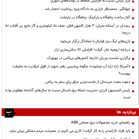
ابراز نگرانی نسبت به افزایش غلط‌ها در نوشته‌های شهری
جهانگیر: محمدباقر خرازی به دادگاه ویژه روحانیت احضار شد
آغاز ساخت پناهگاه و پارکینگ -پناهگاه در پایتخت
ریمـدان در آستانه بحران؛ ۳ هزار کامیون قفل، صف ۵۰ کیلومتری و گاز مایع زیر آفتاب ۵۰
درجه!
بازی‌های لیگ برتر فوتبال با تماشاگر برگزار می‌شود
دریاچه ارومیه جان گرفت؛ افزایش ۷۸ سانتی‌متری تراز
برگزاری نشست وزرای خارجه کشورهای بریکس در نیویورک
«آمریکا ذرّه ذرّه آب میشود»؛ چگونه پیشبینی رهبر شهید از افول ابرقدرت به حقیقت
پیوست؟
دعوت مجدد عربستان از نخست‌وزیر عراق برای سفر به ریاض
رئیس کمیسیون انرژی: مدیریت شبکه برق امسال نسبت به سال‌های گذشته موفق‌تر بوده
است
پربازدید ها
راهنمای خرید محصولات برق صنعتی ABB
باید افراد کارآمدتر را به کار گرفت/ کاری می کنیم در معیشت مردم مشکلی پیش نیاید