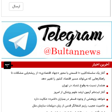
آخرین اخبار
آغاز یک سلسله‌کلیپ ۱۰ قسمتی با محور «جهاد اقتصادی»؛ از ریشه‌یابی مشکلات تا
راهکارهایی که می‌تواند مسیر اقتصاد کشور را تغییر دهد
هشدار نسبت به وقوع تندباد در تهران
آغاز ثبت‌نام آزمون ارشد علوم پزشکی از امروز
شواهد پژوهشی از وجود فسفر در بمباران «لامرد» حکایت دارد
خاصیت عجیب رژیم اشغالگر قدس از زبان دیپلمات سازمان ملل