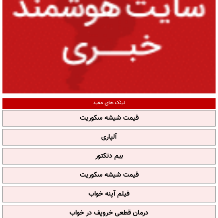
لینک های مفید
قیمت شیشه سکوریت
آلپاری
بیم دتکتور
قیمت شیشه سکوریت
فیلم آپنه خواب
درمان قطعی خروپف در خواب