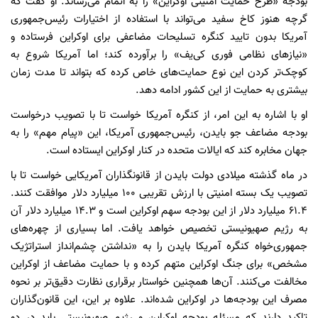
بودجه «طرح حمایت امنیتی اوکراین» را به اتمام می‌رساند. او گفت که
گرچه هنوز کاخ سفید می‌تواند با استفاده از اختیارات رئیس‌جمهوری
آمریکا بدون تایید کنگره تسلیحات مضاعفی برای اوکراین فرستاده و
«نیازهای نظامی فوری کی‌یف» را برآورده کند؛ اما آمریکا شروع به
کوچک‌تر کردن این نوع حمایت‌های خاص کرده که بتواند تا مدت زمان
بیشتری به حمایت از این کشور ادامه دهد.
او با اشاره به این امر، از کنگره آمریکا خواست تا با تصویب درخواست
بودجه مضاعف جو بایدن، رئیس‌جمهوری آمریکا، این «پیام مهم» را به
جهان مخابره کند که ایالات متحده در کنار اوکراین ایستاده است.
در ماه گذشته میلادی دولت بایدن از قانونگذاران آمریکایی خواست تا با
تصویب یک بسته امنیتی با ارزش تقریبی ۱۰۰ میلیارد دلار موافقت کنند.
۶۱.۴ میلیارد دلار از این بودجه سهم اوکراین است و ۱۴.۳ میلیارد دلار آن
به رژیم صهیونیستی تخصیص خواهد یافت. اما بسیاری از چهره‌های
جمهوری‌خواه کنگره آمریکا بایدن را به «نداشتن چشم‌انداز استراتژیک
مشخص» برای جنگ اوکراین متهم کرده و با حمایت مضاعف از اوکراین
مخالفت می‌کنند. آن‌ها همچنین خواستار برقراری نظارت دقیق‌تر بر نحوه
مصرف این بودجه‌ها در اوکراین شده‌اند. علاوه بر این، این قانون‌گذاران
تاکید دارند که مسئله بودجه اوکراین و رژیم صهیونیستی باید در دو