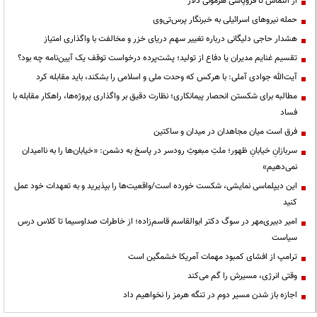
از التماس تا فروپاشی هژمونی دلار
حمله نیروهای اسرائیلی به خبرنگار پرس‌تی‌وی
هشدار حاجی دلیگانی درباره تغییر سهم دریای خزر و مخالفت با واگذاری امتیاز
تقسیم غنایم مدیران یا دفاع از تولید؛ پشت‌پرده درخواست توقف یک آیین‌نامه چه بود؟
آیت‌الله جوادی آملی: با هرکس که وحدت ملی و اسلامی را بشکند، باید مقابله کرد
مطالبه برای شکستن انحصار پیمانکاری؛ نظارت دقیق بر واگذاری پروژه‌ها، راهکار مقابله با
فساد
فرق است میان مجاهدان در میدان و ساکتین
سربازانِ خیابانِ ظهور؛ ملتِ مبعوثِ رودسر در پاسخ به دشمن: «خیابان‌ها را به ناامیدان
نمی‌دهیم»
این دیپلماسی نمایشی، شکست خورده است/واقعیت‌ها را بپذیرید و به تعهدات خود عمل
کنید
امیر دبیری‌مهر در سوگ دکتر ابوالقاسم قاسم‌زاده؛ از خاطرات صداوسیما تا کلاس درس
سیاست
ترامپ از افشای کمبود مهمات آمریکا خشمگین است
وقتی انرژی، مسیرش را گم می‌کند
اجازه باز شدن مسیر دوم در تنگه هرمز را نخواهیم داد