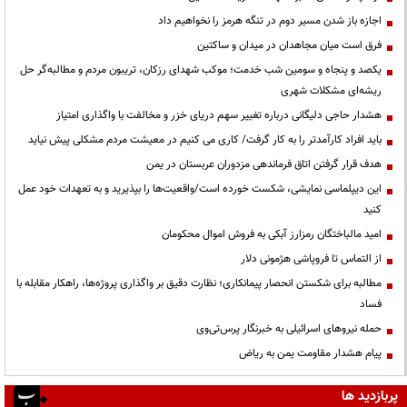
اجازه باز شدن مسیر دوم در تنگه هرمز را نخواهیم داد
فرق است میان مجاهدان در میدان و ساکتین
یکصد و پنجاه و سومین شب خدمت؛ موکب شهدای رزکان، تریبون مردم و مطالبه‌گر حل
ریشه‌ای مشکلات شهری
هشدار حاجی دلیگانی درباره تغییر سهم دریای خزر و مخالفت با واگذاری امتیاز
باید افراد کارآمدتر را به کار گرفت/ کاری می کنیم در معیشت مردم مشکلی پیش نیاید
هدف قرار گرفتن اتاق‌ فرماندهی مزدوران عربستان در یمن
این دیپلماسی نمایشی، شکست خورده است/واقعیت‌ها را بپذیرید و به تعهدات خود عمل
کنید
امید مالباختگان رمزارز آبکی به فروش اموال محکومان
از التماس تا فروپاشی هژمونی دلار
مطالبه برای شکستن انحصار پیمانکاری؛ نظارت دقیق بر واگذاری پروژه‌ها، راهکار مقابله با
فساد
حمله نیروهای اسرائیلی به خبرنگار پرس‌تی‌وی
پیام هشدار مقاومت یمن به ریاض
پربازدید ها