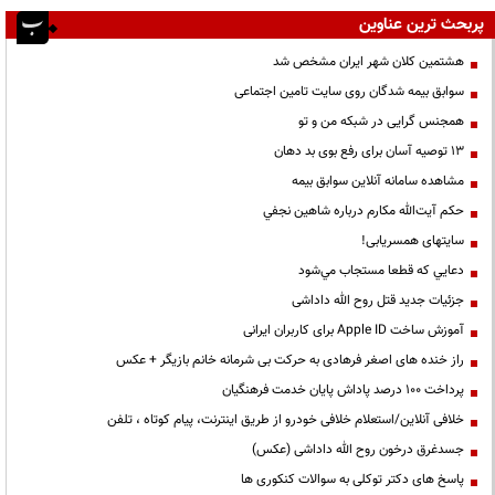
پربحث ترین عناوین
هشتمین کلان شهر ایران مشخص شد
سوابق بیمه شدگان روی سایت تامین اجتماعی
همجنس گرایی در شبکه من و تو
13 توصیه آسان برای رفع بوی بد دهان
مشاهده سامانه آنلاين سوابق بیمه
حكم آيت‌الله مكارم درباره شاهين نجفي
سایتهای همسریابی!
دعايي كه قطعا مستجاب مي‌شود
جزئیات جدید قتل روح الله داداشی
آموزش ساخت Apple ID برای کاربران ایرانی
راز خنده های اصغر فرهادی به حرکت بی شرمانه خانم بازیگر + عکس
پرداخت ۱۰۰ درصد پاداش پایان خدمت فرهنگیان
خلافی آنلاین/استعلام خلافی خودرو از طریق اینترنت، پیام کوتاه ، تلفن
جسدغرق درخون روح الله داداشی (عکس)
پاسخ های دکتر توکلی به سوالات کنکوری ها