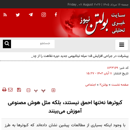
جمعه ۱۶ مرداد ۱۴۰۵
|
Friday , 07 August 2026
از
و
ته
پیشرفت در جراحی افزایش قد؛ میله تیتانیومی جدید دوره نقاهت را از چند ماه به چند هفته
ن
کاهش می‌دهد
نو
کد خبر:
۸۳۳۱۶۹
تاریخ انتشار:
۱۱ آبان ۱۴۰۲ - ۱۵:۲۷
صفحه نخست
»
بولتن2
»
اجتماعی
‍‍‍ پ
پ
کبوترها نه‌تنها احمق نیستند، بلکه مثل هوش مصنوعی
آموزش می‌بینند
با وجود اینکه بسیاری از مطالعات پیشین نشان داده‌اند که کبوترها به طرز