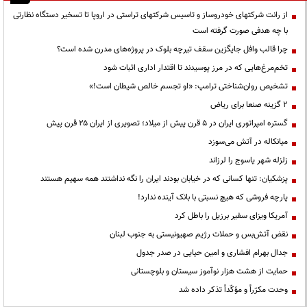
از رانت‌ شرکتهای خودروساز و تاسیس شرکتهای تراستی در اروپا تا تسخیر دستگاه نظارتی
با چه هدفی صورت گرفته است
چرا قالب وافل جایگزین سقف تیرچه بلوک در پروژه‌های مدرن شده است؟
تخم‌مرغ‌هایی که در مرز پوسیدند تا اقتدار اداری اثبات شود
تشخیص روان‌شناختی ترامپ: «او تجسم خالص شیطان است!»
۲ گزینه صنعا برای ریاض
گستره امپراتوری ایران در ۵ قرن پیش از میلاد؛ تصویری از ایران ۲۵ قرن پیش
میانکاله در آتش می‌سوزد
زلزله شهر یاسوج را لرزاند
پزشکیان: تنها کسانی که در خیابان بودند ایران را نگه نداشتند همه سهیم هستند
پارچه فروشی که هیچ نسبتی با بانک آینده ندارد!
آمریکا ویزای سفیر برزیل را باطل کرد
نقض آتش‌بس و حملات رژیم صهیونیستی به جنوب لبنان
جدال بهرام افشاری و امین حیایی در صدر جدول
حمایت از هشت هزار نوآموز سیستان و بلوچستانی
وحدت مکرّراً و مؤکّداً تذکر داده شد