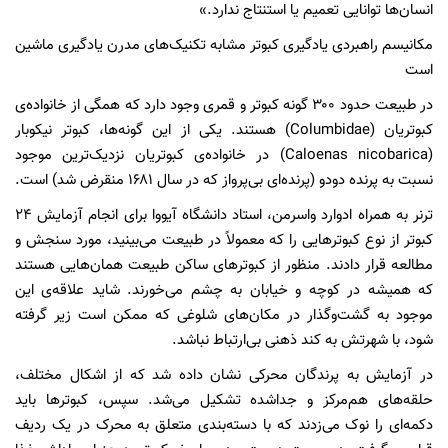
انسان‌ها توانایی تعمیم یا استنتاج ندارد.»
مکانیسم راهبردی یادگیری کبوتر مشابه تکنیک‌های مدرن یادگیری ماشین
است
در طبیعت حدود ۳۰۰ گونه کبوتر و قمری وجود دارد که همگی از خانواده‌ی
کبوتریان (Columbidae) هستند. یکی از این گونه‌ها، کبوتر نیکوبار
(Caloenas nicobarica) در خانواده‌ی کبوتریان نزدیک‌ترین موجود
نسبت به پرنده دودو (پرنده‌ای بی‌پرواز که در سال ۱۶۸۱ منقرض شد) است.
ترنر به همراه ادوارد واسرمن، استاد دانشگاه آیووا برای انجام آزمایش ۲۴
کبوتر از نوع کبوترهایی را که معمولاً در طبیعت می‌بینید، مورد سنجش و
مطالعه قرار دادند. منظور از کبوترهای ساکن طبیعت همان‌هایی هستند
که همیشه در کوچه و خیابان به چشم می‌خورند. شاید علاقه‌ی این
موجود به گشت‌وگذار در مکان‌های شلوغی که ممکن است زیر گرفته
شود، با شهرتش به کند ذهنی بی‌ارتباط نباشد.
در آزمایش به پرندگان محرکی نشان داده شد که از اشکال مختلف،
حلقه‌های هم‌مرکز و جداشده تشکیل می‌شد. سپس، کبوترها باید
دکمه‌ای را نوک می‌زدند که با دسته‌بندی‌ متعلق به محرک در یک ردیف