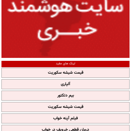
لینک های مفید
قیمت شیشه سکوریت
آلپاری
بیم دتکتور
قیمت شیشه سکوریت
فیلم آپنه خواب
درمان قطعی خروپف در خواب