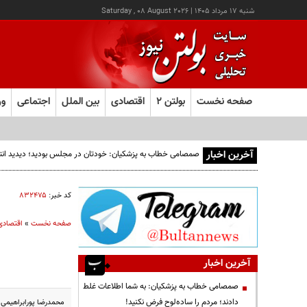
شنبه ۱۷ مرداد ۱۴۰۵
|
Saturday , 08 August 2026
صفحه نخست
بولتن ۲
اقتصادی
بین الملل
اجتماعی
ور
آخرین اخبار
صمصامی خطاب به پزشکیان: خودتان در مجلس بودید؛ دیدید انتقادا
کد خبر:
۸۳۲۴۷۵
صفحه نخست
»
اقتصادی
آخرین اخبار
صمصامی خطاب به پزشکیان: به شما اطلاعات غلط
دادند؛ مردم را ساده‌لوح فرض نکنید!
محمدرضا پورابراهیمی