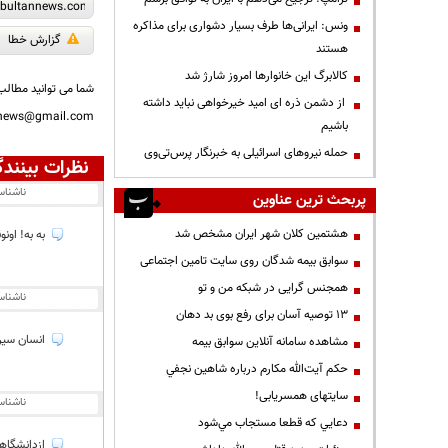
ونس: ایرانی‌ها طرف بسیار دشواری برای مذاکره
گزارش خطا
هستند
کالابرگ این خانوارها امروز شارژ شد
شما می توانید مطالب 
از دشمن ذره ای امید خیرخواهی نباید داشته
nnews@gmail.com
باشیم
حمله نیروهای اسرائیلی به خبرنگار پرس‌تی‌وی
نظرات بینندگ
ناشنا
پربحث ترین عناوین
هشتمین کلان شهر ایران مشخص شد
به به! اون
سوابق بیمه شدگان روی سایت تامین اجتماعی
همجنس گرایی در شبکه من و تو
ناشنا
13 توصیه آسان برای رفع بوی بد دهان
انسان سیر 
مشاهده سامانه آنلاين سوابق بیمه
حكم آيت‌الله مكارم درباره شاهين نجفي
سایتهای همسریابی!
ناشنا
دعايي كه قطعا مستجاب مي‌شود
ازدانشگاهت