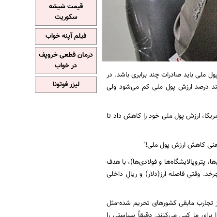
قیمت شیشه
سکوریت
فیلم آپنه خواب
درمان قطعی خروپف
در خواب
ملی باید صادرات چند برابری باشد. در
لیزر فوتونا
ایش پیدا می‌کند. در اینجا چند درصد ارزش پول ملی کم می‌شود ولی
مریکا، ارزش پول ملی خود را کاهش داد تا
یعنی کاهش ارزش پول ملی!"
، پتروپالایشگاه‌ها و فولادی‌ها)، با هدف
د. وقتی فاصله ارز(دلار) و ریالِ داخلی
ز تجارب مابقی کشورهای تحریم شده-مثل
 برای ما کپی می‌کنند. دقیقاً سیاستی را