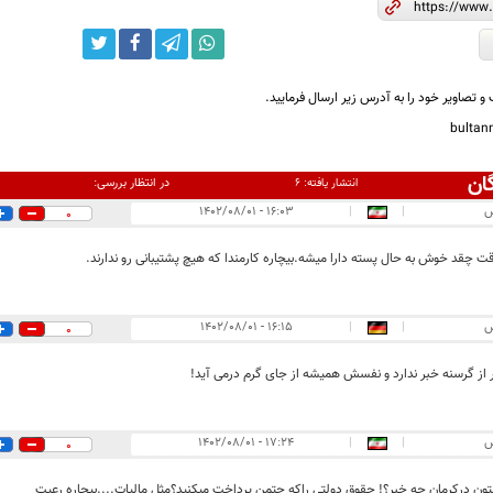
و تصاویر خود را به آدرس زیر ارسال فرمایید.
bulta
ان
در انتظار بررسی:
انتشار یافته:
۶
س
|
|
۱۶:۰۳ - ۱۴۰۲/۰۸/۰۱
0
وقت چقد خوش به حال پسته دارا میشه.بیچاره کارمندا که هیچ پشتیبانی رو ندارند.
س
|
|
۱۶:۱۵ - ۱۴۰۲/۰۸/۰۱
0
از گرسنه خبر ندارد و نفسش همیشه از جای گرم درمی آید!
س
|
|
۱۷:۲۴ - ۱۴۰۲/۰۸/۰۱
0
ون درکرمان چه خبر؟! حقوق دولتی راکه حتمن پرداخت میکنید؟مثل مالیات....بیچاره رعیت