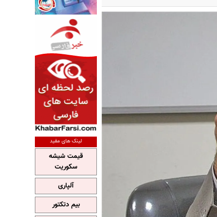
لینک های مفید
قیمت شیشه
سکوریت
آلپاری
بیم دتکتور