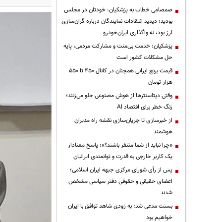
صمصامی خطاب به پزشکیان: خودتان در مجلس
بودید؛ دیدید انتقادات نمایندگان درباره گران‌سازی
ارز بود، نه واگذاری ایران‌خودرو
پزشکیان: خدمت بی‌منت و مشارکت مردمی، پایه
حل مشکلات کشور است
قیمت‌ برنج ایرانی همچنان در کانال ۴۵۰ تا ۵۵۰
هزار تومان
وقتی دیتاسنترها از هوش مصنوعی جلو می‌زنند؛
زنگ خطر برای اقتصاد AI
از خبرسازی تا جریان‌سازی نقشه راه مدیران
هوشمند
«چرا نباید از شما متنفر باشند؟»؛ پاسخ معنادار
یک کاربر خارجی به قدرت و توانمندی ایرانیان
پس از رأی شورای مرکزی جبهه ایران اسلامی؛
اعضای حقیقی و حقوقی دفتر سیاسی مشخص
شدند
بسنت مدعی شد: به زودی شاهد توافق با ایران
خواهیم بود