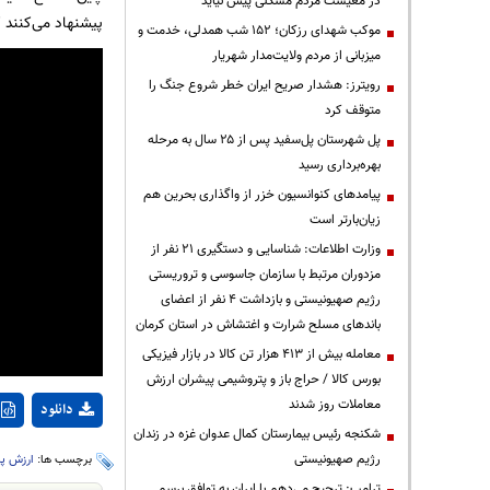
در معیشت مردم مشکلی پیش نیاید
پیشنهاد می‌کنند 
موکب شهدای رزکان؛ ۱۵۲ شب همدلی، خدمت و
میزبانی از مردم ولایت‌مدار شهریار
رویترز: هشدار صریح ایران خطر شروع جنگ را
متوقف کرد
پل شهرستان پل‌سفید پس از ۲۵ سال به مرحله
بهره‌برداری رسید
پیامدهای کنوانسیون خزر از واگذاری بحرین هم
زیان‌بارتر است
وزارت اطلاعات: شناسایی و دستگیری ۲۱ نفر از
مزدوران مرتبط با سازمان جاسوسی و تروریستی
رژیم صهیونیستی و بازداشت ۴ نفر از اعضای
باندهای مسلح شرارت و اغتشاش در استان کرمان
معامله بیش از ۴۱۳ هزار تن کالا در بازار فیزیکی
بورس کالا / حراج باز و پتروشیمی پیشران ارزش
معاملات روز شدند
دانلود
شکنجه رئیس بیمارستان کمال عدوان غزه در زندان
رژیم صهیونیستی
برچسب ها:
ارزش پ
ترامپ: ترجیح می‌دهم با ایران به توافق برسم