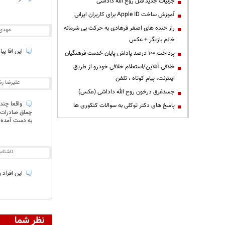
جزئیات جدید قتل روح الله داداشی
آموزش ساخت Apple ID برای کاربران ایرانی
راز خنده های اصغر فرهادی به حرکت بی شرمانه
مهدی
خانم بازیگر + عکس
این اقا پی
پرداخت ۱۰۰ درصد پاداش پایان خدمت فرهنگیان
خلافی آنلاین/استعلام خلافی خودرو از طریق
اینترنت، پیام کوتاه ، تلفن
علیرضا ر
جسدغرق درخون روح الله داداشی (عکس)
واقعا چند 
پاسخ های دکتر توکلی به سوالات کنکوری ها
چماق صادرات چ
به دست آمده به
ناشنا
این افراد 
نظر شما