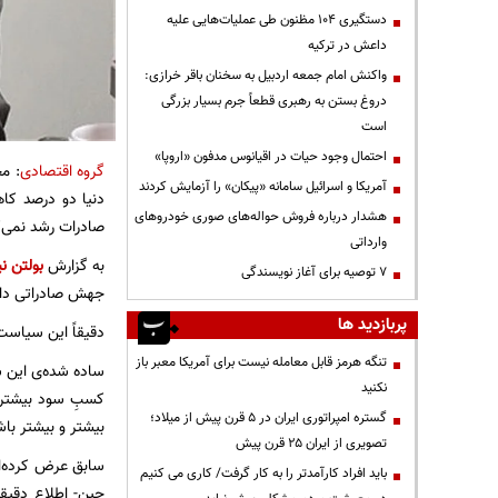
دستگیری ۱۰۴ مظنون طی عملیات‌هایی علیه
داعش در ترکیه
واکنش امام جمعه اردبیل به سخنان باقر خرازی:
دروغ بستن به رهبری قطعاً جرم بسیار بزرگی
است
احتمال وجود حیات در اقیانوس مدفون «اروپا»
گروه اقتصادی
: م
آمریکا و اسرائیل سامانه «پیکان» را آزمایش کردند
هشدار درباره فروش حواله‌های صوری خودروهای
صادرات رشد نمی‌کن
وارداتی
به گزارش
بولتن نی
۷ توصیه برای آغاز نویسندگی
جهش صادراتی داش
پربازدید ها
دقیقاً این سیاست
تنگه هرمز قابل معامله نیست برای آمریکا معبر باز
ساده شده‌ی این سی
نکنید
کسبِ سود بیشتری،
گستره امپراتوری ایران در ۵ قرن پیش از میلاد؛
بیشتر و بیشتر باش
تصویری از ایران ۲۵ قرن پیش
سابق عرض کرده‌ا
باید افراد کارآمدتر را به کار گرفت/ کاری می کنیم
چین- اطلاع دقیقی