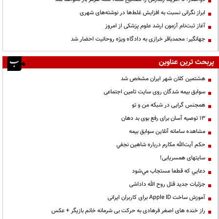
ابراز نگرانی نسبت به افزایش غلط‌ها در نوشته‌های شهری
آغاز ثبت‌نام آزمون ارشد علوم پزشکی از امروز
جهانگیر: محمدباقر خرازی به دادگاه ویژه روحانیت احضار شد
پربحث ترین عناوین
هشتمین کلان شهر ایران مشخص شد
سوابق بیمه شدگان روی سایت تامین اجتماعی
همجنس گرایی در شبکه من و تو
13 توصیه آسان برای رفع بوی بد دهان
مشاهده سامانه آنلاين سوابق بیمه
حكم آيت‌الله مكارم درباره شاهين نجفي
سایتهای همسریابی!
دعايي كه قطعا مستجاب مي‌شود
جزئیات جدید قتل روح الله داداشی
آموزش ساخت Apple ID برای کاربران ایرانی
راز خنده های اصغر فرهادی به حرکت بی شرمانه خانم بازیگر + عکس