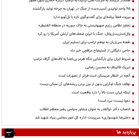
هشدار گرینلند به شرکت نفتی نزدیک به ترامپ درباره حفاری بدون مجوز
95 واحد تولیدی آسیب‌دیده از جنگ در تهران به چرخه تولید بازگشتند
بیروت فعلاً برنامه‌ای برای گفت‌وگوی تازه با تل‌آویو ندارد
تجاوز نظامی رژیم صهیونیستی به خاک سوریه در منطقه القنیطره
وال‌استریت‌ژرونال: جنگ با ایران ضعف‌های ارتش آمریکا را رو کرد
طعنه سی‌ان‌ان به توهم ترامپ برای تسلیم ایران
حاجی دلیگانی از استیضاح عراقچی خبر داد
شروط ایران برای بازگشایی تنگه هرمز بی‌اعتنا به لاف‌های گزاف ترامپ
تبریک قالیباف به محسن رضایی
آنچه در انتظار عربستان است فراتر از تصورات است
توقف جنگ اوکراین بدون از بین بردن ریشه‌های آن ممکن نیست
اینکه ایران دست بالا را دارد واقعیت است
دعوا نیست؛ نبرد است!
انتصاب دکتر ذوالقدر به عنوان مشاور سیاسی رهبر معظم انقلاب
«علیرضا شهسواری» سرپرست اداره کل امور مجلس بنیاد شهید شد
پربازدید ها