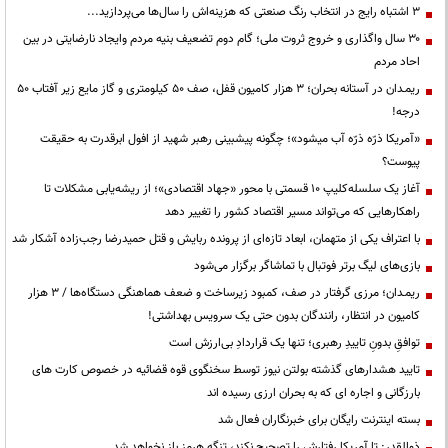
3 اشتباه رایج در انتخاب رنگ صنعتی که هزینه‌اش را سال‌ها می‌پردازید...
۳۰ سال واگذاری و خروج ثروت ملی؛ گام دوم تضعیف بنیه مردم وایجاد نارضایتی در بین
احاد مردم
ریمـدان در آستانه بحران؛ ۳ هزار کامیون قفل، صف ۵۰ کیلومتری و گاز مایع زیر آفتاب ۵۰
درجه!
«آمریکا ذرّه ذرّه آب میشود»؛ چگونه پیشبینی رهبر شهید از افول ابرقدرت به حقیقت
پیوست؟
آغاز یک سلسله‌کلیپ ۱۰ قسمتی با محور «جهاد اقتصادی»؛ از ریشه‌یابی مشکلات تا
راهکارهایی که می‌تواند مسیر اقتصاد کشور را تغییر دهد
با اعتراف یکی از متهمان، ابعاد تازه‌ای از پرونده ربایش و قتل حمیدرضا رجب‌زاده آشکار شد
بازی‌های لیگ برتر فوتبال با تماشاگر برگزار می‌شود
ریمـدان؛ مرزی گرفتار در صف، کمبود زیرساخت و ضعف هماهنگی دستگاه‌ها / ۳ هزار
کامیون در انتظار، رانندگان بدون حتی یک سرویس بهداشتی!
توافقِ بدونِ تاییدِ رهبری؛ تنها یک قراردادِ بی‌ارزش است
تایید هشدارهای گذشته بولتن نیوز توسط سخنگوی قوه قضائیه در خصوص کارت های
بارزگانی و اجاره ای که به بحران ارزی رسیده اند
بسته اینترنت رایگان برای خبرنگاران فعال شد
ذوالقدر: تا آمریکا رفتارش را تصحیح نکند، تنگه هرمز باز نخواهد شد