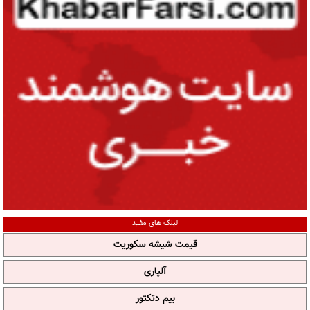
لینک های مفید
قیمت شیشه سکوریت
آلپاری
بیم دتکتور