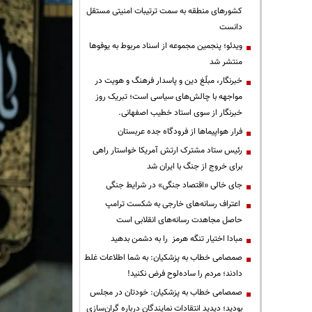
کشورهای منطقه به سمت ترتیبات امنیتی مستقل
دانست
ویدئو؛ پنجمین مجموعه از اسناد مربوط به یوفوها
منتشر شد
خبرنگار، مبلّغ دین و پاسدار فرهنگ و هویت در
مواجهه با چالش‌های سیاسی است؛ تبریک روز
خبرنگار از سوی استاد خطیب اصفهانی.
فرار هواپیماها از فرودگاه جده عربستان
رئیس ستاد مشترک ارتش آمریکا خواستار راهی
برای خروج از جنگ با ایران شد
جای خالی «اقتصاد جنگی» در شرایط جنگی
اعتراف رسانه‌های خارجی به شکست ترامپ
حاصل مجاهدت رسانه‌های انقلابی است
مبادا اختیار تنگه هرمز را به دشمن بدهید
صمصامی خطاب به پزشکیان: به شما اطلاعات غلط
دادند؛ مردم را ساده‌لوح فرض نکنید!
صمصامی خطاب به پزشکیان: خودتان در مجلس
بودید؛ دیدید انتقادات نمایندگان درباره گران‌سازی