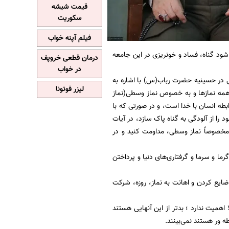
قیمت شیشه
سکوریت
فیلم آپنه خواب
شود گناه، فساد و خونریزی در این جامعه
درمان قطعی خروپف
در خواب
ی در حسینیه حضرت رباب(س) با اشاره به
لیزر فوتونا
ه موقع و کامل همه نمازها و به خصوص نماز وسطى(نماز
ابطه انسان با خدا است، و در صورتى که با
 را از آلودگى به گناه پاک سازد، در آیات
 مخصوصاً نماز وسطى، مداومت کنید و در
ا گرما و سرما و گرفتارى‌هاى دنیا و پرداختن
 ضایع کردن و اهانت به نماز، روزه، شرکت
 اهمیت ندارد ؛ بدتر از این آنهایی هستند
ه ور هستند نمی‌بینند.