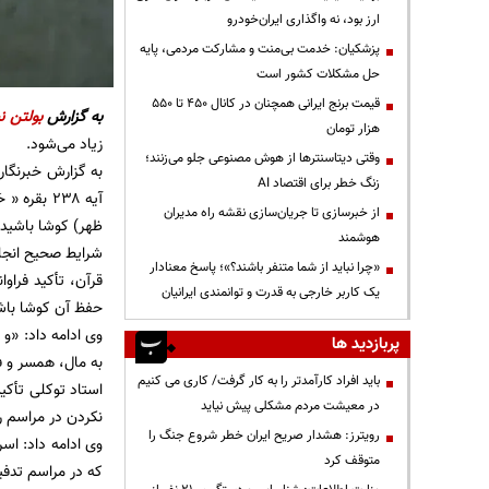
ارز بود، نه واگذاری ایران‌خودرو
پزشکیان: خدمت بی‌منت و مشارکت مردمی، پایه
حل مشکلات کشور است
قیمت‌ برنج ایرانی همچنان در کانال ۴۵۰ تا ۵۵۰
به گزارش
بولتن نی
هزار تومان
زیاد می‌شود.
وقتی دیتاسنترها از هوش مصنوعی جلو می‌زنند؛
به گزارش خبرنگار
زنگ خطر برای اقتصاد AI
آیه ۲۳۸ بقر
از خبرسازی تا جریان‌سازی نقشه راه مدیران
ظهر) کوشا باشید و
هوشمند
شرایط صحیح انجام 
«چرا نباید از شما متنفر باشند؟»؛ پاسخ معنادار
قرآن، تأکید فراو
یک کاربر خارجی به قدرت و توانمندی ایرانیان
حفظ آن کوشا باشید» (
وی ادامه داد: «و ب
پربازدید ها
به مال، همسر و فرز
باید افراد کارآمدتر را به کار گرفت/ کاری می کنیم
استاد توکلی تأکی
در معیشت مردم مشکلی پیش نیاید
نکردن در مراسم ر
رویترز: هشدار صریح ایران خطر شروع جنگ را
وی ادامه داد: اسر
متوقف کرد
که در مراسم تدفین