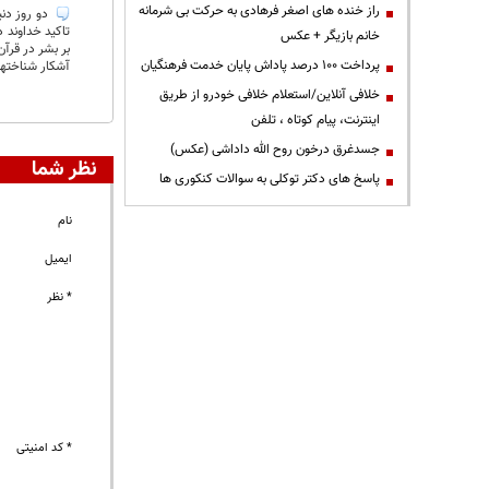
راز خنده های اصغر فرهادی به حرکت بی شرمانه
دو روز دنی
تاکید خداوند 
خانم بازیگر + عکس
بر بشر در قرآ
پرداخت ۱۰۰ درصد پاداش پایان خدمت فرهنگیان
آشکار شناختها
خلافی آنلاین/استعلام خلافی خودرو از طریق
اینترنت، پیام کوتاه ، تلفن
جسدغرق درخون روح الله داداشی (عکس)
نظر شما
پاسخ های دکتر توکلی به سوالات کنکوری ها
نام
ایمیل
* نظر
* کد امنیتی