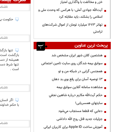
خزر و مخالفت با واگذاری امتیاز
ناشنا
آیت‌الله جوادی آملی: با هرکس که وحدت ملی و
اسلامی را بشکند، باید مقابله کرد
حکومت بی ب
تهاتر ۱۶۷۳ میلیارد تومان از اموال شرکت‌های
تراستی
ناشنا
پربحث ترین عناوین
تنها بازگش
بازگشت است ؛ 
هشتمین کلان شهر ایران مشخص شد
همیشه از دست
سوابق بیمه شدگان روی سایت تامین اجتماعی
تنها شرط دست
است .
همجنس گرایی در شبکه من و تو
13 توصیه آسان برای رفع بوی بد دهان
مشاهده سامانه آنلاين سوابق بیمه
ناشنا
حكم آيت‌الله مكارم درباره شاهين نجفي
اگر انسان 
سایتهای همسریابی!
با حکم خداوند
دعايي كه قطعا مستجاب مي‌شود
جزئیات جدید قتل روح الله داداشی
ناشنا
آموزش ساخت Apple ID برای کاربران ایرانی