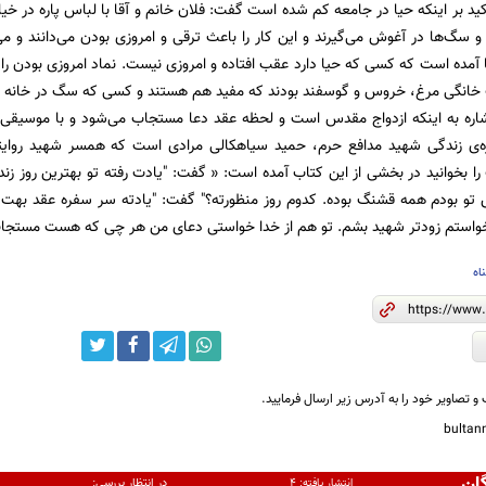
أکید بر اینکه حیا در جامعه کم شده است گفت: فلان خانم و آقا با لباس پاره در خ
و سگ‌ها در آغوش می‌گیرند و این کار را باعث ترقی و امروزی بودن می‌دانند و م
 آمده است که کسی که حیا دارد عقب افتاده و امروزی نیست. نماد امروزی بودن را
 خانگی مرغ، خروس و گوسفند بودند که مفید هم هستند و کسی که سگ در خانه دارد 
شاره به اینکه ازدواج مقدس است و لحظه عقد دعا مستجاب می‌شود و با موسیقی 
ره‌ی زندگی شهید مدافع حرم، حمید سیاهکالی مرادی است که همسر شهید روایتی
 را بخوانید در بخشی از این کتاب آمده است: « گفت: "یادت رفته تو بهترین روز ز
 تو بودم همه قشنگ بوده. کدوم روز منظورته؟" گفت: "یادته سر سفره عقد بهت 
خواستم زودتر شهید بشم. تو هم از خدا خواستی دعای من هر چی که هست مستجاب
اه
و تصاویر خود را به آدرس زیر ارسال فرمایید.
bulta
ان
در انتظار بررسی:
انتشار یافته:
۴