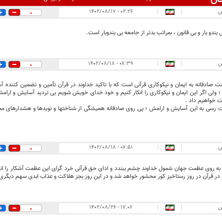
س
|
|
۰۲:۲۶ - ۱۴۰۲/۰۸/۱۷
0
ندو بار و بی قانون ، بمراتب بدتر از جامعه بی بندوبار است.
س
|
|
۰۷:۳۹ - ۱۴۰۲/۰۸/۱۸
0
ت صادقانه به ایمان و نیکوکاری قرآنی است که با تاکید خداوند در قرآن تأمین و تضمین کننده 
ولی اگر این ایمان و نیکوکاری را انکار کنیم و خود خدای خویش شویم بی تردید آسایش و ارامش
 خواهیم داد .
 رسی به این آسایش و ارامش ؛ پی روی صادقانه همیشگی از شناختها و نویدها و هشدارهای مح
س
|
|
۰۷:۵۱ - ۱۴۰۲/۰۸/۱۸
0
به روی عظمت جهان شمول خداوند چشم ببندد و ادای حق قرآنی خرد گرای این عظمت آشکار را انکار کند
 در قرآن در روز رستاخیز کور محشور خواهد شد و در این روز بجز هلاکت و عذاب ابدی سهم دیگری 
س
|
|
۱۷:۰۶ - ۱۴۰۲/۰۸/۲۶
0