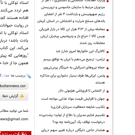
وزارت اطلاعات: شناسایی و دستگیری ۲۱ نفر از
استاد توکلی با ت
مزدوران مرتبط با سازمان جاسوسی و تروریستی
هم تردد می‌کنند 
رژیم صهیونیستی و بازداشت ۴ نفر از اعضای
افتاده هستند کجا
باندهای مسلح شرارت و اغتشاش در استان کرمان
در روایت حیوانات
معامله بیش از ۴۱۳ هزار تن کالا در بازار فیزیکی
استاد توکلی با ا
بورس کالا / حراج باز و پتروشیمی پیشران ارزش
یادت باشد؛ دربا
معاملات روز شدند
می‌کند. این کتاب
کالابرگ این خانوارها امروز شارژ شد
"روزهایی که پیش
ترامپ: ترجیح می‌دهم با ایران به توافق برسم
همون جا از خدا 
حمله نیروهای اسرائیلی به خبرنگار پرس‌تی‌وی
ونس: ایرانی‌ها طرف بسیار دشواری برای مذاکره
برچسب ها:
خدا
،
گن
هستند
از التماس تا فروپاشی هژمونی دلار
گزارش خطا
جهان با افزایش قیمت مواد غذایی مواجه است
تکذیب شایعه «معافیت سربازان فراری»
شما می توانید مطالب 
تقسیم غنایم مدیران یا دفاع از تولید؛ پشت‌پرده
nnews@gmail.com
درخواست توقف یک آیین‌نامه چه بود؟
هشدار حاجی دلیگانی درباره تغییر سهم دریای
نظرات بینندگ