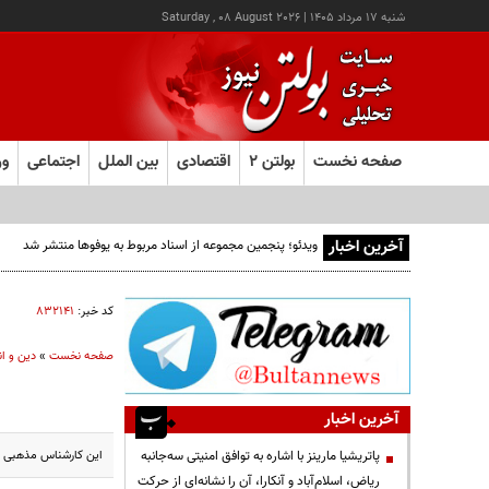
شنبه ۱۷ مرداد ۱۴۰۵
|
Saturday , 08 August 2026
صفحه نخست
بولتن ۲
اقتصادی
بین الملل
اجتماعی
ور
آخرین اخبار
ویدئو؛ پنجمین مجموعه از اسناد مربوط به یوفوها منتشر شد
کد خبر:
۸۳۲۱۴۱
صفحه نخست
»
دین و ا
آخرین اخبار
این کارشناس مذهبی گفت
پاتریشیا مارینز با اشاره به توافق امنیتی سه‌جانبه
ریاض، اسلام‌آباد و آنکارا، آن را نشانه‌ای از حرکت