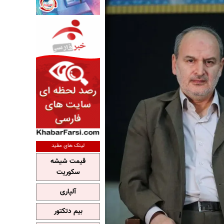
لینک های مفید
قیمت شیشه
سکوریت
آلپاری
بیم دتکتور