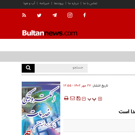
تماس با ما
|
درباره ما
|
پیوندها
|
خبرنامه
|
آب و هوا
تاریخ انتشار:
۲۷ مهر ۱۴۰۲ - ۱۲:۵۵
‍‍‍ پ
پ
دا است