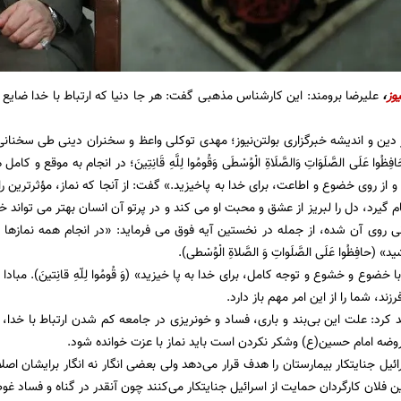
وز
،
علیرضا برومند: این کارشناس مذهبی گفت: هر جا دنیا که ارتباط با خدا ضایع 
 دین و اندیشه خبرگزاری بولتن‌نیوز؛ مهدی توکلی واعظ و سخنران دینی طی سخنان
ه « حَافِظُوا عَلَى الصَّلَوَاتِ وَالصَّلَاةِ الْوُسْطَى وَقُومُوا لِلَّهِ قَانِتِينَ؛ در انجام ب
 از روى خضوع و اطاعت، براى خدا به پاخیزید.» گفت: از آنجا که نماز، مؤثرترین ر
گیرد، دل را لبریز از عشق و محبت او می کند و در پرتو آن انسان بهتر مى تواند خود
انى روى آن شده، از جمله در نخستین آیه فوق مى فرماید: «در انجام همه نمازها
حافِظُوا عَلَى الصَّلَواتِ وَ الصَّلاةِ الْوُسْطى).
ا خضوع و خشوع و توجه کامل، براى خدا به پا خیزید» (وَ قُومُوا لِلّهِ قانِتینَ). مباد
ند، شما را از این امر مهم باز دارد.
د کرد: علت این بی‌بند و باری، فساد و خونریزی در جامعه کم شدن ارتباط با خدا،
وضه امام حسین(ع) وشکر نکردن است باید نماز با عزت خوانده شود.
ائیل جنایتکار بیمارستان را هدف قرار می‌دهد ولی بعضی انگار نه انگار برایشان اصلا
 فلان کارگردان حمایت از اسرائیل جنایتکار می‌کنند چون آنقدر در گناه و فساد غوط