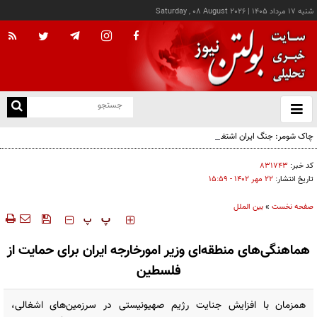
شنبه ۱۷ مرداد ۱۴۰۵
|
Saturday , 08 August 2026
از
و
ته
چاک شومر: جنگ ایران اشتغال آمریکا را تخریب کرد؛ ترامپ از کدام سیاره آمده؟!
ن
نو
کد خبر:
۸۳۱۷۴۳
تاریخ انتشار:
۲۲ مهر ۱۴۰۲ - ۱۵:۵۹
صفحه نخست
»
بین الملل
‍‍‍ پ
پ
هماهنگی‌های منطقه‌ای وزیر امورخارجه ایران برای حمایت از
فلسطین
همزمان با افزایش جنایت رژیم صهیونیستی در سرزمین‌های اشغالی،