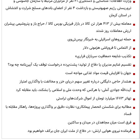
وزارت اطلاعات: شناسایی و دستگیری ۲۱ نفر از مزدوران مرتبط با سازمان جاسوسی و
تروریستی رژیم صهیونیستی و بازداشت ۴ نفر از اعضای باندهای مسلح شرارت و اغتشاش
در استان کرمان
معامله بیش از ۴۱۳ هزار تن کالا در بازار فیزیکی بورس کالا / حراج باز و پتروشیمی پیشران
ارزش معاملات روز شدند
حمله نیروهای اسرائیلی به خبرنگار پرس‌تی‌وی
از التماس تا فروپاشی هژمونی دلار
تکذیب شایعه «معافیت سربازان فراری»
تقسیم غنایم مدیران یا دفاع از تولید؛ پشت‌پرده درخواست توقف یک آیین‌نامه چه بود؟
جهان با افزایش قیمت مواد غذایی مواجه است
هشدار حاجی دلیگانی درباره تغییر سهم دریای خزر و مخالفت با واگذاری امتیاز
آیت‌الله جوادی آملی: با هرکس که وحدت ملی و اسلامی را بشکند، باید مقابله کرد
تهاتر ۱۶۷۳ میلیارد تومان از اموال شرکت‌های تراستی
مطالبه برای شکستن انحصار پیمانکاری؛ نظارت دقیق بر واگذاری پروژه‌ها، راهکار مقابله با
فساد
فرق است میان مجاهدان در میدان و ساکتین
فرمانده نیروی هوایی ارتش: در دفاع از ملت ایران جان برکف خواهیم بود