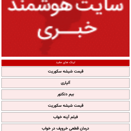
لینک های مفید
قیمت شیشه سکوریت
آلپاری
بیم دتکتور
قیمت شیشه سکوریت
فیلم آپنه خواب
درمان قطعی خروپف در خواب