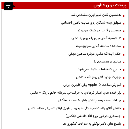
پربحث ترین عناوین
هشتمین کلان شهر ایران مشخص شد
سوابق بیمه شدگان روی سایت تامین اجتماعی
همجنس گرایی در شبکه من و تو
13 توصیه آسان برای رفع بوی بد دهان
مشاهده سامانه آنلاين سوابق بیمه
حكم آيت‌الله مكارم درباره شاهين نجفي
سایتهای همسریابی!
دعايي كه قطعا مستجاب مي‌شود
جزئیات جدید قتل روح الله داداشی
آموزش ساخت Apple ID برای کاربران ایرانی
راز خنده های اصغر فرهادی به حرکت بی شرمانه خانم بازیگر + عکس
پرداخت ۱۰۰ درصد پاداش پایان خدمت فرهنگیان
خلافی آنلاین/استعلام خلافی خودرو از طریق اینترنت، پیام کوتاه ، تلفن
جسدغرق درخون روح الله داداشی (عکس)
پاسخ های دکتر توکلی به سوالات کنکوری ها