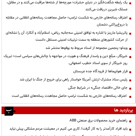
یک رابطه شگفت‌انگیز در دنیای حشرات؛ مورچه‌ها از شته‌ها مراقبت می‌کنند و در مقابل،
عسلک شیرین دریافت می‌کنند
اعتراف رسانه‌های خارجی به شکست ترامپ؛ حاصل مجاهدت رسانه‌های انقلابی در مقابله
با دروغ‌پراکنی دشمنان
پاتریشیا مارینز با اشاره به توافق امنیتی سه‌جانبه ریاض، اسلام‌آباد و آنکارا، آن را نشانه‌ای
از حرکت کشورهای منطقه به سمت ترتیبات امنیتی مستقل دانست
ویدئو؛ پنجمین مجموعه از اسناد مربوط به یوفوها منتشر شد
خبرنگار، مبلّغ دین و پاسدار فرهنگ و هویت در مواجهه با چالش‌های سیاسی است؛ تبریک
روز خبرنگار از سوی استاد خطیب اصفهانی.
فرار هواپیماها از فرودگاه جده عربستان
رئیس ستاد مشترک ارتش آمریکا خواستار راهی برای خروج از جنگ با ایران شد
جای خالی «اقتصاد جنگی» در شرایط جنگی
اعتراف رسانه‌های خارجی به شکست ترامپ حاصل مجاهدت رسانه‌های انقلابی است
پربازدید ها
راهنمای خرید محصولات برق صنعتی ABB
باید افراد کارآمدتر را به کار گرفت/ کاری می کنیم در معیشت مردم مشکلی پیش نیاید