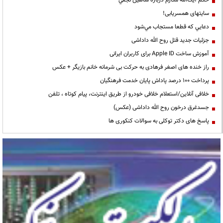
سایتهای همسریابی!
دعايي كه قطعا مستجاب مي‌شود
جزئیات جدید قتل روح الله داداشی
آموزش ساخت Apple ID برای کاربران ایرانی
راز خنده های اصغر فرهادی به حرکت بی شرمانه خانم بازیگر + عکس
پرداخت ۱۰۰ درصد پاداش پایان خدمت فرهنگیان
خلافی آنلاین/استعلام خلافی خودرو از طریق اینترنت، پیام کوتاه ، تلفن
جسدغرق درخون روح الله داداشی (عکس)
پاسخ های دکتر توکلی به سوالات کنکوری ها