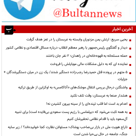
آخرین اخبار
یحیی سریع: ارتش یمن مزدوران وابسته به عربستان را در تعز هدف گرفت
دیدار و گفتگوی رئیس‌جمهور با رهبر معظم انقلاب درباره مسائل اقتصادی و نظامی کشور
حمله مسلحانه به قهوه‌خانه‌ای در زاهدان؛ ۲ نفر جان باختند
نماینده ای که به دلیل مشکلات مالی موبایلش را فروخت
۵ متهم در پرونده قتل حمیدرضا رجب‌زاده دستگیر شدند/ یک زن در میان دستگیرشدگان +
جزئیات
واشنگتن درحال بررسی انتقال موشک‌های «آتاکامس» به اوکراین از طریق ترکیه
هشدار صنعا به عربستان: وقت تلف نکنید
اعدام بد است اما قلب تپنده‌ای را از سینه بیرون کشیدن نه!
به همه ثابت می‌شود که دیپلماسی با رژیم پست سعودی بی‌فایده است| برای تنبیه
آل‌سعود باید با اقدام نظامی تحقیرشان کنیم
تاراج هویت ملی در بازار بی‌صاحب پوشاک؛ مسئولان نظارت کجا خوابیده‌اند؟ / زیر سایه
جنگ، جامعه در حال بی‌حیا شدن است