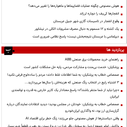
هوش مصنوعی چگونه عملیات فضاپیماها و ماهواره‌ها را تغییر می‌دهد؟
انفجارها کی‌یف را دوباره لرزاند
وقوع انفجار در تاسیسات گازی شهر جبیل عربستان
یک کشته و ۱۲ مسموم به دنبال مصرف مشروبات الکلی در نیشابور
دیپلماسی با عربستان نتیجه‌بخش نیست؛ پاسخ نظامی ضروری است
پربازدید ها
راهنمای خرید محصولات برق صنعتی ABB
پزشکیان: خدمت بی‌منت و مشارکت مردمی، پایه حل مشکلات کشور است
صمصامی خطاب به پزشکیان: به شما اطلاعات غلط دادند؛ مردم را ساده‌لوح فرض نکنید!
3 اشتباه رایج در انتخاب رنگ صنعتی که هزینه‌اش را سال‌ها می‌پردازید...
«چرا نباید از شما متنفر باشند؟»؛ پاسخ معنادار یک کاربر خارجی به قدرت و توانمندی
ایرانیان
صمصامی خطاب به پزشکیان: خودتان در مجلس بودید؛ دیدید انتقادات نمایندگان درباره
گران‌سازی ارز بود، نه واگذاری ایران‌خودرو
وقتی دیتاسنترها از هوش مصنوعی جلو می‌زنند؛ زنگ خطر برای اقتصاد AI
واکنش امام جمعه اردبیل به سخنان باقر خرازی: دروغ بستن به رهبری قطعاً جرم بسیار