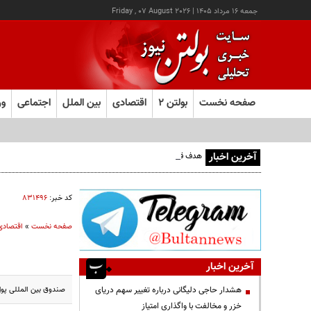
جمعه ۱۶ مرداد ۱۴۰۵
|
Friday , 07 August 2026
صفحه نخست
بولتن ۲
اقتصادی
بین الملل
اجتماعی
ور
آخرین اخبار
هدف قرار گرفتن اتاق‌ فرماندهی مزدوران عربستان در یمن
کد خبر:
۸۳۱۴۹۶
صفحه نخست
»
اقتصادی
آخرین اخبار
صندوق بین المللی پول در جد
هشدار حاجی دلیگانی درباره تغییر سهم دریای
خزر و مخالفت با واگذاری امتیاز