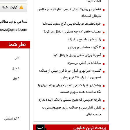
اثبات شود
گزارش خطا
تشخیص روان‌شناختی ترامپ: «او تجسم خالص
شیطان است!»
شما می توانید مطالب 
خودتحقیرها عریضه‌نویس کاخ سفید شده‌اند!
nnews@gmail.com
عملیات «نصر ۷» چه هدفی را دنبال می‌کرد؟
زلزله شهر یاسوج را لرزاند
نظر شما
۲ گزینه صنعا برای ریاض
آمریکا ویزای سفیر برزیل را باطل کرد
نام
میانکاله در آتش می‌سوزد
ایمیل
گستره امپراتوری ایران در ۵ قرن پیش از میلاد؛
تصویری از ایران ۲۵ قرن پیش
* نظر
پزشکیان: تنها کسانی که در خیابان بودند ایران را
نگه نداشتند همه سهیم هستند
پارچه فروشی که هیچ نسبتی با بانک آینده ندارد!
نقض آتش‌بس و حملات رژیم صهیونیستی به
جنوب لبنان
* کد امنیتی
پربحث ترین عناوین