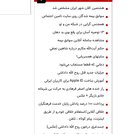
هشتمین کلان شهر ایران مشخص شد
سوابق بیمه شدگان روی سایت تامین اجتماعی
همجنس گرایی در شبکه من و تو
13 توصیه آسان برای رفع بوی بد دهان
مشاهده سامانه آنلاين سوابق بیمه
حكم آيت‌الله مكارم درباره شاهين نجفي
سایتهای همسریابی!
دعايي كه قطعا مستجاب مي‌شود
جزئیات جدید قتل روح الله داداشی
آموزش ساخت Apple ID برای کاربران ایرانی
راز خنده های اصغر فرهادی به حرکت بی شرمانه
خانم بازیگر + عکس
پرداخت ۱۰۰ درصد پاداش پایان خدمت فرهنگیان
خلافی آنلاین/استعلام خلافی خودرو از طریق
اینترنت، پیام کوتاه ، تلفن
جسدغرق درخون روح الله داداشی (عکس)