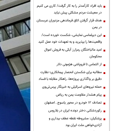
باید افراد کارآمدتر را به کار گرفت/ کاری می کنیم
در معیشت مردم مشکلی پیش نیاید
هدف قرار گرفتن اتاق‌ فرماندهی مزدوران عربستان
در یمن
این دیپلماسی نمایشی، شکست خورده است/
واقعیت‌ها را بپذیرید و به تعهدات خود عمل کنید
امید مالباختگان رمزارز آبکی به فروش اموال
محکومان
از التماس تا فروپاشی هژمونی دلار
مطالبه برای شکستن انحصار پیمانکاری؛ نظارت
دقیق بر واگذاری پروژه‌ها، راهکار مقابله با فساد
حمله نیروهای اسرائیلی به خبرنگار پرس‌تی‌وی
پیام هشدار مقاومت یمن به ریاض
تصادف ۱۲ خودرو در محور یاسوج ـ اصفهان
رکوردشکنی دختر دونده ایران در بلاروس
پزشکیان: مشروطه نقطه عطف بیداری و
آزادی‌خواهی ملت ایران بود