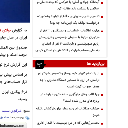
آیت‌الله جوادی آملی: با هرکس که وحدت ملی و
اسلامی را بشکند، باید مقابله کرد
تقسیم غنایم مدیران یا دفاع از تولید؛ پشت‌پرده
درخواست توقف یک آیین‌نامه چه بود؟
به گزارش
بولتن ن
وزارت اطلاعات: شناسایی و دستگیری ۲۱ نفر از
ایران
در سال جاری
مزدوران مرتبط با سازمان جاسوسی و تروریستی
رژیم صهیونیستی و بازداشت ۴ نفر از اعضای
باندهای مسلح شرارت و اغتشاش در استان کرمان
درصد اعلام و پیش بی
پربازدید ها
این گزارش نرخ تورم ایران در سال ۲۰۲۲ را ۴۵.۸ درصد برآورد و پیش بی
از رانت‌ شرکتهای خودروساز و تاسیس شرکتهای
تراستی در اروپا تا تسخیر دستگاه نظارتی با چه
تراز حساب‌های جاری ایران در سال 
هدفی صورت گرفته است
چرا قالب وافل جایگزین سقف تیرچه بلوک در
رسید.
پروژه‌های مدرن شده است؟
جزئیات مذاکرات ایران و عمان برای بازگشایی تنگه
منبع:
خبرگزاری تسنیم
هرمز
برچسب ها:
صندوق ب
تخم‌مرغ‌هایی که در مرز پوسیدند تا اقتدار اداری