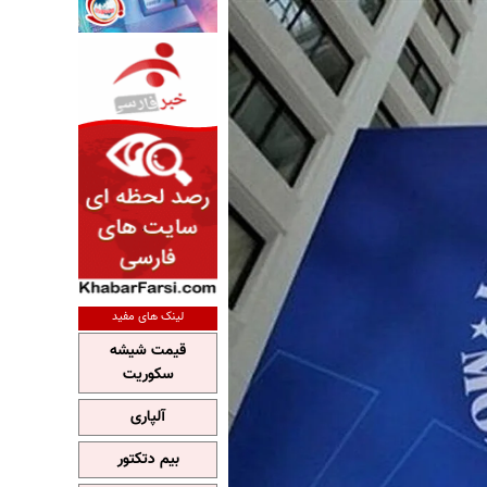
لینک های مفید
قیمت شیشه
سکوریت
آلپاری
بیم دتکتور