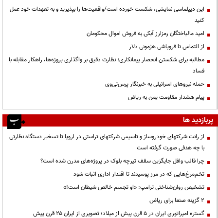
این دیپلماسی نمایشی، شکست خورده است/واقعیت‌ها را بپذیرید و به تعهدات خود عمل
کنید
امید مالباختگان رمزارز آبکی به فروش اموال محکومان
از التماس تا فروپاشی هژمونی دلار
مطالبه برای شکستن انحصار پیمانکاری؛ نظارت دقیق بر واگذاری پروژه‌ها، راهکار مقابله با
فساد
حمله نیروهای اسرائیلی به خبرنگار پرس‌تی‌وی
پیام هشدار مقاومت یمن به ریاض
پربازدید ها
از رانت‌ شرکتهای خودروساز و تاسیس شرکتهای تراستی در اروپا تا تسخیر دستگاه نظارتی
با چه هدفی صورت گرفته است
چرا قالب وافل جایگزین سقف تیرچه بلوک در پروژه‌های مدرن شده است؟
تخم‌مرغ‌هایی که در مرز پوسیدند تا اقتدار اداری اثبات شود
تشخیص روان‌شناختی ترامپ: «او تجسم خالص شیطان است!»
۲ گزینه صنعا برای ریاض
گستره امپراتوری ایران در ۵ قرن پیش از میلاد؛ تصویری از ایران ۲۵ قرن پیش