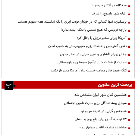
میانکاله در آتش می‌سوزد
زلزله شهر یاسوج را لرزاند
پزشکیان: تنها کسانی که در خیابان بودند ایران را نگه نداشتند همه سهیم هستند
پارچه فروشی که هیچ نسبتی با بانک آینده ندارد!
آمریکا ویزای سفیر برزیل را باطل کرد
نقض آتش‌بس و حملات رژیم صهیونیستی به جنوب لبنان
جدال بهرام افشاری و امین حیایی در صدر جدول
حمایت از هشت هزار نوآموز سیستان و بلوچستانی
تنگه هرمز قابل معامله نیست برای آمریکا معبر باز نکنید
پربحث ترین عناوین
هشتمین کلان شهر ایران مشخص شد
سوابق بیمه شدگان روی سایت تامین اجتماعی
همجنس گرایی در شبکه من و تو
13 توصیه آسان برای رفع بوی بد دهان
مشاهده سامانه آنلاين سوابق بیمه