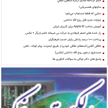
حكم آيت‌الله مكارم درباره شاهين نجفي
سایتهای همسریابی!
دعايي كه قطعا مستجاب مي‌شود
جزئیات جدید قتل روح الله داداشی
آموزش ساخت Apple ID برای کاربران ایرانی
راز خنده های اصغر فرهادی به حرکت بی شرمانه خانم بازیگر + عکس
پرداخت ۱۰۰ درصد پاداش پایان خدمت فرهنگیان
خلافی آنلاین/استعلام خلافی خودرو از طریق اینترنت، پیام کوتاه ، تلفن
جسدغرق درخون روح الله داداشی (عکس)
پاسخ های دکتر توکلی به سوالات کنکوری ها