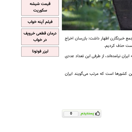
قیمت شیشه
سکوریت
فیلم آپنه خواب
درمان قطعی خروپف
مع خبرنگارن اظهار داشت: بازرسان اخراج
در خواب
هرست حذف کردیم.
لیزر فوتونا
که به ایران نیامده‌اند، از طرفی این تعداد عددی
ین کشورها است که مرتب می‌گویند ایران
پسندیدم
0