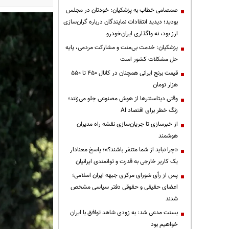
صمصامی خطاب به پزشکیان: خودتان در مجلس
بودید؛ دیدید انتقادات نمایندگان درباره گران‌سازی
ارز بود، نه واگذاری ایران‌خودرو
پزشکیان: خدمت بی‌منت و مشارکت مردمی، پایه
حل مشکلات کشور است
قیمت‌ برنج ایرانی همچنان در کانال ۴۵۰ تا ۵۵۰
هزار تومان
وقتی دیتاسنترها از هوش مصنوعی جلو می‌زنند؛
زنگ خطر برای اقتصاد AI
از خبرسازی تا جریان‌سازی نقشه راه مدیران
هوشمند
«چرا نباید از شما متنفر باشند؟»؛ پاسخ معنادار
یک کاربر خارجی به قدرت و توانمندی ایرانیان
پس از رأی شورای مرکزی جبهه ایران اسلامی؛
اعضای حقیقی و حقوقی دفتر سیاسی مشخص
شدند
بسنت مدعی شد: به زودی شاهد توافق با ایران
خواهیم بود