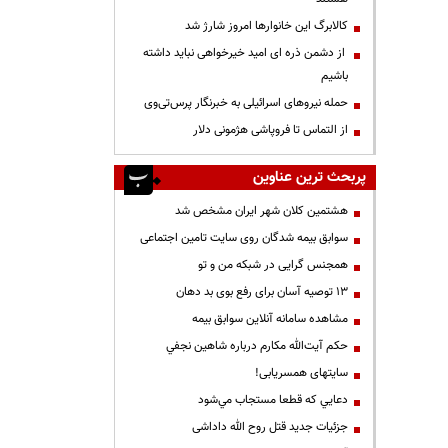
کالابرگ این خانوارها امروز شارژ شد
از دشمن ذره ای امید خیرخواهی نباید داشته
باشیم
حمله نیروهای اسرائیلی به خبرنگار پرس‌تی‌وی
از التماس تا فروپاشی هژمونی دلار
پربحث ترین عناوین
هشتمین کلان شهر ایران مشخص شد
سوابق بیمه شدگان روی سایت تامین اجتماعی
همجنس گرایی در شبکه من و تو
13 توصیه آسان برای رفع بوی بد دهان
مشاهده سامانه آنلاين سوابق بیمه
حكم آيت‌الله مكارم درباره شاهين نجفي
سایتهای همسریابی!
دعايي كه قطعا مستجاب مي‌شود
جزئیات جدید قتل روح الله داداشی