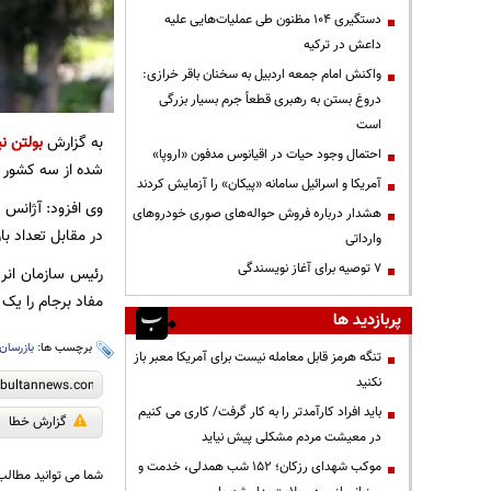
دستگیری ۱۰۴ مظنون طی عملیات‌هایی علیه
داعش در ترکیه
واکنش امام جمعه اردبیل به سخنان باقر خرازی:
دروغ بستن به رهبری قطعاً جرم بسیار بزرگی
است
به گزارش
بولتن نی
احتمال وجود حیات در اقیانوس مدفون «اروپا»
شده از سه کشور ا
آمریکا و اسرائیل سامانه «پیکان» را آزمایش کردند
هشدار درباره فروش حواله‌های صوری خودروهای
در مقابل تعداد ب
وارداتی
۷ توصیه برای آغاز نویسندگی
رئیس سازمان انرژ
مفاد برجام را یک 
پربازدید ها
برچسب ها:
بازرسان
تنگه هرمز قابل معامله نیست برای آمریکا معبر باز
نکنید
باید افراد کارآمدتر را به کار گرفت/ کاری می کنیم
گزارش خطا
در معیشت مردم مشکلی پیش نیاید
موکب شهدای رزکان؛ ۱۵۲ شب همدلی، خدمت و
شما می توانید مطالب 