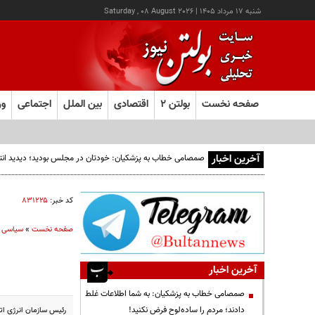
شنبه ۱۷ مرداد ۱۴۰۵
|
Saturday , 08 August 2026
صفحه نخست
بولتن ۲
اقتصادی
بین الملل
اجتماعی
ور
آخرین اخبار
صمصامی خطاب به پزشکیان: خودتان در مجلس بودید؛ دیدید انتقادا
کد خبر:
۸۳۱۲۲۵
صفحه نخست
»
سیاسی
آخرین اخبار
صمصامی خطاب به پزشکیان: به شما اطلاعات غلط
دادند؛ مردم را ساده‌لوح فرض نکنید!
رئیس سازمان انرژی ات