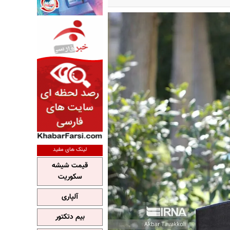
لینک های مفید
قیمت شیشه
سکوریت
آلپاری
بیم دتکتور