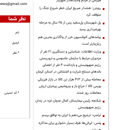
میزبانی از مردم ولایت‌مدار شهریار
nnews@gmail.com
رویترز: هشدار صریح ایران خطر شروع جنگ را
متوقف کرد
نظر شما
پل شهرستان پل‌سفید پس از ۲۵ سال به مرحله
بهره‌برداری رسید
نام
پیامدهای کنوانسیون خزر از واگذاری بحرین هم
ایمیل
زیان‌بارتر است
وزارت اطلاعات: شناسایی و دستگیری ۲۱ نفر از
* نظر
مزدوران مرتبط با سازمان جاسوسی و تروریستی
رژیم صهیونیستی و بازداشت ۴ نفر از اعضای
باندهای مسلح شرارت و اغتشاش در استان کرمان
معامله بیش از ۴۱۳ هزار تن کالا در بازار فیزیکی
بورس کالا / حراج باز و پتروشیمی پیشران ارزش
معاملات روز شدند
* کد امنیتی
شکنجه رئیس بیمارستان کمال عدوان غزه در زندان
رژیم صهیونیستی
ترامپ: ترجیح می‌دهم با ایران به توافق برسم
ونس: ایرانی‌ها طرف بسیار دشواری برای مذاکره
هستند