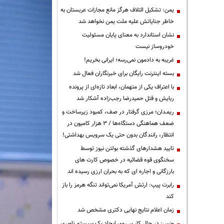
یمن: تشکیل ائتلاف هرگز مانع مجازات عربستان به
خاطر جنایاتش علیه ملت یمن نخواهد شد
نشان استاندارد به معنای پایان مسئولیت
خودروساز نیست
غریبه به دادمون نمی‌رسه؛ ایرانی بخریم!
بسته اینترنت رایگان برای خبرنگاران فعال شد
با اعتراف یکی از متهمان، ابعاد تازه‌ای از پرونده
ربایش و قتل حمیدرضا رجب‌زاده آشکار شد
ریمـدان؛ مرزی گرفتار در صف، کمبود زیرساخت و
ضعف هماهنگی دستگاه‌ها / ۳ هزار کامیون در
انتظار، رانندگان بدون حتی یک سرویس بهداشتی!
تایید هشدارهای گذشته بولتن نیوز توسط
سخنگوی قوه قضائیه در خصوص کارت های
بارزگانی و اجاره ای که به بحران ارزی رسیده اند
رابرت پیپ: ارتش آمریکا نمی‌تواند تنگه هرمز را باز
کند
زمان اعلام نتایج نهایی دکتری مشخص شد
ونس: در حال کار بر روی ایجاد یک سیستم ناوبری