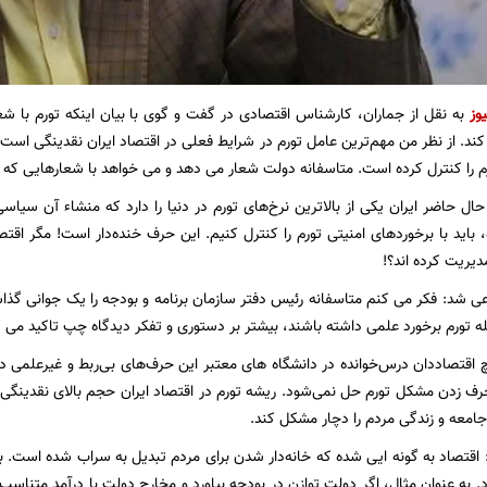
یوز
به نقل از جماران، کارشناس اقتصادی در گفت و گوی با بیان اینکه تورم با شع
کند. از نظر من مهم‌ترین عامل تورم در شرایط فعلی در اقتصاد ایران نقدینگی است. 
ورم را کنترل کرده است. متاسفانه دولت شعار می دهد و می خواهد با شعارهایی که 
حال حاضر ایران یکی از بالاترین نرخ‌های تورم در دنیا را دارد که منشاء آن سیاس
 باید با برخوردهای امنیتی تورم را کنترل کنیم. این حرف خنده‌دار است! مگر اقتص
دیریت کرده اند؟!
 شد: فکر می کنم متاسفانه رئیس دفتر سازمان برنامه و بودجه را یک جوانی گذاشته
له تورم برخورد علمی داشته باشند، بیشتر بر دستوری و تفکر دیدگاه چپ تاکید می ک
 اقتصاددان درس‌خوانده‌ در دانشگاه های معتبر این حرف‌های بی‌ربط و غیرعلمی در حو
ف زدن مشکل تورم حل نمی‌شود. ریشه تورم در اقتصاد ایران حجم بالای نقدینگی
امعه و زندگی مردم را دچار مشکل کند.
 اقتصاد به گونه ایی شده که خانه‌دار شدن برای مردم تبدیل به سراب شده است. بنابر
‌. به عنوان مثال، اگر دولت توازن در بودجه بیاورد و مخارج دولت با درآمد متنا