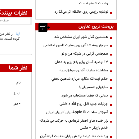
رضایت شوهر نیست
نظرات بینندگ
نوشابه رژیمی روی حافظه اثر می‌گذارد
حرف ح
پربحث ترین عناوین
از نظر من 
هشتمین کلان شهر ایران مشخص شد
کرده است. متا
سوابق بیمه شدگان روی سایت تامین اجتماعی
همجنس گرایی در شبکه من و تو
13 توصیه آسان برای رفع بوی بد دهان
نظر شما
مشاهده سامانه آنلاين سوابق بیمه
حكم آيت‌الله مكارم درباره شاهين نجفي
نام
سایتهای همسریابی!
ایمیل
دعايي كه قطعا مستجاب مي‌شود
جزئیات جدید قتل روح الله داداشی
* نظر
آموزش ساخت Apple ID برای کاربران ایرانی
راز خنده های اصغر فرهادی به حرکت بی شرمانه
خانم بازیگر + عکس
پرداخت ۱۰۰ درصد پاداش پایان خدمت فرهنگیان