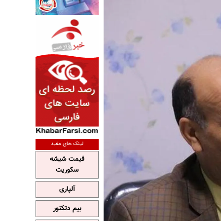
لینک های مفید
قیمت شیشه
سکوریت
آلپاری
بیم دتکتور