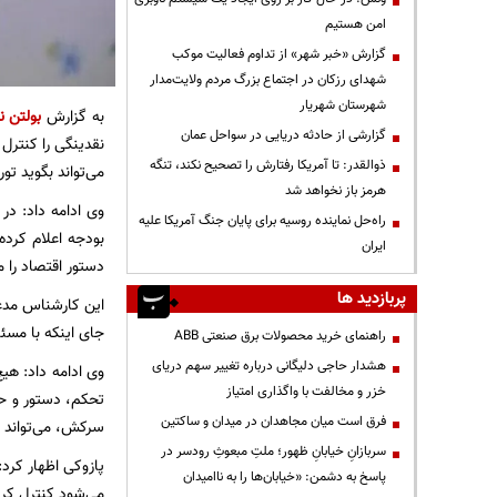
امن هستیم
گزارش «خبر شهر» از تداوم فعالیت موکب
شهدای رزکان در اجتماع بزرگ مردم ولایت‌مدار
شهرستان شهریار
به گزارش
بولتن ن
گزارشی از حادثه دریایی در سواحل عمان
نقدینگی را کنترل 
ذوالقدر: تا آمریکا رفتارش را تصحیح نکند، تنگه
می‌تواند بگوید ت
هرمز باز نخواهد شد
وی ادامه داد: در 
راه‌حل نماینده روسیه برای پایان جنگ آمریکا علیه
بودجه اعلام کرده،
ایران
دستور اقتصاد را م
پربازدید ها
این کارشناس مدعی
جای اینکه با مسئ
راهنمای خرید محصولات برق صنعتی ABB
هشدار حاجی دلیگانی درباره تغییر سهم دریای
وی ادامه داد: هیچ
خزر و مخالفت با واگذاری امتیاز
تحکم، دستور و حر
فرق است میان مجاهدان در میدان و ساکتین
سرکش، می‌تواند ج
سربازانِ خیابانِ ظهور؛ ملتِ مبعوثِ رودسر در
پازوکی اظهار کرد:
پاسخ به دشمن: «خیابان‌ها را به ناامیدان
می‌شود کنترل کرد