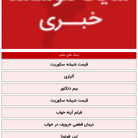
لینک های مفید
قیمت شیشه سکوریت
آلپاری
بیم دتکتور
قیمت شیشه سکوریت
فیلم آپنه خواب
درمان قطعی خروپف در خواب
لیزر فوتونا