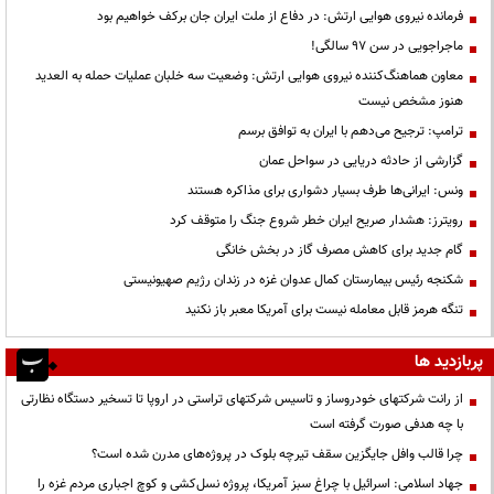
فرمانده نیروی هوایی ارتش: در دفاع از ملت ایران جان برکف خواهیم بود
ماجراجویی در سن ۹۷ سالگی!
معاون هماهنگ‌کننده نیروی هوایی ارتش: وضعیت سه خلبان عملیات حمله به العدید
هنوز مشخص نیست
ترامپ: ترجیح می‌دهم با ایران به توافق برسم
گزارشی از حادثه دریایی در سواحل عمان
ونس: ایرانی‌ها طرف بسیار دشواری برای مذاکره هستند
رویترز: هشدار صریح ایران خطر شروع جنگ را متوقف کرد
گام جدید برای کاهش مصرف گاز در بخش خانگی
شکنجه رئیس بیمارستان کمال عدوان غزه در زندان رژیم صهیونیستی
تنگه هرمز قابل معامله نیست برای آمریکا معبر باز نکنید
پربازدید ها
از رانت‌ شرکتهای خودروساز و تاسیس شرکتهای تراستی در اروپا تا تسخیر دستگاه نظارتی
با چه هدفی صورت گرفته است
چرا قالب وافل جایگزین سقف تیرچه بلوک در پروژه‌های مدرن شده است؟
جهاد اسلامی: اسرائیل با چراغ سبز آمریکا، پروژه نسل‌کشی و کوچ اجباری مردم غزه را