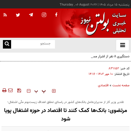
پنجشنبه ۱۵ مرداد ۱۴۰۵
|
Thursday , 06 August 2026
از
و
ته
دستگیری ۸ نفر از اشرار مسلح شاخص و مرتبطین گروهک‌های تروریستی
ن
نو
کد خبر:
۸۳۱۱۵۲
تاریخ انتشار:
۱۰ مهر ۱۴۰۲ - ۱۴:۱۶
صفحه نخست
»
اقتصادی
‍‍‍ پ
پ
تقدیر وزیر کار از مدیران‌عامل بانک‌های کشور در راستای تحقق اهداف زیست‌بوم ملّی اشتغال؛
مرتضوی: بانک‌ها کمک کنند تا اقتصاد در حوزه اشتغال پویا
شود