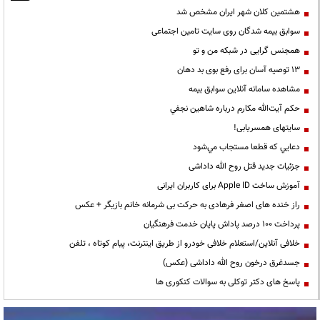
هشتمین کلان شهر ایران مشخص شد
سوابق بیمه شدگان روی سایت تامین اجتماعی
همجنس گرایی در شبکه من و تو
13 توصیه آسان برای رفع بوی بد دهان
مشاهده سامانه آنلاين سوابق بیمه
حكم آيت‌الله مكارم درباره شاهين نجفي
سایتهای همسریابی!
دعايي كه قطعا مستجاب مي‌شود
جزئیات جدید قتل روح الله داداشی
آموزش ساخت Apple ID برای کاربران ایرانی
راز خنده های اصغر فرهادی به حرکت بی شرمانه خانم بازیگر + عکس
پرداخت ۱۰۰ درصد پاداش پایان خدمت فرهنگیان
خلافی آنلاین/استعلام خلافی خودرو از طریق اینترنت، پیام کوتاه ، تلفن
جسدغرق درخون روح الله داداشی (عکس)
پاسخ های دکتر توکلی به سوالات کنکوری ها