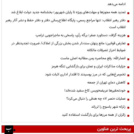
ادامه می‌دهد
تمدید همه مجوزها و مهلت‌های ویژه تا پایان شهریور؛ بخشنامه جدید دولت ابلاغ شد
دفتر رهبر انقلاب: تنها مراجع رسمی، پایگاه اطلاع‌رسانی دفتر و دفتر حفظ و نشر آثار رهبر
انقلاب است
هزینه گزاف، دستاورد صفر؛ برگه رأی، پاسخی به ماجراجویی ترامپ
تعارض قوانین؛ مانع پنهان سنددار شدن بخش بزرگی از املاک/ ضرورت تجدیدنظر در
ضوابط احراز تصرفات مالکانه
انصارالله: رفع محاصره یمن مطالبه اصلی ماست
جزئیات مذاکرات ایران و عمان برای بازگشایی تنگه هرمز
تخم‌مرغ‌هایی که در مرز پوسیدند تا اقتدار اداری اثبات شود
کاهش دمای تهران از جمعه
خودتحقیرها عریضه‌نویس کاخ سفید شده‌اند!
عملیات «نصر ۷» چه هدفی را دنبال می‌کرد؟
زلزله شهر یاسوج را لرزاند
زائران از همه مرزها برای بازگشت استفاده کنید
پربحث ترین عناوین