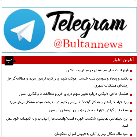
آخرین اخبار
فرق است میان مجاهدان در میدان و ساکتین
یکصد و پنجاه و سومین شب خدمت؛ موکب شهدای رزکان، تریبون مردم و مطالبه‌گر حل
ریشه‌ای مشکلات شهری
هشدار حاجی دلیگانی درباره تغییر سهم دریای خزر و مخالفت با واگذاری امتیاز
باید افراد کارآمدتر را به کار گرفت/ کاری می کنیم در معیشت مردم مشکلی پیش نیاید
هدف قرار گرفتن اتاق‌ فرماندهی مزدوران عربستان در یمن
این دیپلماسی نمایشی، شکست خورده است/واقعیت‌ها را بپذیرید و به تعهدات خود عمل
کنید
امید مالباختگان رمزارز آبکی به فروش اموال محکومان