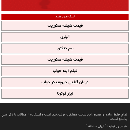
لینک های مفید
قیمت شیشه سکوریت
آلپاری
بیم دتکتور
قیمت شیشه سکوریت
فیلم آپنه خواب
درمان قطعی خروپف در خواب
لیزر فوتونا
تمام حقوق مادی و معنوی این سایت متعلق به بولتن نیوز است و استفاده از مطالب با ذکر منبع
بلامانع است.
طراحی و تولید: "
ایران سامانه
"