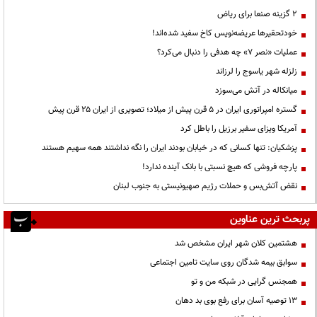
۲ گزینه صنعا برای ریاض
خودتحقیرها عریضه‌نویس کاخ سفید شده‌اند!
عملیات «نصر ۷» چه هدفی را دنبال می‌کرد؟
زلزله شهر یاسوج را لرزاند
میانکاله در آتش می‌سوزد
گستره امپراتوری ایران در ۵ قرن پیش از میلاد؛ تصویری از ایران ۲۵ قرن پیش
آمریکا ویزای سفیر برزیل را باطل کرد
پزشکیان: تنها کسانی که در خیابان بودند ایران را نگه نداشتند همه سهیم هستند
پارچه فروشی که هیچ نسبتی با بانک آینده ندارد!
نقض آتش‌بس و حملات رژیم صهیونیستی به جنوب لبنان
پربحث ترین عناوین
هشتمین کلان شهر ایران مشخص شد
سوابق بیمه شدگان روی سایت تامین اجتماعی
همجنس گرایی در شبکه من و تو
13 توصیه آسان برای رفع بوی بد دهان