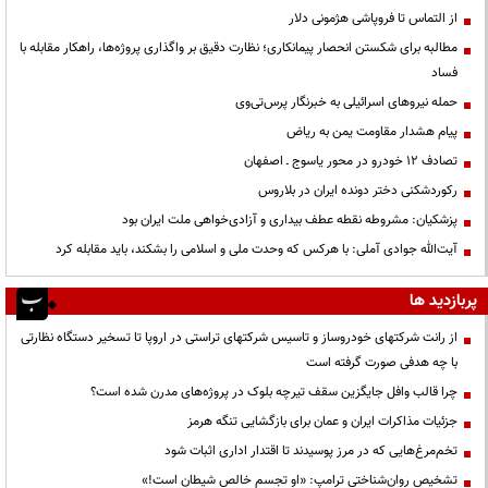
از التماس تا فروپاشی هژمونی دلار
مطالبه برای شکستن انحصار پیمانکاری؛ نظارت دقیق بر واگذاری پروژه‌ها، راهکار مقابله با
فساد
حمله نیروهای اسرائیلی به خبرنگار پرس‌تی‌وی
پیام هشدار مقاومت یمن به ریاض
تصادف ۱۲ خودرو در محور یاسوج ـ اصفهان
رکوردشکنی دختر دونده ایران در بلاروس
پزشکیان: مشروطه نقطه عطف بیداری و آزادی‌خواهی ملت ایران بود
آیت‌الله جوادی آملی: با هرکس که وحدت ملی و اسلامی را بشکند، باید مقابله کرد
پربازدید ها
از رانت‌ شرکتهای خودروساز و تاسیس شرکتهای تراستی در اروپا تا تسخیر دستگاه نظارتی
با چه هدفی صورت گرفته است
چرا قالب وافل جایگزین سقف تیرچه بلوک در پروژه‌های مدرن شده است؟
جزئیات مذاکرات ایران و عمان برای بازگشایی تنگه هرمز
تخم‌مرغ‌هایی که در مرز پوسیدند تا اقتدار اداری اثبات شود
تشخیص روان‌شناختی ترامپ: «او تجسم خالص شیطان است!»