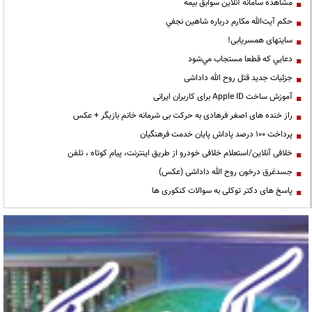
مشاهده سامانه آنلاين سوابق بیمه
حكم آيت‌الله مكارم درباره شاهين نجفي
سایتهای همسریابی!
دعايي كه قطعا مستجاب مي‌شود
جزئیات جدید قتل روح الله داداشی
آموزش ساخت Apple ID برای کاربران ایرانی
راز خنده های اصغر فرهادی به حرکت بی شرمانه خانم بازیگر + عکس
پرداخت ۱۰۰ درصد پاداش پایان خدمت فرهنگیان
خلافی آنلاین/استعلام خلافی خودرو از طریق اینترنت، پیام کوتاه ، تلفن
جسدغرق درخون روح الله داداشی (عکس)
پاسخ های دکتر توکلی به سوالات کنکوری ها