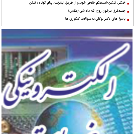
خلافی آنلاین/استعلام خلافی خودرو از طریق اینترنت، پیام کوتاه ، تلفن
جسدغرق درخون روح الله داداشی (عکس)
پاسخ های دکتر توکلی به سوالات کنکوری ها