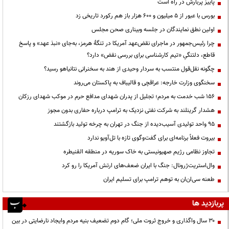
پاییز پربارش در راه است
بورس با عبور از ۵ میلیون و ۶۰۰ هزار باز هم رکورد تاریخی زد
اولین نطق نمایندگان در جلسه وبیناری صحن مجلس
چرا رئیس‌جمهور در ماجرای نقض‌عهد آمریکا در تنگهٔ هرمز، به‌جای «نبذ عهد» و پاسخ
قاطع، دلتنگیِ «تیم کارشناسی برای بررسی نقض» دارد؟
چگونه نقل‌قول منتسب به سردار وحیدی از هند به سخنرانی نتانیاهو رسید؟
سخنگوی وزارت خارجه: عراقچی و قالیباف به پاکستان می‌روند
۱۵۶ شب خدمت به مردم؛ تجلیل از پدران شهدای مدافع حرم در موکب شهدای رزکان
هشدار گرینلند به شرکت نفتی نزدیک به ترامپ درباره حفاری بدون مجوز
95 واحد تولیدی آسیب‌دیده از جنگ در تهران به چرخه تولید بازگشتند
بیروت فعلاً برنامه‌ای برای گفت‌وگوی تازه با تل‌آویو ندارد
تجاوز نظامی رژیم صهیونیستی به خاک سوریه در منطقه القنیطره
وال‌استریت‌ژرونال: جنگ با ایران ضعف‌های ارتش آمریکا را رو کرد
طعنه سی‌ان‌ان به توهم ترامپ برای تسلیم ایران
پربازدید ها
۳۰ سال واگذاری و خروج ثروت ملی؛ گام دوم تضعیف بنیه مردم وایجاد نارضایتی در بین