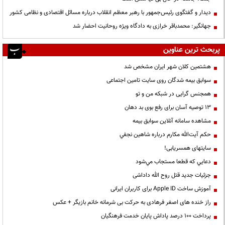
دیدار و گفتگوی رئیس‌جمهور با رهبر معظم انقلاب درباره مسائل اقتصادی و نظامی کشور
جهانگیر: محمدباقر خرازی به دادگاه ویژه روحانیت احضار شد
پربحث ترین عناوین
هشتمین کلان شهر ایران مشخص شد
سوابق بیمه شدگان روی سایت تامین اجتماعی
همجنس گرایی در شبکه من و تو
13 توصیه آسان برای رفع بوی بد دهان
مشاهده سامانه آنلاين سوابق بیمه
حكم آيت‌الله مكارم درباره شاهين نجفي
سایتهای همسریابی!
دعايي كه قطعا مستجاب مي‌شود
جزئیات جدید قتل روح الله داداشی
آموزش ساخت Apple ID برای کاربران ایرانی
راز خنده های اصغر فرهادی به حرکت بی شرمانه خانم بازیگر + عکس
پرداخت ۱۰۰ درصد پاداش پایان خدمت فرهنگیان