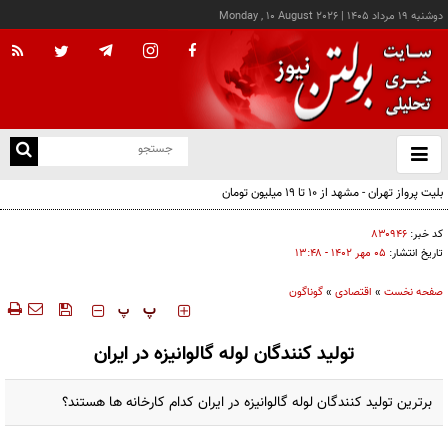
دوشنبه ۱۹ مرداد ۱۴۰۵
|
Monday , 10 August 2026
از
و
ته
بلیت پرواز تهران - مشهد از ۱۰ تا ۱۹ میلیون تومان
ن
نو
کد خبر:
۸۳۰۹۴۶
تاریخ انتشار:
۰۵ مهر ۱۴۰۲ - ۱۳:۴۸
صفحه نخست
»
اقتصادی
»
گوناگون
‍‍‍ پ
پ
تولید کنندگان لوله گالوانیزه در ایران
برترین تولید کنندگان لوله گالوانیزه در ایران کدام کارخانه ‌ها هستند؟