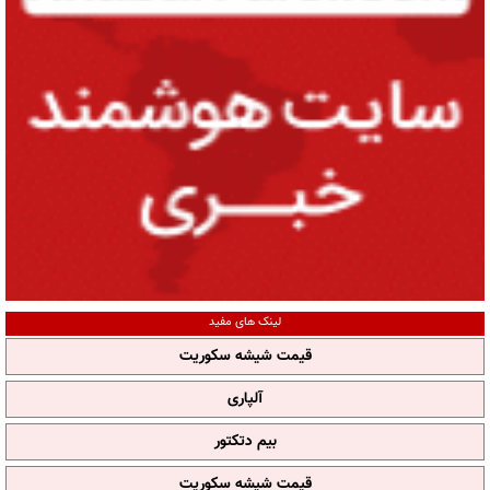
لینک های مفید
قیمت شیشه سکوریت
آلپاری
بیم دتکتور
قیمت شیشه سکوریت