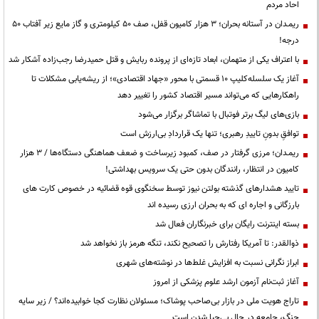
احاد مردم
ریمـدان در آستانه بحران؛ ۳ هزار کامیون قفل، صف ۵۰ کیلومتری و گاز مایع زیر آفتاب ۵۰
درجه!
با اعتراف یکی از متهمان، ابعاد تازه‌ای از پرونده ربایش و قتل حمیدرضا رجب‌زاده آشکار شد
آغاز یک سلسله‌کلیپ ۱۰ قسمتی با محور «جهاد اقتصادی»؛ از ریشه‌یابی مشکلات تا
راهکارهایی که می‌تواند مسیر اقتصاد کشور را تغییر دهد
بازی‌های لیگ برتر فوتبال با تماشاگر برگزار می‌شود
توافقِ بدونِ تاییدِ رهبری؛ تنها یک قراردادِ بی‌ارزش است
ریمـدان؛ مرزی گرفتار در صف، کمبود زیرساخت و ضعف هماهنگی دستگاه‌ها / ۳ هزار
کامیون در انتظار، رانندگان بدون حتی یک سرویس بهداشتی!
تایید هشدارهای گذشته بولتن نیوز توسط سخنگوی قوه قضائیه در خصوص کارت های
بارزگانی و اجاره ای که به بحران ارزی رسیده اند
بسته اینترنت رایگان برای خبرنگاران فعال شد
ذوالقدر: تا آمریکا رفتارش را تصحیح نکند، تنگه هرمز باز نخواهد شد
ابراز نگرانی نسبت به افزایش غلط‌ها در نوشته‌های شهری
آغاز ثبت‌نام آزمون ارشد علوم پزشکی از امروز
تاراج هویت ملی در بازار بی‌صاحب پوشاک؛ مسئولان نظارت کجا خوابیده‌اند؟ / زیر سایه
جنگ، جامعه در حال بی‌حیا شدن است