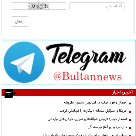
آخرین اخبار
احتمال وجود حیات در اقیانوس مدفون «اروپا»
آمریکا و اسرائیل سامانه «پیکان» را آزمایش کردند
هشدار درباره فروش حواله‌های صوری خودروهای وارداتی
۷ توصیه برای آغاز نویسندگی
احیای شن‌چاله‌های جنوب تهران درکمیسیون ماده ۵نهایی شد