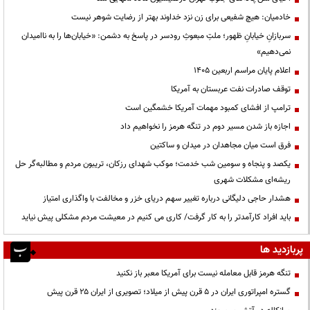
خادمیان: هیچ شفیعی برای زن نزد خداوند بهتر از رضایت شوهر نیست
سربازانِ خیابانِ ظهور؛ ملتِ مبعوثِ رودسر در پاسخ به دشمن: «خیابان‌ها را به ناامیدان
نمی‌دهیم»
اعلام پایان مراسم اربعین ۱۴۰۵
توقف صادرات نفت عربستان به آمریکا
ترامپ از افشای کمبود مهمات آمریکا خشمگین است
اجازه باز شدن مسیر دوم در تنگه هرمز را نخواهیم داد
فرق است میان مجاهدان در میدان و ساکتین
یکصد و پنجاه و سومین شب خدمت؛ موکب شهدای رزکان، تریبون مردم و مطالبه‌گر حل
ریشه‌ای مشکلات شهری
هشدار حاجی دلیگانی درباره تغییر سهم دریای خزر و مخالفت با واگذاری امتیاز
باید افراد کارآمدتر را به کار گرفت/ کاری می کنیم در معیشت مردم مشکلی پیش نیاید
پربازدید ها
تنگه هرمز قابل معامله نیست برای آمریکا معبر باز نکنید
گستره امپراتوری ایران در ۵ قرن پیش از میلاد؛ تصویری از ایران ۲۵ قرن پیش