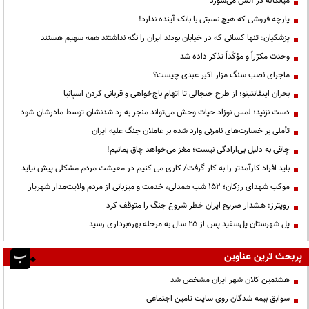
میانکاله در آتش می‌سوزد
پارچه فروشی که هیچ نسبتی با بانک آینده ندارد!
پزشکیان: تنها کسانی که در خیابان بودند ایران را نگه نداشتند همه سهیم هستند
وحدت مکرّراً و مؤکّداً تذکر داده شد
ماجرای نصب سنگ مزار اکبر عبدی چیست؟
بحران اینفانتینو؛ از طرح جنجالی تا اتهام باج‌خواهی و قربانی کردن اسپانیا
دست نزنید؛ لمس نوزاد حیات وحش می‌تواند منجر به رد شدنشان توسط مادرشان شود
تأملی بر خسارت‌های نامرئی وارد شده بر عاملان جنگ علیه ایران
چاقی به دلیل بی‌ارادگی نیست؛ مغز می‌خواهد چاق بمانیم!
باید افراد کارآمدتر را به کار گرفت/ کاری می کنیم در معیشت مردم مشکلی پیش نیاید
موکب شهدای رزکان؛ ۱۵۲ شب همدلی، خدمت و میزبانی از مردم ولایت‌مدار شهریار
رویترز: هشدار صریح ایران خطر شروع جنگ را متوقف کرد
پل شهرستان پل‌سفید پس از ۲۵ سال به مرحله بهره‌برداری رسید
پربحث ترین عناوین
هشتمین کلان شهر ایران مشخص شد
سوابق بیمه شدگان روی سایت تامین اجتماعی