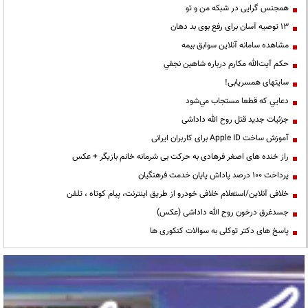
همجنس گرایی در شبکه من و تو
13 توصیه آسان برای رفع بوی بد دهان
مشاهده سامانه آنلاين سوابق بیمه
حكم آيت‌الله مكارم درباره شاهين نجفي
سایتهای همسریابی!
دعايي كه قطعا مستجاب مي‌شود
جزئیات جدید قتل روح الله داداشی
آموزش ساخت Apple ID برای کاربران ایرانی
راز خنده های اصغر فرهادی به حرکت بی شرمانه خانم بازیگر + عکس
پرداخت ۱۰۰ درصد پاداش پایان خدمت فرهنگیان
خلافی آنلاین/استعلام خلافی خودرو از طریق اینترنت، پیام کوتاه ، تلفن
جسدغرق درخون روح الله داداشی (عکس)
پاسخ های دکتر توکلی به سوالات کنکوری ها