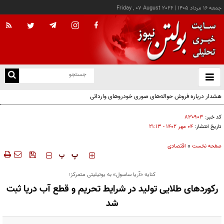
جمعه ۱۶ مرداد ۱۴۰۵
|
Friday , 07 August 2026
از
و
ته
هشدار درباره فروش حواله‌های صوری خودروهای وارداتی
ن
نو
کد خبر:
۸۳۰۹۰۳
تاریخ انتشار:
۰۴ مهر ۱۴۰۲ - ۲۱:۱۳
صفحه نخست
»
اقتصادی
‍‍‍ پ
پ
کنایه «آریا ساسول» به یوتیلیتی متمرکز؛
رکوردهای طلایی تولید در شرایط تحریم و قطع آب دریا ثبت
شد