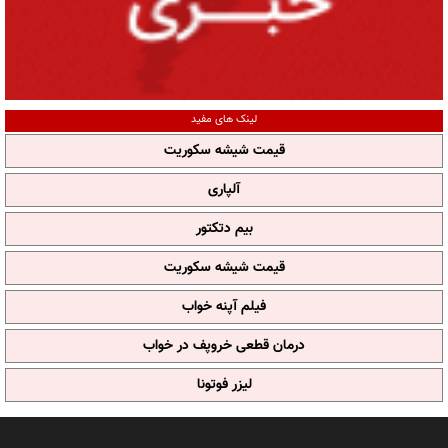
لینک های مفید
قیمت شیشه سکوریت
آلپاری
بیم دتکتور
قیمت شیشه سکوریت
فیلم آپنه خواب
درمان قطعی خروپف در خواب
لیزر فوتونا