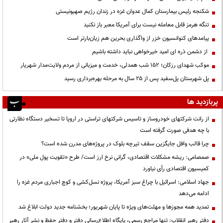
شکنجه رئیس بیمارستان کمال عدوان غزه در زندان رژیم صهیونیستی
تنگه هرمز قابل معامله نیست برای آمریکا معبر باز نکنید
پیامدهای کنوانسیون خزر از واگذاری بحرین هم زیان‌بارتر است
از دشمن ذره ای امید خیرخواهی نباید داشته باشیم
موکب شهدای رزکان؛ ۱۵۲ شب همدلی، خدمت و میزبانی از مردم ولایت‌مدار شهریار
پل شهرستان پل‌سفید پس از ۲۵ سال به مرحله بهره‌برداری رسید
پربازدید ها
از رانت‌ شرکتهای خودروساز و تاسیس شرکتهای تراستی در اروپا تا تسخیر دستگاه نظارتی
با چه هدفی صورت گرفته است
چرا قالب وافل جایگزین سقف تیرچه بلوک در پروژه‌های مدرن شده است؟
صمصامی: ریشه مشکلات اقتصادی، گرانی نرخ ارز است/ طرح «تقویت پول ملی» در
کمیسیون اقتصادی رأی نیاورد
جهاد اسلامی: اسرائیل با چراغ سبز آمریکا، پروژه نسل‌کشی و کوچ اجباری مردم غزه را
ادامه می‌دهد
تمدید همه مجوزها و مهلت‌های ویژه تا پایان شهریور؛ بخشنامه جدید دولت ابلاغ شد
دفتر رهبر انقلاب: تنها مراجع رسمی، پایگاه اطلاع‌رسانی دفتر و دفتر حفظ و نشر آثار رهبر