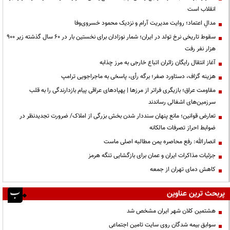
انقلاب است
مدالِ اعتماد؛ روایت مدیریت آرام و نزدیک محمود خسروی‌وفا
سقوط تاریخی نرخ تولد در ایران؛ شمار نوزادان برای نخستین بار در ۶۰ سال گذشته زیر ۹۰۰
هزار نفر رفت
آغاز انتقال رایگان زائران اتباع خارجی به مرز چذابه
هزینه گزاف، دستاورد صفر؛ برگه رأی، پاسخی به ماجراجویی ترامپ
مقاومت عراق؛ بازیگری فراتر از مرزها | پهپادهای عراقی پیام بازدارندگی را به قلب
سرزمین‌های اشغالی رساندند
تعارض قوانین؛ مانع پنهان سنددار شدن بخش بزرگی از املاک/ ضرورت تجدیدنظر در
ضوابط احراز تصرفات مالکانه
انصارالله: رفع محاصره یمن مطالبه اصلی ماست
جزئیات مذاکرات ایران و عمان برای بازگشایی تنگه هرمز
کاهش دمای تهران از جمعه
پربحث ترین عناوین
هشتمین کلان شهر ایران مشخص شد
سوابق بیمه شدگان روی سایت تامین اجتماعی