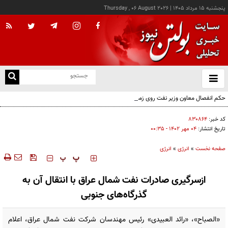
پنجشنبه ۱۵ مرداد ۱۴۰۵
|
Thursday , 06 August 2026
از
و
ته
حکم انفصال معاون وزیر نفت روی زمین مانده؛ دیوان محاسبات وارد میدان شد
ن
نو
کد خبر:
۸۳۰۸۶۴
تاریخ انتشار:
۰۴ مهر ۱۴۰۲ - ۰۰:۳۵
صفحه نخست
»
انرژی
»
انرژی
‍‍‍ پ
پ
ازسرگیری صادرات نفت شمال عراق با انتقال آن به
گذرگاه‌های جنوبی
«الصباح»، «رائد العبیدی» رئیس مهندسان شرکت نفت شمال عراق، اعلام