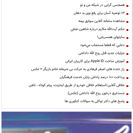
همجنس گرایی در شبکه من و تو
13 توصیه آسان برای رفع بوی بد دهان
مشاهده سامانه آنلاين سوابق بیمه
حكم آيت‌الله مكارم درباره شاهين نجفي
سایتهای همسریابی!
دعايي كه قطعا مستجاب مي‌شود
جزئیات جدید قتل روح الله داداشی
آموزش ساخت Apple ID برای کاربران ایرانی
راز خنده های اصغر فرهادی به حرکت بی شرمانه خانم بازیگر + عکس
پرداخت ۱۰۰ درصد پاداش پایان خدمت فرهنگیان
خلافی آنلاین/استعلام خلافی خودرو از طریق اینترنت، پیام کوتاه ، تلفن
جسدغرق درخون روح الله داداشی (عکس)
پاسخ های دکتر توکلی به سوالات کنکوری ها