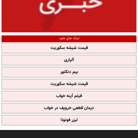
لینک های مفید
قیمت شیشه سکوریت
آلپاری
بیم دتکتور
قیمت شیشه سکوریت
فیلم آپنه خواب
درمان قطعی خروپف در خواب
لیزر فوتونا