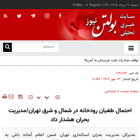
جمعه ۱۶ مرداد ۱۴۰۵
|
Friday , 07 August 2026
از
و
ته
توقف صادرات نفت عربستان به آمریکا
ن
نو
کد خبر:
۸۳۰۸۴۱
تاریخ انتشار:
۰۳ مهر ۱۴۰۲ - ۱۸:۵۹
صفحه نخست
»
اجتماعی
‍‍‍ پ
پ
احتمال طغیان رودخانه در شمال و شرق تهران/مدیریت
بحران هشدار داد
مدیرکل مدیریت بحران استانداری تهران ضمن اعلام آماده باش به