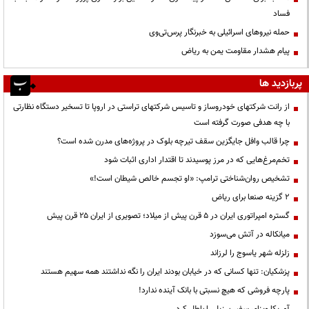
فساد
حمله نیروهای اسرائیلی به خبرنگار پرس‌تی‌وی
پیام هشدار مقاومت یمن به ریاض
پربازدید ها
از رانت‌ شرکتهای خودروساز و تاسیس شرکتهای تراستی در اروپا تا تسخیر دستگاه نظارتی
با چه هدفی صورت گرفته است
چرا قالب وافل جایگزین سقف تیرچه بلوک در پروژه‌های مدرن شده است؟
تخم‌مرغ‌هایی که در مرز پوسیدند تا اقتدار اداری اثبات شود
تشخیص روان‌شناختی ترامپ: «او تجسم خالص شیطان است!»
۲ گزینه صنعا برای ریاض
گستره امپراتوری ایران در ۵ قرن پیش از میلاد؛ تصویری از ایران ۲۵ قرن پیش
میانکاله در آتش می‌سوزد
زلزله شهر یاسوج را لرزاند
پزشکیان: تنها کسانی که در خیابان بودند ایران را نگه نداشتند همه سهیم هستند
پارچه فروشی که هیچ نسبتی با بانک آینده ندارد!
آمریکا ویزای سفیر برزیل را باطل کرد