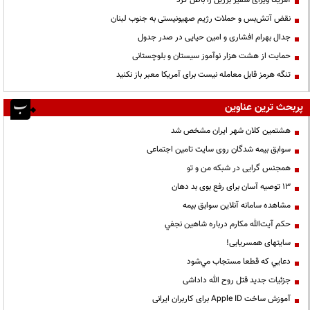
نقض آتش‌بس و حملات رژیم صهیونیستی به جنوب لبنان
جدال بهرام افشاری و امین حیایی در صدر جدول
حمایت از هشت هزار نوآموز سیستان و بلوچستانی
تنگه هرمز قابل معامله نیست برای آمریکا معبر باز نکنید
پربحث ترین عناوین
هشتمین کلان شهر ایران مشخص شد
سوابق بیمه شدگان روی سایت تامین اجتماعی
همجنس گرایی در شبکه من و تو
13 توصیه آسان برای رفع بوی بد دهان
مشاهده سامانه آنلاين سوابق بیمه
حكم آيت‌الله مكارم درباره شاهين نجفي
سایتهای همسریابی!
دعايي كه قطعا مستجاب مي‌شود
جزئیات جدید قتل روح الله داداشی
آموزش ساخت Apple ID برای کاربران ایرانی