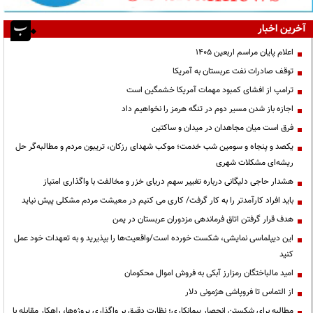
آخرین اخبار
اعلام پایان مراسم اربعین ۱۴۰۵
توقف صادرات نفت عربستان به آمریکا
ترامپ از افشای کمبود مهمات آمریکا خشمگین است
اجازه باز شدن مسیر دوم در تنگه هرمز را نخواهیم داد
فرق است میان مجاهدان در میدان و ساکتین
یکصد و پنجاه و سومین شب خدمت؛ موکب شهدای رزکان، تریبون مردم و مطالبه‌گر حل
ریشه‌ای مشکلات شهری
هشدار حاجی دلیگانی درباره تغییر سهم دریای خزر و مخالفت با واگذاری امتیاز
باید افراد کارآمدتر را به کار گرفت/ کاری می کنیم در معیشت مردم مشکلی پیش نیاید
هدف قرار گرفتن اتاق‌ فرماندهی مزدوران عربستان در یمن
این دیپلماسی نمایشی، شکست خورده است/واقعیت‌ها را بپذیرید و به تعهدات خود عمل
کنید
امید مالباختگان رمزارز آبکی به فروش اموال محکومان
از التماس تا فروپاشی هژمونی دلار
مطالبه برای شکستن انحصار پیمانکاری؛ نظارت دقیق بر واگذاری پروژه‌ها، راهکار مقابله با