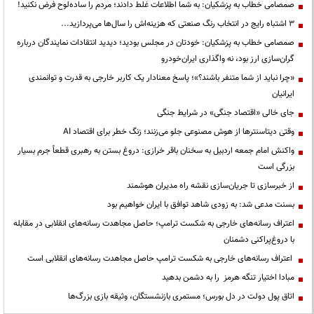
صمصامی خطاب به پزشکیان: به شما اطلاعات غلط دادند؛ مردم را ساده‌لوح فرض نکنید!
3 اشتباه رایج در انتخاب رنگ صنعتی که هزینه‌اش را سال‌ها می‌پردازید...
صمصامی خطاب به پزشکیان: خودتان در مجلس بودید؛ دیدید انتقادات نمایندگان درباره
گران‌سازی ارز بود، نه واگذاری ایران‌خودرو
«چرا نباید از شما متنفر باشند؟»؛ پاسخ معنادار یک کاربر خارجی به قدرت و توانمندی
ایرانیان
جای خالی «اقتصاد جنگی» در شرایط جنگی
وقتی دیتاسنترها از هوش مصنوعی جلو می‌زنند؛ زنگ خطر برای اقتصاد AI
واکنش امام جمعه اردبیل به سخنان باقر خرازی: دروغ بستن به رهبری قطعاً جرم بسیار
بزرگی است
از خبرسازی تا جریان‌سازی نقشه راه مدیران هوشمند
بسنت مدعی شد: به زودی شاهد توافق با ایران خواهیم بود
اعتراف رسانه‌های خارجی به شکست ترامپ؛ حاصل مجاهدت رسانه‌های انقلابی در مقابله
با دروغ‌پراکنی دشمنان
اعتراف رسانه‌های خارجی به شکست ترامپ حاصل مجاهدت رسانه‌های انقلابی است
مبادا اختیار تنگه هرمز را به دشمن بدهید
اتاق پول دولت در دل بورس؛ مستمری بازنشستگان، وثیقه بازی بزرگ‌ها