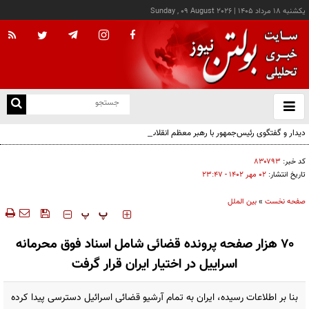
يکشنبه ۱۸ مرداد ۱۴۰۵
|
Sunday , 09 August 2026
از
و
ته
دیدار و گفتگوی رئیس‌جمهور با رهبر معظم انقلاب درباره مسائل اقتصادی و نظامی کشور
ن
نو
کد خبر:
۸۳۰۷۹۳
تاریخ انتشار:
۰۲ مهر ۱۴۰۲ - ۲۳:۴۷
صفحه نخست
»
بین الملل
‍‍‍ پ
پ
۷۰ هزار صفحه پرونده قضائی شامل اسناد فوق محرمانه
اسراییل در اختیار ایران قرار گرفت
بنا بر اطلاعات رسیده، ایران به تمام آرشیو قضائی اسرائیل دسترسی پیدا کرده