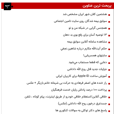
پربحث ترین عناوین
هشتمین کلان شهر ایران مشخص شد
سوابق بیمه شدگان روی سایت تامین اجتماعی
همجنس گرایی در شبکه من و تو
13 توصیه آسان برای رفع بوی بد دهان
مشاهده سامانه آنلاين سوابق بیمه
حكم آيت‌الله مكارم درباره شاهين نجفي
سایتهای همسریابی!
دعايي كه قطعا مستجاب مي‌شود
جزئیات جدید قتل روح الله داداشی
آموزش ساخت Apple ID برای کاربران ایرانی
راز خنده های اصغر فرهادی به حرکت بی شرمانه خانم بازیگر + عکس
پرداخت ۱۰۰ درصد پاداش پایان خدمت فرهنگیان
خلافی آنلاین/استعلام خلافی خودرو از طریق اینترنت، پیام کوتاه ، تلفن
جسدغرق درخون روح الله داداشی (عکس)
پاسخ های دکتر توکلی به سوالات کنکوری ها