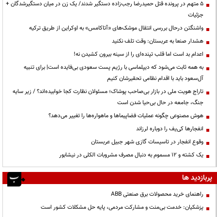
۵ متهم در پرونده قتل حمیدرضا رجب‌زاده دستگیر شدند/ یک زن در میان دستگیرشدگان +
جزئیات
واشنگتن درحال بررسی انتقال موشک‌های «آتاکامس» به اوکراین از طریق ترکیه
هشدار صنعا به عربستان: وقت تلف نکنید
اعدام بد است اما قلب تپنده‌ای را از سینه بیرون کشیدن نه!
به همه ثابت می‌شود که دیپلماسی با رژیم پست سعودی بی‌فایده است| برای تنبیه
آل‌سعود باید با اقدام نظامی تحقیرشان کنیم
تاراج هویت ملی در بازار بی‌صاحب پوشاک؛ مسئولان نظارت کجا خوابیده‌اند؟ / زیر سایه
جنگ، جامعه در حال بی‌حیا شدن است
هوش مصنوعی چگونه عملیات فضاپیماها و ماهواره‌ها را تغییر می‌دهد؟
انفجارها کی‌یف را دوباره لرزاند
وقوع انفجار در تاسیسات گازی شهر جبیل عربستان
یک کشته و ۱۲ مسموم به دنبال مصرف مشروبات الکلی در نیشابور
پربازدید ها
راهنمای خرید محصولات برق صنعتی ABB
پزشکیان: خدمت بی‌منت و مشارکت مردمی، پایه حل مشکلات کشور است