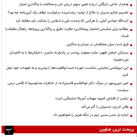
هشدار حاجی دلیگانی درباره تغییر سهم دریای خزر و مخالفت با واگذاری امتیاز
تقسیم غنایم مدیران یا دفاع از تولید؛ پشت‌پرده درخواست توقف یک آیین‌نامه چه بود؟
آیت‌الله جوادی آملی: با هرکس که وحدت ملی و اسلامی را بشکند، باید مقابله کرد
مطالبه برای شکستن انحصار پیمانکاری؛ نظارت دقیق بر واگذاری پروژه‌ها، راهکار مقابله با
فساد
فرق است میان مجاهدان در میدان و ساکتین
سربازانِ خیابانِ ظهور؛ ملتِ مبعوثِ رودسر در پاسخ به دشمن: «خیابان‌ها را به ناامیدان
نمی‌دهیم»
این دیپلماسی نمایشی، شکست خورده است/واقعیت‌ها را بپذیرید و به تعهدات خود عمل
کنید
امیر دبیری‌مهر در سوگ دکتر ابوالقاسم قاسم‌زاده؛ از خاطرات صداوسیما تا کلاس درس
سیاست
ترامپ از افشای کمبود مهمات آمریکا خشمگین است
وقتی انرژی، مسیرش را گم می‌کند
اجازه باز شدن مسیر دوم در تنگه هرمز را نخواهیم داد
پربحث ترین عناوین