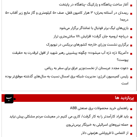
آغاز ساخت پناهگاه و پارکینگ -پناهگاه در پایتخت
ریمـدان در آستانه بحران؛ ۳ هزار کامیون قفل، صف ۵۰ کیلومتری و گاز مایع زیر آفتاب ۵۰
درجه!
بازی‌های لیگ برتر فوتبال با تماشاگر برگزار می‌شود
دریاچه ارومیه جان گرفت؛ افزایش ۷۸ سانتی‌متری تراز
برگزاری نشست وزرای خارجه کشورهای بریکس در نیویورک
«آمریکا ذرّه ذرّه آب میشود»؛ چگونه پیشبینی رهبر شهید از افول ابرقدرت به حقیقت
پیوست؟
دعوت مجدد عربستان از نخست‌وزیر عراق برای سفر به ریاض
رئیس کمیسیون انرژی: مدیریت شبکه برق امسال نسبت به سال‌های گذشته موفق‌تر بوده
است
پربازدید ها
راهنمای خرید محصولات برق صنعتی ABB
باید افراد کارآمدتر را به کار گرفت/ کاری می کنیم در معیشت مردم مشکلی پیش نیاید
حمله نیروهای اسرائیلی به خبرنگار پرس‌تی‌وی
از التماس تا فروپاشی هژمونی دلار