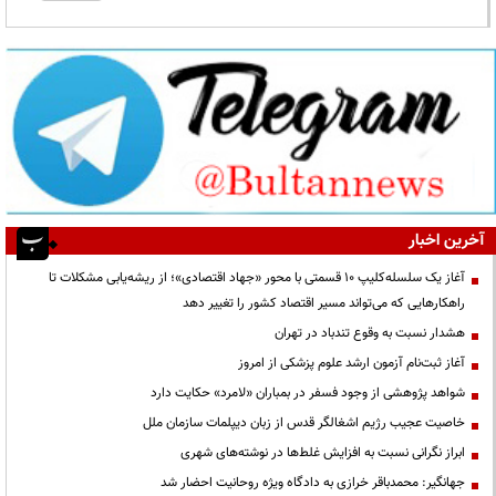
آخرین اخبار
آغاز یک سلسله‌کلیپ ۱۰ قسمتی با محور «جهاد اقتصادی»؛ از ریشه‌یابی مشکلات تا
راهکارهایی که می‌تواند مسیر اقتصاد کشور را تغییر دهد
هشدار نسبت به وقوع تندباد در تهران
آغاز ثبت‌نام آزمون ارشد علوم پزشکی از امروز
شواهد پژوهشی از وجود فسفر در بمباران «لامرد» حکایت دارد
خاصیت عجیب رژیم اشغالگر قدس از زبان دیپلمات سازمان ملل
ابراز نگرانی نسبت به افزایش غلط‌ها در نوشته‌های شهری
جهانگیر: محمدباقر خرازی به دادگاه ویژه روحانیت احضار شد