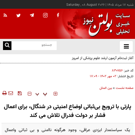
شنبه ۱۷ مرداد ۱۴۰۵
|
Saturday , 08 August 2026
از
و
ته
آغاز ثبت‌نام آزمون ارشد علوم پزشکی از امروز
ن
نو
کد خبر:
۸۳۰۷۵۶
تاریخ انتشار:
۰۲ مهر ۱۴۰۲ - ۱۷:۰۹
صفحه نخست
»
بین الملل
‍‍‍ پ
پ
پارتی با ترویج بی‌ثباتی اوضاع امنیتی در شنگال، برای اعمال
فشار بر دولت فدرال تلاش می کند
یک سیاستمدار ایزدی عراقی، وجود هرگونه ناامنی و بی ثباتی واعمال