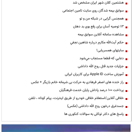
هشتمین کلان شهر ایران مشخص شد
سوابق بیمه شدگان روی سایت تامین اجتماعی
همجنس گرایی در شبکه من و تو
13 توصیه آسان برای رفع بوی بد دهان
مشاهده سامانه آنلاين سوابق بیمه
حكم آيت‌الله مكارم درباره شاهين نجفي
سایتهای همسریابی!
دعايي كه قطعا مستجاب مي‌شود
جزئیات جدید قتل روح الله داداشی
آموزش ساخت Apple ID برای کاربران ایرانی
راز خنده های اصغر فرهادی به حرکت بی شرمانه خانم بازیگر + عکس
پرداخت ۱۰۰ درصد پاداش پایان خدمت فرهنگیان
خلافی آنلاین/استعلام خلافی خودرو از طریق اینترنت، پیام کوتاه ، تلفن
جسدغرق درخون روح الله داداشی (عکس)
پاسخ های دکتر توکلی به سوالات کنکوری ها