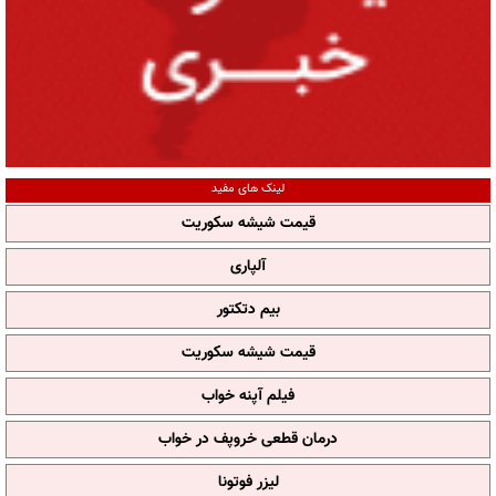
لینک های مفید
قیمت شیشه سکوریت
آلپاری
بیم دتکتور
قیمت شیشه سکوریت
فیلم آپنه خواب
درمان قطعی خروپف در خواب
لیزر فوتونا