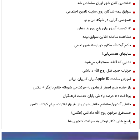
هشتمین کلان شهر ایران مشخص شد
سوابق بیمه شدگان روی سایت تامین اجتماعی
همجنس گرایی در شبکه من و تو
13 توصیه آسان برای رفع بوی بد دهان
مشاهده سامانه آنلاين سوابق بیمه
حكم آيت‌الله مكارم درباره شاهين نجفي
سایتهای همسریابی!
دعايي كه قطعا مستجاب مي‌شود
جزئیات جدید قتل روح الله داداشی
آموزش ساخت Apple ID برای کاربران ایرانی
راز خنده های اصغر فرهادی به حرکت بی شرمانه خانم بازیگر + عکس
پرداخت ۱۰۰ درصد پاداش پایان خدمت فرهنگیان
خلافی آنلاین/استعلام خلافی خودرو از طریق اینترنت، پیام کوتاه ، تلفن
جسدغرق درخون روح الله داداشی (عکس)
پاسخ های دکتر توکلی به سوالات کنکوری ها