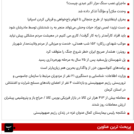
ماجرای نصب سنگ مزار اکبر عبدی چیست؟
وحدت مکرّراً و مؤکّداً تذکر داده شد
بحران اینفانتینو؛ از طرح جنجالی تا اتهام باج‌خواهی و قربانی کردن اسپانیا
دست نزنید؛ لمس نوزاد حیات وحش می‌تواند منجر به رد شدنشان توسط مادرشان شود
باید افراد کارآمدتر را به کار گرفت/ کاری می کنیم در معیشت مردم مشکلی پیش نیاید
موکب شهدای رزکان؛ ۱۵۲ شب همدلی، خدمت و میزبانی از مردم ولایت‌مدار شهریار
رویترز: هشدار صریح ایران خطر شروع جنگ را متوقف کرد
پل شهرستان پل‌سفید پس از ۲۵ سال به مرحله بهره‌برداری رسید
پیامدهای کنوانسیون خزر از واگذاری بحرین هم زیان‌بارتر است
وزارت اطلاعات: شناسایی و دستگیری ۲۱ نفر از مزدوران مرتبط با سازمان جاسوسی و
تروریستی رژیم صهیونیستی و بازداشت ۴ نفر از اعضای باندهای مسلح شرارت و اغتشاش
در استان کرمان
معامله بیش از ۴۱۳ هزار تن کالا در بازار فیزیکی بورس کالا / حراج باز و پتروشیمی پیشران
ارزش معاملات روز شدند
شکنجه رئیس بیمارستان کمال عدوان غزه در زندان رژیم صهیونیستی
پربحث ترین عناوین