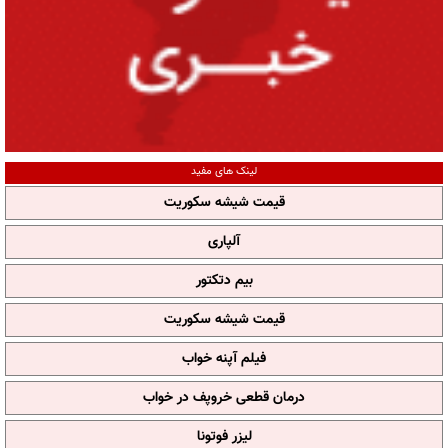
لینک های مفید
قیمت شیشه سکوریت
آلپاری
بیم دتکتور
قیمت شیشه سکوریت
فیلم آپنه خواب
درمان قطعی خروپف در خواب
لیزر فوتونا