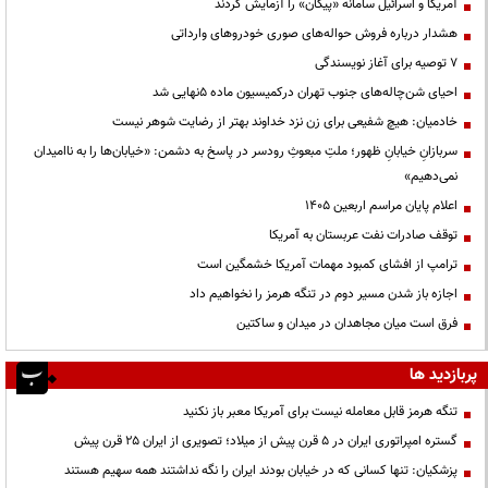
آمریکا و اسرائیل سامانه «پیکان» را آزمایش کردند
هشدار درباره فروش حواله‌های صوری خودروهای وارداتی
۷ توصیه برای آغاز نویسندگی
احیای شن‌چاله‌های جنوب تهران درکمیسیون ماده ۵نهایی شد
خادمیان: هیچ شفیعی برای زن نزد خداوند بهتر از رضایت شوهر نیست
سربازانِ خیابانِ ظهور؛ ملتِ مبعوثِ رودسر در پاسخ به دشمن: «خیابان‌ها را به ناامیدان
نمی‌دهیم»
اعلام پایان مراسم اربعین ۱۴۰۵
توقف صادرات نفت عربستان به آمریکا
ترامپ از افشای کمبود مهمات آمریکا خشمگین است
اجازه باز شدن مسیر دوم در تنگه هرمز را نخواهیم داد
فرق است میان مجاهدان در میدان و ساکتین
پربازدید ها
تنگه هرمز قابل معامله نیست برای آمریکا معبر باز نکنید
گستره امپراتوری ایران در ۵ قرن پیش از میلاد؛ تصویری از ایران ۲۵ قرن پیش
پزشکیان: تنها کسانی که در خیابان بودند ایران را نگه نداشتند همه سهیم هستند