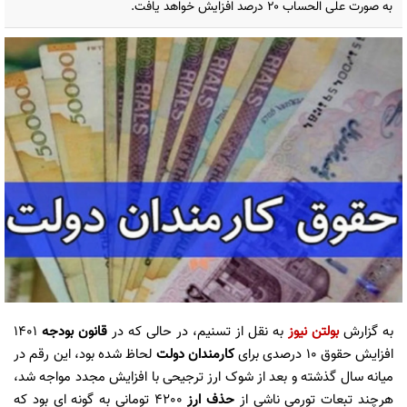
به صورت علی الحساب ۲۰ درصد افزایش خواهد یافت.
به گزارش
بولتن نیوز
به نقل از تسنیم، در حالی که در
قانون بودجه
1401
افزایش حقوق 10 درصدی برای
کارمندان
دولت
لحاظ شده بود، این رقم در
میانه سال گذشته و بعد از شوک ارز ترجیحی با افزایش مجدد مواجه شد،
هرچند تبعات تورمی ناشی از
حذف ارز
4200 تومانی به گونه ای بود که