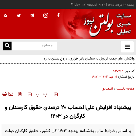
جمعه ۱۶ مرداد ۱۴۰۵
|
Friday , 07 August 2026
از
و
ته
واکنش امام جمعه اردبیل به سخنان باقر خرازی: دروغ بستن به رهبری قطعاً جرم بسیار بزرگی
ن
است
نو
کد خبر:
۸۳۰۷۱۸
تاریخ انتشار:
۰۱ مهر ۱۴۰۲ - ۱۹:۲۱
صفحه نخست
»
اقتصادی
‍‍‍ پ
پ
پیشنهاد افزایش علی‌الحساب ۲۰ درصدی حقوق کارمندان و
کارگران در ۱۴۰۳
بر اساس ضوابط مالی بخشنامه بودجه ۱۴۰۳ کل کشور، حقوق کارکنان دولت