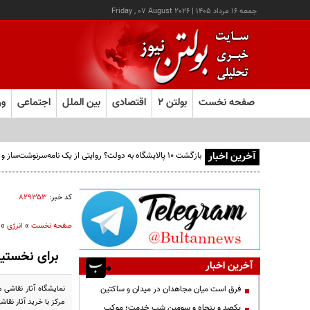
جمعه ۱۶ مرداد ۱۴۰۵
|
Friday , 07 August 2026
صفحه نخست
بولتن ۲
اقتصادی
بین الملل
اجتماعی
ور
آخرین اخبار
بازگشت ۱۰ پالایشگاه به دولت؟ روایتی از یک نامه‌سرنوشت‌ساز و ۶ میلیارد بشکه نفتِ بدون‌حساب
کد خبر:
۸۲۹۳۵۳
صفحه نخست
»
انرژی
»
برای نخستین
آخرین اخبار
نمایشگاه آثار نقاشی
فرق است میان مجاهدان در میدان و ساکتین
مرکز با خرید آثار نقا
یکصد و پنجاه و سومین شب خدمت؛ موکب