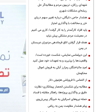
شهدای رزکان، تریبون مردم و مطالبه‌گر حل
ریشه‌ای مشکلات شهری
هشدار حاجی دلیگانی درباره تغییر سهم دریای
خزر و مخالفت با واگذاری امتیاز
باید افراد کارآمدتر را به کار گرفت/ کاری می کنیم
در معیشت مردم مشکلی پیش نیاید
هدف قرار گرفتن اتاق‌ فرماندهی مزدوران عربستان
در یمن
این دیپلماسی نمایشی، شکست خورده است/
واقعیت‌ها را بپذیرید و به تعهدات خود عمل کنید
امید مالباختگان رمزارز آبکی به فروش اموال
محکومان
از التماس تا فروپاشی هژمونی دلار
مطالبه برای شکستن انحصار پیمانکاری؛ نظارت
دقیق بر واگذاری پروژه‌ها، راهکار مقابله با فساد
حمله نیروهای اسرائیلی به خبرنگار پرس‌تی‌وی
پیام هشدار مقاومت یمن به ریاض