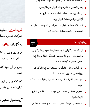
تصادف ۱۲ خودرو در محور یاسوج ـ اصفهان
رکوردشکنی دختر دونده ایران در بلاروس
پزشکیان: مشروطه نقطه عطف بیداری و
آزادی‌خواهی ملت ایران بود
آیت‌الله جوادی آملی: با هرکس که وحدت ملی و
گروه انرژی
: نمای
اسلامی را بشکند، باید مقابله کرد
شرکت ضمن حمایت م
پربازدید ها
به گزارش
بولتن نی
از رانت‌ شرکتهای خودروساز و تاسیس شرکتهای
تراستی در اروپا تا تسخیر دستگاه نظارتی با چه
رسانی به این توان
هدفی صورت گرفته است
پس از آن بود که 
چرا قالب وافل جایگزین سقف تیرچه بلوک در
شد.
پروژه‌های مدرن شده است؟
جزئیات مذاکرات ایران و عمان برای بازگشایی تنگه
شرکت پلیمر آریاس
هرمز
توان‌خواهان به ای
تخم‌مرغ‌هایی که در مرز پوسیدند تا اقتدار اداری
اثبات شود
آریاساسول سفیر تو
تشخیص روان‌شناختی ترامپ: «او تجسم خالص