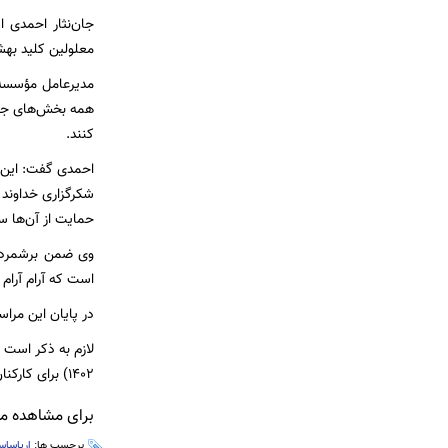
معلولین کلید بهشت در 2 مرکز این نخستین‌بار است که چنین اتفاقی روی داده است 
مدیرعامل مؤسسه ک
همه بخش‌های جامعه
کنند.
احمدی گفت: این ک
شکرگزاری خداوند 
حمایت از آن‌ها 
وی ضمن برشمردن
است که آرام آرام 
در پایان این مرا
1402) برای کارکنان شرکت پلیمر آریاساسول برقرار است که گزارش کامل مبالغ حمایتی اطلاع رسانی می‌شود.
برای مشاهده مطا
برچسب ها:
اریاساس