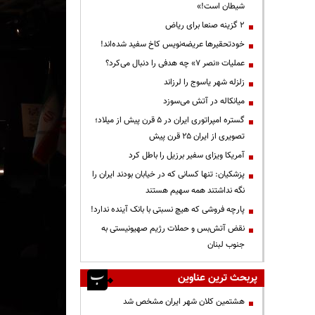
شیطان است!»
۲ گزینه صنعا برای ریاض
خودتحقیرها عریضه‌نویس کاخ سفید شده‌اند!
عملیات «نصر ۷» چه هدفی را دنبال می‌کرد؟
زلزله شهر یاسوج را لرزاند
میانکاله در آتش می‌سوزد
گستره امپراتوری ایران در ۵ قرن پیش از میلاد؛
تصویری از ایران ۲۵ قرن پیش
آمریکا ویزای سفیر برزیل را باطل کرد
پزشکیان: تنها کسانی که در خیابان بودند ایران را
نگه نداشتند همه سهیم هستند
پارچه فروشی که هیچ نسبتی با بانک آینده ندارد!
نقض آتش‌بس و حملات رژیم صهیونیستی به
جنوب لبنان
پربحث ترین عناوین
هشتمین کلان شهر ایران مشخص شد