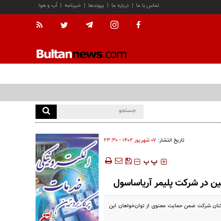
تماس با ما
|
درباره ما
|
پیوندها
|
خبرنامه
|
آب و هوا
تاریخ انتشار:
۰۷ شهريور ۱۴۰۲ - ۲۳:۳۰
‍‍‍ پ
پ
ن در شرکت پلیمر آریاساسول
رکنان شرکت ضمن حمایت معنوی از توان‌خواهان این