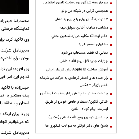
سوابق بیمه شدگان روی سایت تامین اجتماعی
همجنس گرایی در شبکه من و تو
13 توصیه آسان برای رفع بوی بد دهان
محمدرضا حیدرزاد
مشاهده سامانه آنلاين سوابق بیمه
نمایشگاه فرصتی ب
حكم آيت‌الله مكارم درباره شاهين نجفي
وی تأکید کرد: برا
سایتهای همسریابی!
مدیرعامل شرکت پل
دعايي كه قطعا مستجاب مي‌شود
بودن برای اقدام‌
جزئیات جدید قتل روح الله داداشی
وی افزود: این توا
آموزش ساخت Apple ID برای کاربران ایرانی
تداوم این امر خیر
راز خنده های اصغر فرهادی به حرکت بی شرمانه
خانم بازیگر + عکس
حیدرزاده با تأکید
پرداخت ۱۰۰ درصد پاداش پایان خدمت فرهنگیان
بنده مفتخر به نم
خلافی آنلاین/استعلام خلافی خودرو از طریق
استان و منطقه با
اینترنت، پیام کوتاه ، تلفن
وی با بیان اینکه 
جسدغرق درخون روح الله داداشی (عکس)
که می‌توانیم انج
پاسخ های دکتر توکلی به سوالات کنکوری ها
مدیرعامل شرکت پل