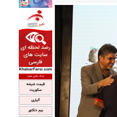
لینک های مفید
قیمت شیشه
سکوریت
آلپاری
بیم دتکتور