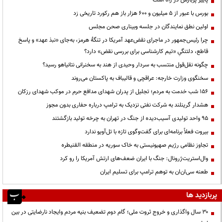
بورس با عبور از ۵ میلیون و ۶۰۰ هزار باز هم رکورد تاریخی زد
اولین نطق نمایندگان در جلسه وبیناری صحن مجلس
چرا رئیس‌جمهور در ماجرای نقض‌عهد آمریکا در تنگهٔ هرمز، به‌جای «نبذ عهد» و پاسخ
قاطع، دلتنگیِ «تیم کارشناسی برای بررسی نقض» دارد؟
چگونه نقل‌قول منتسب به سردار وحیدی از هند به سخنرانی نتانیاهو رسید؟
سخنگوی وزارت خارجه: عراقچی و قالیباف به پاکستان می‌روند
۱۵۶ شب خدمت به مردم؛ تجلیل از پدران شهدای مدافع حرم در موکب شهدای رزکان
هشدار گرینلند به شرکت نفتی نزدیک به ترامپ درباره حفاری بدون مجوز
95 واحد تولیدی آسیب‌دیده از جنگ در تهران به چرخه تولید بازگشتند
بیروت فعلاً برنامه‌ای برای گفت‌وگوی تازه با تل‌آویو ندارد
تجاوز نظامی رژیم صهیونیستی به خاک سوریه در منطقه القنیطره
وال‌استریت‌ژرونال: جنگ با ایران ضعف‌های ارتش آمریکا را رو کرد
طعنه سی‌ان‌ان به توهم ترامپ برای تسلیم ایران
پربازدید ها
۳۰ سال واگذاری و خروج ثروت ملی؛ گام دوم تضعیف بنیه مردم وایجاد نارضایتی در بین