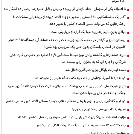
احاد مردم
با اعتراف یکی از متهمان، ابعاد تازه‌ای از پرونده ربایش و قتل حمیدرضا رجب‌زاده آشکار شد
آغاز یک سلسله‌کلیپ ۱۰ قسمتی با محور «جهاد اقتصادی»؛ از ریشه‌یابی مشکلات تا
راهکارهایی که می‌تواند مسیر اقتصاد کشور را تغییر دهد
توافقِ بدونِ تاییدِ رهبری؛ تنها یک قراردادِ بی‌ارزش است
ریمـدان؛ مرزی گرفتار در صف، کمبود زیرساخت و ضعف هماهنگی دستگاه‌ها / ۳ هزار
کامیون در انتظار، رانندگان بدون حتی یک سرویس بهداشتی!
تایید هشدارهای گذشته بولتن نیوز توسط سخنگوی قوه قضائیه در خصوص کارت های
بارزگانی و اجاره ای که به بحران ارزی رسیده اند
بسته اینترنت رایگان برای خبرنگاران فعال شد
ذوالقدر: تا آمریکا رفتارش را تصحیح نکند، تنگه هرمز باز نخواهد شد
تاراج هویت ملی در بازار بی‌صاحب پوشاک؛ مسئولان نظارت کجا خوابیده‌اند؟ / زیر سایه
جنگ، جامعه در حال بی‌حیا شدن است
دیدار و گفتگوی رئیس‌جمهور با رهبر معظم انقلاب درباره مسائل اقتصادی و نظامی کشور
غریبه به دادمون نمی‌رسه؛ ایرانی بخریم!
وزارت اطلاعات: خبرنگاران نقش بارزی در ناکامی سربازان رسانه‌ای دشمن داشتند
یک کشته و ۱۲ مسموم به دنبال مصرف مشروبات الکلی در نیشابور
مقاومت یمن؛ دو خیز اساسی