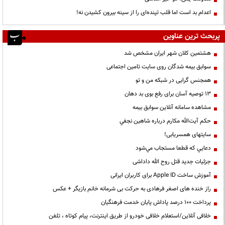
اعدام بد است اما قلب تپنده‌ای را از سینه بیرون کشیدن نه!
پربحث ترین عناوین
هشتمین کلان شهر ایران مشخص شد
سوابق بیمه شدگان روی سایت تامین اجتماعی
همجنس گرایی در شبکه من و تو
13 توصیه آسان برای رفع بوی بد دهان
مشاهده سامانه آنلاين سوابق بیمه
حكم آيت‌الله مكارم درباره شاهين نجفي
سایتهای همسریابی!
دعايي كه قطعا مستجاب مي‌شود
جزئیات جدید قتل روح الله داداشی
آموزش ساخت Apple ID برای کاربران ایرانی
راز خنده های اصغر فرهادی به حرکت بی شرمانه خانم بازیگر + عکس
پرداخت ۱۰۰ درصد پاداش پایان خدمت فرهنگیان
خلافی آنلاین/استعلام خلافی خودرو از طریق اینترنت، پیام کوتاه ، تلفن