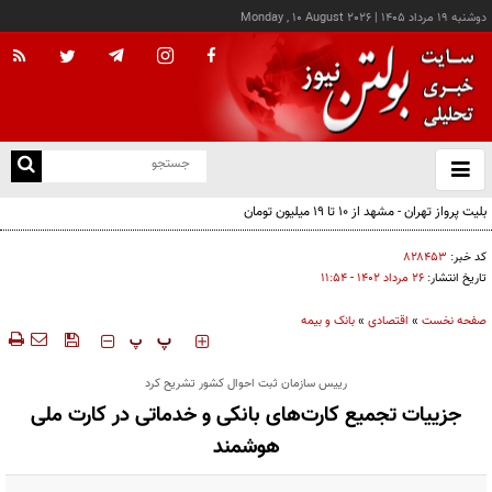
دوشنبه ۱۹ مرداد ۱۴۰۵
|
Monday , 10 August 2026
از
و
ته
بلیت پرواز تهران - مشهد از ۱۰ تا ۱۹ میلیون تومان
ن
نو
کد خبر:
۸۲۸۴۵۳
تاریخ انتشار:
۲۶ مرداد ۱۴۰۲ - ۱۱:۵۴
صفحه نخست
»
اقتصادی
»
بانک و بیمه
‍‍‍ پ
پ
رییس سازمان ثبت احوال کشور تشریح کرد
جزییات تجمیع کارت‌های بانکی و خدماتی در کارت ملی
هوشمند