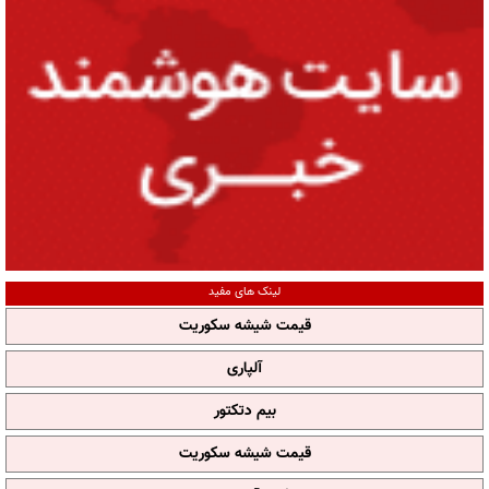
لینک های مفید
قیمت شیشه سکوریت
آلپاری
بیم دتکتور
قیمت شیشه سکوریت