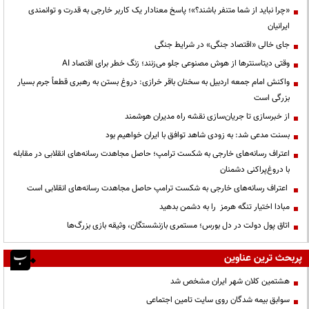
«چرا نباید از شما متنفر باشند؟»؛ پاسخ معنادار یک کاربر خارجی به قدرت و توانمندی
ایرانیان
جای خالی «اقتصاد جنگی» در شرایط جنگی
وقتی دیتاسنترها از هوش مصنوعی جلو می‌زنند؛ زنگ خطر برای اقتصاد AI
واکنش امام جمعه اردبیل به سخنان باقر خرازی: دروغ بستن به رهبری قطعاً جرم بسیار
بزرگی است
از خبرسازی تا جریان‌سازی نقشه راه مدیران هوشمند
بسنت مدعی شد: به زودی شاهد توافق با ایران خواهیم بود
اعتراف رسانه‌های خارجی به شکست ترامپ؛ حاصل مجاهدت رسانه‌های انقلابی در مقابله
با دروغ‌پراکنی دشمنان
اعتراف رسانه‌های خارجی به شکست ترامپ حاصل مجاهدت رسانه‌های انقلابی است
مبادا اختیار تنگه هرمز را به دشمن بدهید
اتاق پول دولت در دل بورس؛ مستمری بازنشستگان، وثیقه بازی بزرگ‌ها
پربحث ترین عناوین
هشتمین کلان شهر ایران مشخص شد
سوابق بیمه شدگان روی سایت تامین اجتماعی