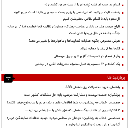
اعدام بد است اما قلب تپنده‌ای را از سینه بیرون کشیدن نه!
به همه ثابت می‌شود که دیپلماسی با رژیم پست سعودی بی‌فایده است| برای تنبیه
آل‌سعود باید با اقدام نظامی تحقیرشان کنیم
تاراج هویت ملی در بازار بی‌صاحب پوشاک؛ مسئولان نظارت کجا خوابیده‌اند؟ / زیر سایه
جنگ، جامعه در حال بی‌حیا شدن است
هوش مصنوعی چگونه عملیات فضاپیماها و ماهواره‌ها را تغییر می‌دهد؟
انفجارها کی‌یف را دوباره لرزاند
وقوع انفجار در تاسیسات گازی شهر جبیل عربستان
یک کشته و ۱۲ مسموم به دنبال مصرف مشروبات الکلی در نیشابور
پربازدید ها
راهنمای خرید محصولات برق صنعتی ABB
پزشکیان: خدمت بی‌منت و مشارکت مردمی، پایه حل مشکلات کشور است
صمصامی خطاب به پزشکیان: به شما اطلاعات غلط دادند؛ مردم را ساده‌لوح فرض نکنید!
3 اشتباه رایج در انتخاب رنگ صنعتی که هزینه‌اش را سال‌ها می‌پردازید...
صمصامی خطاب به پزشکیان: خودتان در مجلس بودید؛ دیدید انتقادات نمایندگان درباره
گران‌سازی ارز بود، نه واگذاری ایران‌خودرو