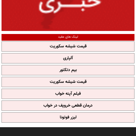
لینک های مفید
قیمت شیشه سکوریت
آلپاری
بیم دتکتور
قیمت شیشه سکوریت
فیلم آپنه خواب
درمان قطعی خروپف در خواب
لیزر فوتونا