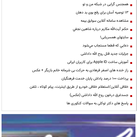
همجنس گرایی در شبکه من و تو
13 توصیه آسان برای رفع بوی بد دهان
مشاهده سامانه آنلاين سوابق بیمه
حكم آيت‌الله مكارم درباره شاهين نجفي
سایتهای همسریابی!
دعايي كه قطعا مستجاب مي‌شود
جزئیات جدید قتل روح الله داداشی
آموزش ساخت Apple ID برای کاربران ایرانی
راز خنده های اصغر فرهادی به حرکت بی شرمانه خانم بازیگر + عکس
پرداخت ۱۰۰ درصد پاداش پایان خدمت فرهنگیان
خلافی آنلاین/استعلام خلافی خودرو از طریق اینترنت، پیام کوتاه ، تلفن
جسدغرق درخون روح الله داداشی (عکس)
پاسخ های دکتر توکلی به سوالات کنکوری ها