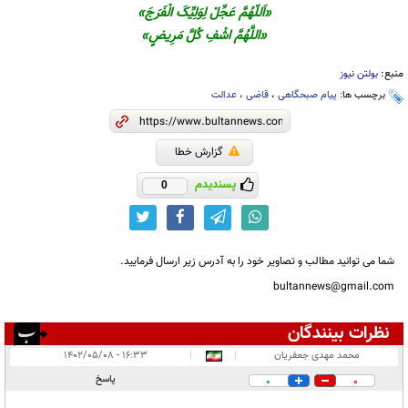
«اَللّهُمَّ عَجِّلْ لِوَلِيِّکَ الْفَرَجَ»
«اللَّهُمَّ اشْفِ کُلَّ مَرِیضٍ»
منبع:
بولتن نیوز
برچسب ها:
پیام صبحگاهی
،
قاضی
،
عدالت
گزارش خطا
پسندیدم
0
شما می توانید مطالب و تصاویر خود را به آدرس زیر ارسال فرمایید.
bultannews@gmail.com
نظرات بینندگان
انتشار یافته:
۳
محمد مهدی جعفریان
|
|
۱۶:۳۳ - ۱۴۰۲/۰۵/۰۸
در انتظار بررسی:
پاسخ
0
0
غیر قابل انتشار: