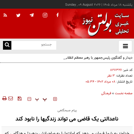
يکشنبه ۱۸ مرداد ۱۴۰۵
|
Sunday , 09 August 2026
از
و
ته
دیدار و گفتگوی رئیس‌جمهور با رهبر معظم انقلاب درباره مسائل اقتصادی و نظامی کشور
ن
نو
کد خبر:
۸۲۷۳۲۶
تعداد نظرات:
۳ نظر
تاریخ انتشار:
۰۸ مرداد ۱۴۰۲ - ۰۵:۳۴
صفحه نخست
»
فرهنگی
‍‍‍ پ
پ
پیام صبحگاهی
ناعدالتی یک قاضی می تواند زندگیها را نابود کند
خداوند به شما فرمان می‌دهد که امانتها را به صاحبانش بدهید! و هنگامی که