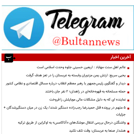
آخرین اخبار
عالم اهل سنت مهاباد : اربعین حسینی جلوه وحدت اسلامی است
یحیی سریع: ارتش یمن مزدوران وابسته به عربستان را در تعز هدف گرفت
دیدار و گفتگوی رئیس‌جمهور با رهبر معظم انقلاب درباره مسائل اقتصادی و نظامی کشور
حمله مسلحانه به قهوه‌خانه‌ای در زاهدان؛ ۲ نفر جان باختند
نماینده ای که به دلیل مشکلات مالی موبایلش را فروخت
۵ متهم در پرونده قتل حمیدرضا رجب‌زاده دستگیر شدند/ یک زن در میان دستگیرشدگان +
جزئیات
واشنگتن درحال بررسی انتقال موشک‌های «آتاکامس» به اوکراین از طریق ترکیه
هشدار صنعا به عربستان: وقت تلف نکنید