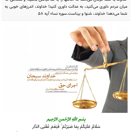
میان مردم داوری می‌کنید، به عدالت داوری کنید! خداوند، اندرزهای خوبی به
شما می‌دهد! خداوند، شنوا و بیناست.سوره نساء آیه ۵۸
بِسْمِ اللهِ الرَّحْمنِ الرَّحِیم
سَلَامٌ عَلَيْكُمْ بِمَا صَبَرْتُمْ ۚ فَنِعْمَ عُقْبَى الدَّار