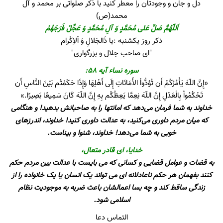
دل و جان و وجودتان را معطر کنید با ذکر صلواتی بر محمد و آل
محمد(ص)
اَللّهُمَّ صَلِّ عَلی مُحَمَّدٍ وَ آلِ مُحَمَّدٍ وَ عَجِّلْ فَرَجَهُمْ
ذکر روز یکشنبه :یا ذَالجَلالِ وَ اْلاِکْرام
"ای صاحب جلال و بزرگواری"
سوره نساء آیه ۵۸:
«إِنَّ اللّهَ یَأْمُرُکُمْ أَن تُؤدُّواْ الأَمَانَاتِ إِلَى أَهْلِهَا وَإِذَا حَکَمْتُم بَیْنَ النَّاسِ أَن
تَحْکُمُواْ بِالْعَدْلِ إِنَّ اللّهَ نِعِمَّا یَعِظُکُم بِهِ إِنَّ اللّهَ کَانَ سَمِیعًا بَصِیرًا.»
خداوند به شما فرمان می‌دهد که امانتها را به صاحبانش بدهید! و هنگامی
که میان مردم داوری می‌کنید، به عدالت داوری کنید! خداوند، اندرزهای
خوبی به شما می‌دهد! خداوند، شنوا و بیناست.
خدایا، ای قادر متعال،
به قضات و عوامل قضایی و کسانی که می بایست با عدالت بین مردم حکم
کنند بفهمان هر حکم ناعادلانه ای می تواند یک انسان یا یک خانواده را از
زندگی ساقط کند و چه بسا اعمالشان باعث ضربه به موجودیت نظام
اسلامی شود.
التماس دعا