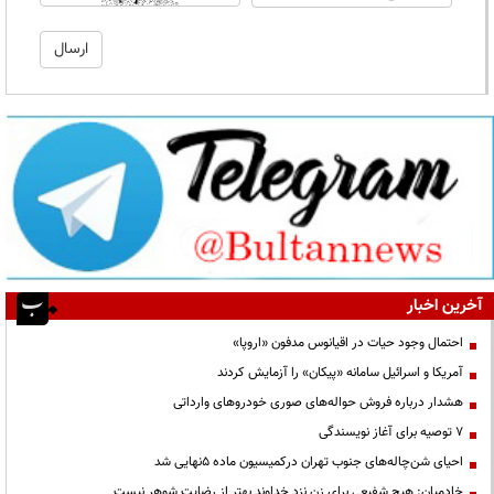
آخرین اخبار
احتمال وجود حیات در اقیانوس مدفون «اروپا»
آمریکا و اسرائیل سامانه «پیکان» را آزمایش کردند
هشدار درباره فروش حواله‌های صوری خودروهای وارداتی
۷ توصیه برای آغاز نویسندگی
احیای شن‌چاله‌های جنوب تهران درکمیسیون ماده ۵نهایی شد
خادمیان: هیچ شفیعی برای زن نزد خداوند بهتر از رضایت شوهر نیست