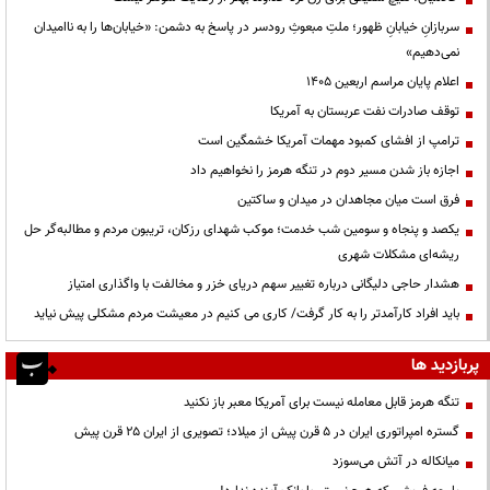
سربازانِ خیابانِ ظهور؛ ملتِ مبعوثِ رودسر در پاسخ به دشمن: «خیابان‌ها را به ناامیدان
نمی‌دهیم»
اعلام پایان مراسم اربعین ۱۴۰۵
توقف صادرات نفت عربستان به آمریکا
ترامپ از افشای کمبود مهمات آمریکا خشمگین است
اجازه باز شدن مسیر دوم در تنگه هرمز را نخواهیم داد
فرق است میان مجاهدان در میدان و ساکتین
یکصد و پنجاه و سومین شب خدمت؛ موکب شهدای رزکان، تریبون مردم و مطالبه‌گر حل
ریشه‌ای مشکلات شهری
هشدار حاجی دلیگانی درباره تغییر سهم دریای خزر و مخالفت با واگذاری امتیاز
باید افراد کارآمدتر را به کار گرفت/ کاری می کنیم در معیشت مردم مشکلی پیش نیاید
پربازدید ها
تنگه هرمز قابل معامله نیست برای آمریکا معبر باز نکنید
گستره امپراتوری ایران در ۵ قرن پیش از میلاد؛ تصویری از ایران ۲۵ قرن پیش
میانکاله در آتش می‌سوزد