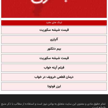
لینک های مفید
قیمت شیشه سکوریت
آلپاری
بیم دتکتور
قیمت شیشه سکوریت
فیلم آپنه خواب
درمان قطعی خروپف در خواب
لیزر فوتونا
تمام حقوق مادی و معنوی این سایت متعلق به بولتن نیوز است و استفاده از مطالب با ذکر منبع
بلامانع است.