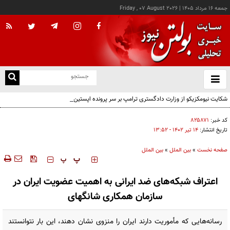
جمعه ۱۶ مرداد ۱۴۰۵
|
Friday , 07 August 2026
از
و
ته
شکایت نیومکزیکو از وزارت دادگستری ترامپ بر سر پرونده اپستین
ن
نو
کد خبر:
۸۲۵۸۷۱
تاریخ انتشار:
۱۴ تير ۱۴۰۲ - ۱۳:۵۲
صفحه نخست
»
بین الملل
»
بین الملل
‍‍‍ پ
پ
اعتراف شبکه‌های ضد ایرانی به اهمیت عضویت ایران در
سازمان همکاری شانگهای
رسانه‌هایی که مأموریت دارند ایران را منزوی نشان دهند، این بار نتوانستند