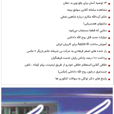
13 توصیه آسان برای رفع بوی بد دهان
مشاهده سامانه آنلاين سوابق بیمه
حكم آيت‌الله مكارم درباره شاهين نجفي
سایتهای همسریابی!
دعايي كه قطعا مستجاب مي‌شود
جزئیات جدید قتل روح الله داداشی
آموزش ساخت Apple ID برای کاربران ایرانی
راز خنده های اصغر فرهادی به حرکت بی شرمانه خانم بازیگر + عکس
پرداخت ۱۰۰ درصد پاداش پایان خدمت فرهنگیان
خلافی آنلاین/استعلام خلافی خودرو از طریق اینترنت، پیام کوتاه ، تلفن
جسدغرق درخون روح الله داداشی (عکس)
پاسخ های دکتر توکلی به سوالات کنکوری ها