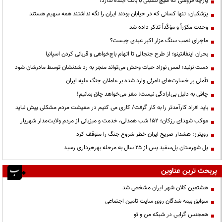
پارچه فروشی که هیچ نسبتی با بانک آینده ندارد!
پزشکیان: تنها کسانی که در خیابان بودند ایران را نگه نداشتند همه سهیم هستند
وحدت مکرّراً و مؤکّداً تذکر داده شد
ماجرای نصب سنگ مزار اکبر عبدی چیست؟
بحران اینفانتینو؛ از طرح جنجالی تا اتهام باج‌خواهی و قربانی کردن اسپانیا
دست نزنید؛ لمس نوزاد حیات وحش می‌تواند منجر به رد شدنشان توسط مادرشان شود
تأملی بر خسارت‌های نامرئی وارد شده بر عاملان جنگ علیه ایران
چاقی به دلیل بی‌ارادگی نیست؛ مغز می‌خواهد چاق بمانیم!
باید افراد کارآمدتر را به کار گرفت/ کاری می کنیم در معیشت مردم مشکلی پیش نیاید
موکب شهدای رزکان؛ ۱۵۲ شب همدلی، خدمت و میزبانی از مردم ولایت‌مدار شهریار
رویترز: هشدار صریح ایران خطر شروع جنگ را متوقف کرد
پل شهرستان پل‌سفید پس از ۲۵ سال به مرحله بهره‌برداری رسید
پربحث ترین عناوین
هشتمین کلان شهر ایران مشخص شد
سوابق بیمه شدگان روی سایت تامین اجتماعی
همجنس گرایی در شبکه من و تو