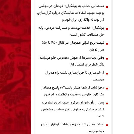
صمصامی خطاب به پزشکیان: خودتان در مجلس
بودید؛ دیدید انتقادات نمایندگان درباره گران‌سازی
ارز بود، نه واگذاری ایران‌خودرو
پزشکیان: خدمت بی‌منت و مشارکت مردمی، پایه
حل مشکلات کشور است
قیمت‌ برنج ایرانی همچنان در کانال ۴۵۰ تا ۵۵۰
هزار تومان
وقتی دیتاسنترها از هوش مصنوعی جلو می‌زنند؛
زنگ خطر برای اقتصاد AI
از خبرسازی تا جریان‌سازی نقشه راه مدیران
هوشمند
«چرا نباید از شما متنفر باشند؟»؛ پاسخ معنادار
یک کاربر خارجی به قدرت و توانمندی ایرانیان
پس از رأی شورای مرکزی جبهه ایران اسلامی؛
اعضای حقیقی و حقوقی دفتر سیاسی مشخص
شدند
بسنت مدعی شد: به زودی شاهد توافق با ایران
خواهیم بود