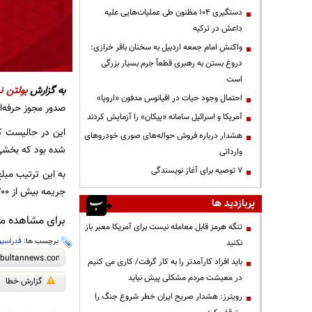
دستگیری ۱۰۴ مظنون طی عملیات‌هایی علیه
داعش در ترکیه
واکنش امام جمعه اردبیل به سخنان باقر خرازی:
دروغ بستن به رهبری قطعاً جرم بسیار بزرگی
است
به گزارش
بولتن نی
احتمال وجود حیات در اقیانوس مدفون «اروپا»
صدور مجوز حرفه‌ای در فصل گذشته (
آمریکا و اسرائیل سامانه «پیکان» را آزمایش کردند
هشدار درباره فروش حواله‌های صوری خودروهای
شده بود که بخشی 
وارداتی
۷ توصیه برای آغاز نویسندگی
جریمه بیش از ۲۰۰ هزار دلاری را به حساب کنفدراسیون فوتبال آسیا پرداخت کند.
پربازدید ها
برای مشاهده مطا
تنگه هرمز قابل معامله نیست برای آمریکا معبر باز
برچسب ها:
فدراسیو
نکنید
باید افراد کارآمدتر را به کار گرفت/ کاری می کنیم
در معیشت مردم مشکلی پیش نیاید
گزارش خطا
رویترز: هشدار صریح ایران خطر شروع جنگ را