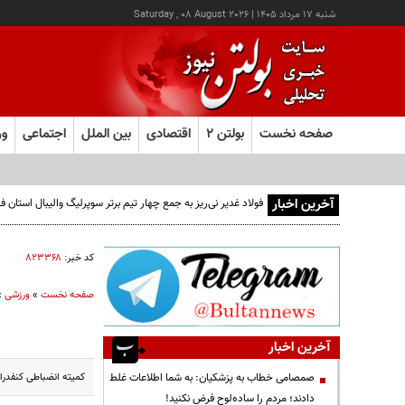
شنبه ۱۷ مرداد ۱۴۰۵
|
Saturday , 08 August 2026
صفحه نخست
بولتن ۲
اقتصادی
بین الملل
اجتماعی
ور
آخرین اخبار
فولاد غدیر نی‌ریز به جمع چهار تیم برتر سوپرلیگ والیبال استان
کد خبر:
۸۲۳۳۶۸
صفحه نخست
»
ورزشی
»
آخرین اخبار
کمیته انضباطی کنفدراسیون فوتب
صمصامی خطاب به پزشکیان: به شما اطلاعات غلط
دادند؛ مردم را ساده‌لوح فرض نکنید!