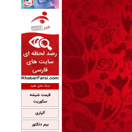
لینک های مفید
قیمت شیشه
سکوریت
آلپاری
بیم دتکتور