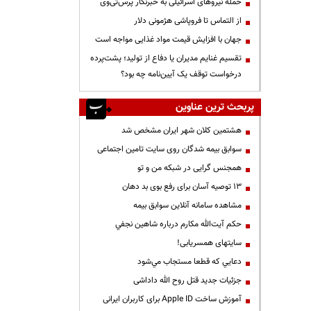
حمله نیروهای اسرائیلی به خبرنگار پرس‌تی‌وی
از التماس تا فروپاشی هژمونی دلار
جهان با افزایش قیمت مواد غذایی مواجه است
تقسیم غنایم مدیران یا دفاع از تولید؛ پشت‌پرده
درخواست توقف یک آیین‌نامه چه بود؟
پربحث ترین عناوین
هشتمین کلان شهر ایران مشخص شد
سوابق بیمه شدگان روی سایت تامین اجتماعی
همجنس گرایی در شبکه من و تو
13 توصیه آسان برای رفع بوی بد دهان
مشاهده سامانه آنلاين سوابق بیمه
حكم آيت‌الله مكارم درباره شاهين نجفي
سایتهای همسریابی!
دعايي كه قطعا مستجاب مي‌شود
جزئیات جدید قتل روح الله داداشی
آموزش ساخت Apple ID برای کاربران ایرانی