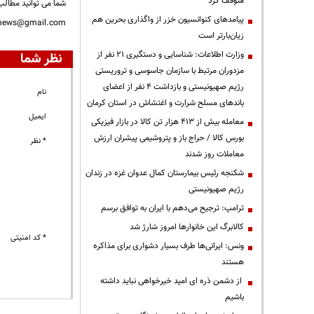
متوقف کرد
شما می توانید مطالب 
پیامدهای کنوانسیون خزر از واگذاری بحرین هم
nnews@gmail.com
زیان‌بارتر است
وزارت اطلاعات: شناسایی و دستگیری ۲۱ نفر از
نظر شما
مزدوران مرتبط با سازمان جاسوسی و تروریستی
رژیم صهیونیستی و بازداشت ۴ نفر از اعضای
نام
باندهای مسلح شرارت و اغتشاش در استان کرمان
ایمیل
معامله بیش از ۴۱۳ هزار تن کالا در بازار فیزیکی
بورس کالا / حراج باز و پتروشیمی پیشران ارزش
* نظر
معاملات روز شدند
شکنجه رئیس بیمارستان کمال عدوان غزه در زندان
رژیم صهیونیستی
ترامپ: ترجیح می‌دهم با ایران به توافق برسم
کالابرگ این خانوارها امروز شارژ شد
* کد امنیتی
ونس: ایرانی‌ها طرف بسیار دشواری برای مذاکره
هستند
از دشمن ذره ای امید خیرخواهی نباید داشته
باشیم