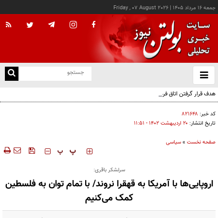
جمعه ۱۶ مرداد ۱۴۰۵
|
Friday , 07 August 2026
از
و
ته
هدف قرار گرفتن اتاق‌ فرماندهی مزدوران عربستان در یمن
ن
نو
کد خبر:
۸۲۱۶۴۸
تاریخ انتشار:
۲۰ ارديبهشت ۱۴۰۲ - ۱۱:۵۱
صفحه نخست
»
سیاسی
‍‍‍ پ
پ
سرلشکر باقری:
اروپایی‌ها با آمریکا به قهقرا نروند/ با تمام توان به فلسطین
کمک می‌کنیم