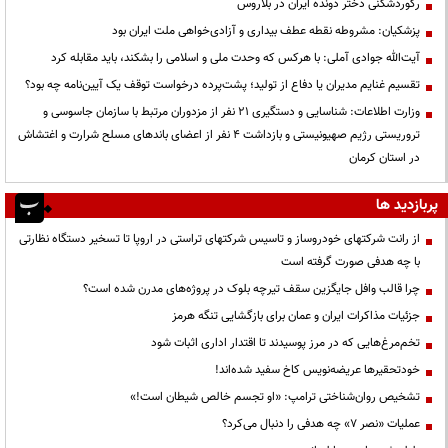
رکوردشکنی دختر دونده ایران در بلاروس
پزشکیان: مشروطه نقطه عطف بیداری و آزادی‌خواهی ملت ایران بود
آیت‌الله جوادی آملی: با هرکس که وحدت ملی و اسلامی را بشکند، باید مقابله کرد
تقسیم غنایم مدیران یا دفاع از تولید؛ پشت‌پرده درخواست توقف یک آیین‌نامه چه بود؟
وزارت اطلاعات: شناسایی و دستگیری ۲۱ نفر از مزدوران مرتبط با سازمان جاسوسی و
تروریستی رژیم صهیونیستی و بازداشت ۴ نفر از اعضای باندهای مسلح شرارت و اغتشاش
در استان کرمان
پربازدید ها
از رانت‌ شرکتهای خودروساز و تاسیس شرکتهای تراستی در اروپا تا تسخیر دستگاه نظارتی
با چه هدفی صورت گرفته است
چرا قالب وافل جایگزین سقف تیرچه بلوک در پروژه‌های مدرن شده است؟
جزئیات مذاکرات ایران و عمان برای بازگشایی تنگه هرمز
تخم‌مرغ‌هایی که در مرز پوسیدند تا اقتدار اداری اثبات شود
خودتحقیرها عریضه‌نویس کاخ سفید شده‌اند!
تشخیص روان‌شناختی ترامپ: «او تجسم خالص شیطان است!»
عملیات «نصر ۷» چه هدفی را دنبال می‌کرد؟