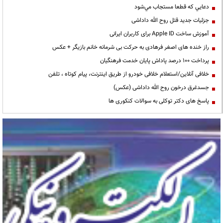
دعايي كه قطعا مستجاب مي‌شود
جزئیات جدید قتل روح الله داداشی
آموزش ساخت Apple ID برای کاربران ایرانی
راز خنده های اصغر فرهادی به حرکت بی شرمانه خانم بازیگر + عکس
پرداخت ۱۰۰ درصد پاداش پایان خدمت فرهنگیان
خلافی آنلاین/استعلام خلافی خودرو از طریق اینترنت، پیام کوتاه ، تلفن
جسدغرق درخون روح الله داداشی (عکس)
پاسخ های دکتر توکلی به سوالات کنکوری ها