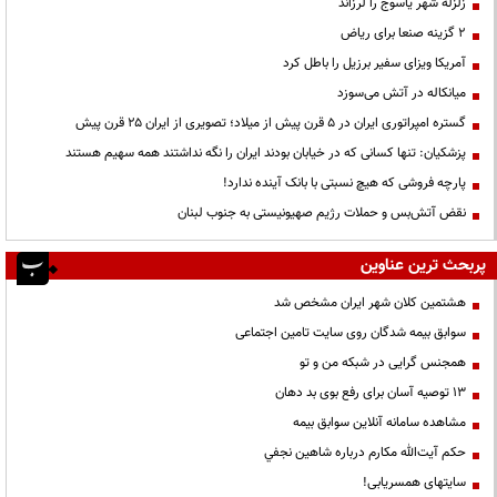
زلزله شهر یاسوج را لرزاند
۲ گزینه صنعا برای ریاض
آمریکا ویزای سفیر برزیل را باطل کرد
میانکاله در آتش می‌سوزد
گستره امپراتوری ایران در ۵ قرن پیش از میلاد؛ تصویری از ایران ۲۵ قرن پیش
پزشکیان: تنها کسانی که در خیابان بودند ایران را نگه نداشتند همه سهیم هستند
پارچه فروشی که هیچ نسبتی با بانک آینده ندارد!
نقض آتش‌بس و حملات رژیم صهیونیستی به جنوب لبنان
پربحث ترین عناوین
هشتمین کلان شهر ایران مشخص شد
سوابق بیمه شدگان روی سایت تامین اجتماعی
همجنس گرایی در شبکه من و تو
13 توصیه آسان برای رفع بوی بد دهان
مشاهده سامانه آنلاين سوابق بیمه
حكم آيت‌الله مكارم درباره شاهين نجفي
سایتهای همسریابی!