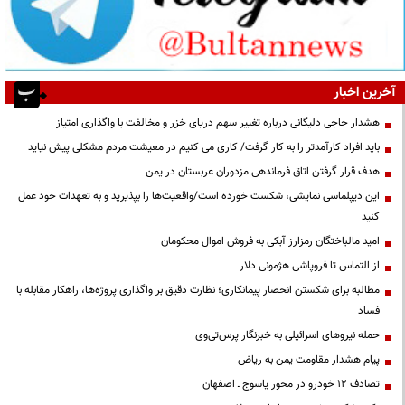
آخرین اخبار
هشدار حاجی دلیگانی درباره تغییر سهم دریای خزر و مخالفت با واگذاری امتیاز
باید افراد کارآمدتر را به کار گرفت/ کاری می کنیم در معیشت مردم مشکلی پیش نیاید
هدف قرار گرفتن اتاق‌ فرماندهی مزدوران عربستان در یمن
این دیپلماسی نمایشی، شکست خورده است/واقعیت‌ها را بپذیرید و به تعهدات خود عمل
کنید
امید مالباختگان رمزارز آبکی به فروش اموال محکومان
از التماس تا فروپاشی هژمونی دلار
مطالبه برای شکستن انحصار پیمانکاری؛ نظارت دقیق بر واگذاری پروژه‌ها، راهکار مقابله با
فساد
حمله نیروهای اسرائیلی به خبرنگار پرس‌تی‌وی
پیام هشدار مقاومت یمن به ریاض
تصادف ۱۲ خودرو در محور یاسوج ـ اصفهان