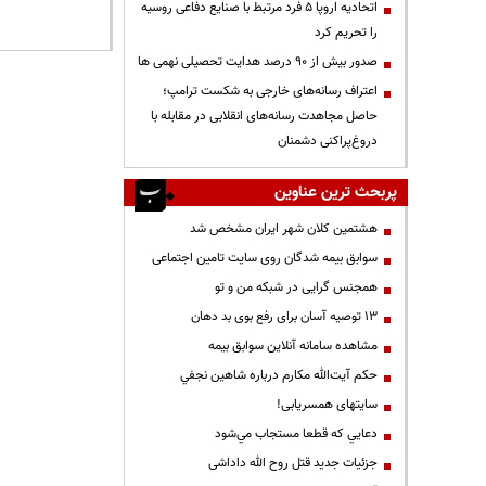
اتحادیه اروپا ۵ فرد مرتبط با صنایع دفاعی روسیه
را تحریم کرد
صدور بیش از ۹۰ درصد هدایت تحصیلی نهمی ها
اعتراف رسانه‌های خارجی به شکست ترامپ؛
حاصل مجاهدت رسانه‌های انقلابی در مقابله با
دروغ‌پراکنی دشمنان
پربحث ترین عناوین
هشتمین کلان شهر ایران مشخص شد
سوابق بیمه شدگان روی سایت تامین اجتماعی
همجنس گرایی در شبکه من و تو
13 توصیه آسان برای رفع بوی بد دهان
مشاهده سامانه آنلاين سوابق بیمه
حكم آيت‌الله مكارم درباره شاهين نجفي
سایتهای همسریابی!
دعايي كه قطعا مستجاب مي‌شود
جزئیات جدید قتل روح الله داداشی