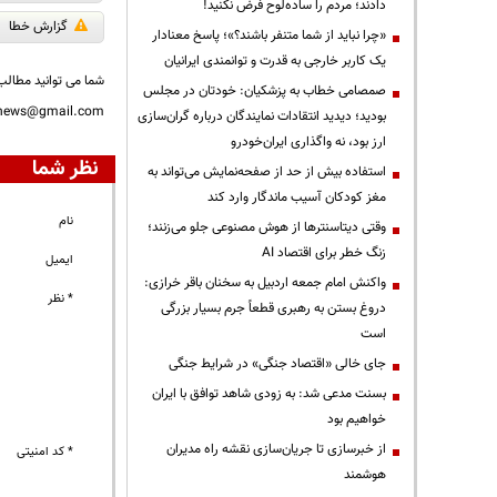
دادند؛ مردم را ساده‌لوح فرض نکنید!
گزارش خطا
«چرا نباید از شما متنفر باشند؟»؛ پاسخ معنادار
یک کاربر خارجی به قدرت و توانمندی ایرانیان
شما می توانید مطالب 
صمصامی خطاب به پزشکیان: خودتان در مجلس
nnews@gmail.com
بودید؛ دیدید انتقادات نمایندگان درباره گران‌سازی
ارز بود، نه واگذاری ایران‌خودرو
نظر شما
استفاده بیش از حد از صفحه‌نمایش می‌تواند به
مغز کودکان آسیب ماندگار وارد کند
نام
وقتی دیتاسنترها از هوش مصنوعی جلو می‌زنند؛
زنگ خطر برای اقتصاد AI
ایمیل
واکنش امام جمعه اردبیل به سخنان باقر خرازی:
* نظر
دروغ بستن به رهبری قطعاً جرم بسیار بزرگی
است
جای خالی «اقتصاد جنگی» در شرایط جنگی
بسنت مدعی شد: به زودی شاهد توافق با ایران
خواهیم بود
از خبرسازی تا جریان‌سازی نقشه راه مدیران
* کد امنیتی
هوشمند