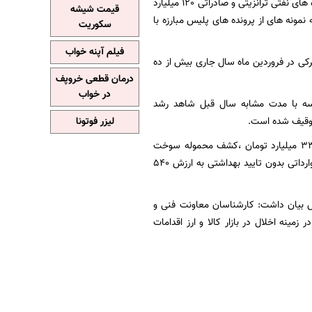
کشف شده توسط این پلیس در مقایسه با مدت مشابه سال قبل هستیم اذعان داشت: کشف فراورده های نفتی ترانزیتی و صادراتی 120 میلیارد
قیمت شیشه
چاق فرآورده های نفتی 540میلیارد تومانی از جمله نمونه های از پرونده های پلیس مبارزه با
سکوریت
فیلم آپنه خواب
کی در فروردین ماه سال جاری بیش از ده
درمان قطعی خروپف
در خواب
سه با مدت مشابه سال قبل شاهد رشد
لیزر فوتونا
پلیس امنیت اقتصادی فراجا خاطر نشان کرد: کشف محموله قاچاق روغن زیتون 111 تنی به ارزش 33 میلیارد تومان ،کشف محموله سوخت
قاچاق سه میلیون لیتری هیدروکربن سنگین به ارزش 60میلیارد تومان ، توقیف 27 هزار تن گندم وارداتی بدون تایید بهداشتی به ارزش 540
س بیان داشت: کارشناسان معاونت فنی و
که های مجازی بیش از 250 صفحه مجرمانه که در زمینه اخلال در بازار کالا و ارز اقدامات