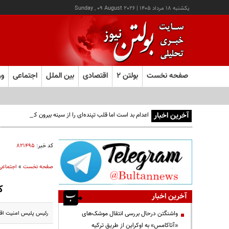
يکشنبه ۱۸ مرداد ۱۴۰۵
|
Sunday , 09 August 2026
صفحه نخست
بولتن ۲
اقتصادی
بین الملل
اجتماعی
ور
آخرین اخبار
اعدام بد است اما قلب تپنده‌ای را از سینه بیرون کشیدن نه!
کد خبر:
۸۲۱۴۹۵
صفحه نخست
»
اجتماعی
کشف 413 پر
آخرین اخبار
رئیس پلیس امنیت اقتص
واشنگتن درحال بررسی انتقال موشک‌های
«آتاکامس» به اوکراین از طریق ترکیه