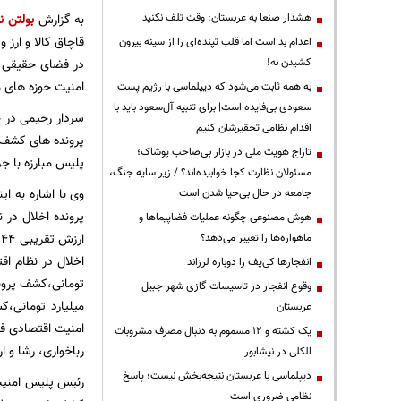
هشدار صنعا به عربستان: وقت تلف نکنید
به گزارش
بولتن نی
قاچاق کالا و ارز و
اعدام بد است اما قلب تپنده‌ای را از سینه بیرون
کشیدن نه!
در فضای حقیقی و
امنیت حوزه های م
به همه ثابت می‌شود که دیپلماسی با رژیم پست
سعودی بی‌فایده است| برای تنبیه آل‌سعود باید با
سردار رحیمی در ج
اقدام نظامی تحقیرشان کنیم
تاراج هویت ملی در بازار بی‌صاحب پوشاک؛
پلیس مبارزه با جرایم اقتصادی بیش ا
مسئولان نظارت کجا خوابیده‌اند؟ / زیر سایه جنگ،
وی با اشاره به ا
جامعه در حال بی‌حیا شدن است
هوش مصنوعی چگونه عملیات فضاپیماها و
ماهواره‌ها را تغییر می‌دهد؟
انفجارها کی‌یف را دوباره لرزاند
وقوع انفجار در تاسیسات گازی شهر جبیل
عربستان
امنیت اقتصادی فر
یک کشته و ۱۲ مسموم به دنبال مصرف مشروبات
رباخواری، رشا و ارتشا، اخلال 
الکلی در نیشابور
دیپلماسی با عربستان نتیجه‌بخش نیست؛ پاسخ
نظامی ضروری است