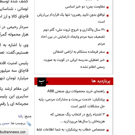
مقاومت یمن؛ دو خیز اساسی
توافقِ بدونِ تاییدِ رهبری؛ تنها یک قراردادِ بی‌ارزش
قاچاق کالا و ارز 
است
سردار رحیمی در 
۳۰ سال واگذاری و خروج ثروت ملی؛ گام دوم
هزار محموله گمر
تضعیف بنیه مردم وایجاد نارضایتی در بین احاد
مردم
وی با اشاره به
سفر فرمانده سنتکام به اراضی اشغالی
هستیم،گفت: تعداد 122 دستگاه خودرو حامل بار قاچاق در فروردین ماه امسال توسط پلیس گمرک
خبر تعطیلی مدرسه ایرانی در کویت به صورت
رسمی اعلام نشده
میلیارد تومان تن
پربازدید ها
این مقام ارشد پ
راهنمای خرید محصولات برق صنعتی ABB
پزشکیان: خدمت بی‌منت و مشارکت مردمی، پایه
مجرمانه ای را رقم
حل مشکلات کشور است
3 اشتباه رایج در انتخاب رنگ صنعتی که
منبع:
رکنا
هزینه‌اش را سال‌ها می‌پردازید...
برچسب ها:
حسن رح
صمصامی خطاب به پزشکیان: به شما اطلاعات غلط