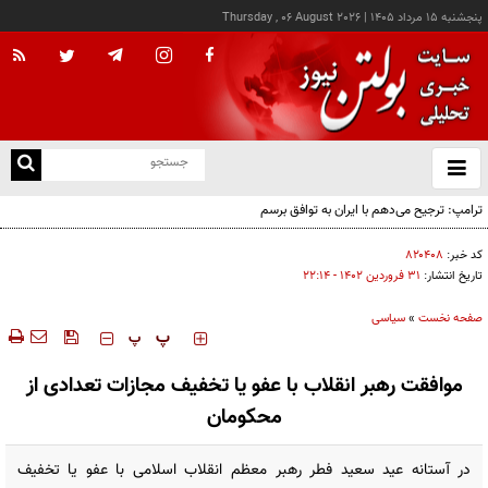
پنجشنبه ۱۵ مرداد ۱۴۰۵
|
Thursday , 06 August 2026
از
و
ته
ترامپ: ترجیح می‌دهم با ایران به توافق برسم
ن
نو
کد خبر:
۸۲۰۴۰۸
تاریخ انتشار:
۳۱ فروردين ۱۴۰۲ - ۲۲:۱۴
صفحه نخست
»
سیاسی
‍‍‍ پ
پ
موافقت رهبر انقلاب با عفو یا تخفیف مجازات تعدادی از
محکومان
در آستانه عید سعید فطر رهبر معظم انقلاب اسلامی با عفو یا تخفیف