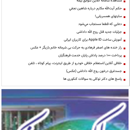
مشاهده سامانه آنلاين سوابق بیمه
حكم آيت‌الله مكارم درباره شاهين نجفي
سایتهای همسریابی!
دعايي كه قطعا مستجاب مي‌شود
جزئیات جدید قتل روح الله داداشی
آموزش ساخت Apple ID برای کاربران ایرانی
راز خنده های اصغر فرهادی به حرکت بی شرمانه خانم بازیگر + عکس
پرداخت ۱۰۰ درصد پاداش پایان خدمت فرهنگیان
خلافی آنلاین/استعلام خلافی خودرو از طریق اینترنت، پیام کوتاه ، تلفن
جسدغرق درخون روح الله داداشی (عکس)
پاسخ های دکتر توکلی به سوالات کنکوری ها