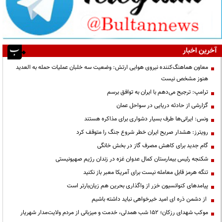
آخرین اخبار
معاون هماهنگ‌کننده نیروی هوایی ارتش: وضعیت سه خلبان عملیات حمله به العدید
هنوز مشخص نیست
ترامپ: ترجیح می‌دهم با ایران به توافق برسم
گزارشی از حادثه دریایی در سواحل عمان
ونس: ایرانی‌ها طرف بسیار دشواری برای مذاکره هستند
رویترز: هشدار صریح ایران خطر شروع جنگ را متوقف کرد
گام جدید برای کاهش مصرف گاز در بخش خانگی
شکنجه رئیس بیمارستان کمال عدوان غزه در زندان رژیم صهیونیستی
تنگه هرمز قابل معامله نیست برای آمریکا معبر باز نکنید
پیامدهای کنوانسیون خزر از واگذاری بحرین هم زیان‌بارتر است
از دشمن ذره ای امید خیرخواهی نباید داشته باشیم
موکب شهدای رزکان؛ ۱۵۲ شب همدلی، خدمت و میزبانی از مردم ولایت‌مدار شهریار