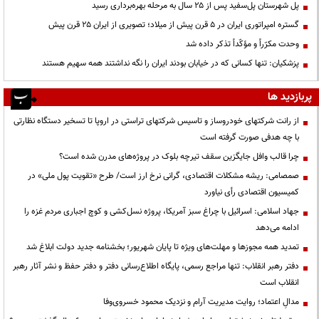
پل شهرستان پل‌سفید پس از ۲۵ سال به مرحله بهره‌برداری رسید
گستره امپراتوری ایران در ۵ قرن پیش از میلاد؛ تصویری از ایران ۲۵ قرن پیش
وحدت مکرّراً و مؤکّداً تذکر داده شد
پزشکیان: تنها کسانی که در خیابان بودند ایران را نگه نداشتند همه سهیم هستند
پربازدید ها
از رانت‌ شرکتهای خودروساز و تاسیس شرکتهای تراستی در اروپا تا تسخیر دستگاه نظارتی
با چه هدفی صورت گرفته است
چرا قالب وافل جایگزین سقف تیرچه بلوک در پروژه‌های مدرن شده است؟
صمصامی: ریشه مشکلات اقتصادی، گرانی نرخ ارز است/ طرح «تقویت پول ملی» در
کمیسیون اقتصادی رأی نیاورد
جهاد اسلامی: اسرائیل با چراغ سبز آمریکا، پروژه نسل‌کشی و کوچ اجباری مردم غزه را
ادامه می‌دهد
تمدید همه مجوزها و مهلت‌های ویژه تا پایان شهریور؛ بخشنامه جدید دولت ابلاغ شد
دفتر رهبر انقلاب: تنها مراجع رسمی، پایگاه اطلاع‌رسانی دفتر و دفتر حفظ و نشر آثار رهبر
انقلاب است
مدالِ اعتماد؛ روایت مدیریت آرام و نزدیک محمود خسروی‌وفا