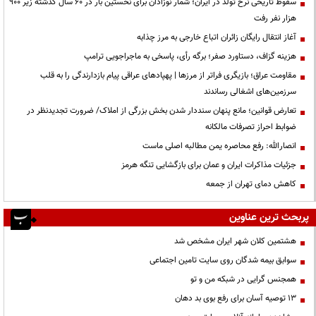
سقوط تاریخی نرخ تولد در ایران؛ شمار نوزادان برای نخستین بار در ۶۰ سال گذشته زیر ۹۰۰
هزار نفر رفت
آغاز انتقال رایگان زائران اتباع خارجی به مرز چذابه
هزینه گزاف، دستاورد صفر؛ برگه رأی، پاسخی به ماجراجویی ترامپ
مقاومت عراق؛ بازیگری فراتر از مرزها | پهپادهای عراقی پیام بازدارندگی را به قلب
سرزمین‌های اشغالی رساندند
تعارض قوانین؛ مانع پنهان سنددار شدن بخش بزرگی از املاک/ ضرورت تجدیدنظر در
ضوابط احراز تصرفات مالکانه
انصارالله: رفع محاصره یمن مطالبه اصلی ماست
جزئیات مذاکرات ایران و عمان برای بازگشایی تنگه هرمز
کاهش دمای تهران از جمعه
پربحث ترین عناوین
هشتمین کلان شهر ایران مشخص شد
سوابق بیمه شدگان روی سایت تامین اجتماعی
همجنس گرایی در شبکه من و تو
13 توصیه آسان برای رفع بوی بد دهان