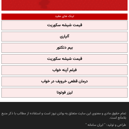
لینک های مفید
قیمت شیشه سکوریت
آلپاری
بیم دتکتور
قیمت شیشه سکوریت
فیلم آپنه خواب
درمان قطعی خروپف در خواب
لیزر فوتونا
تمام حقوق مادی و معنوی این سایت متعلق به بولتن نیوز است و استفاده از مطالب با ذکر منبع
بلامانع است.
طراحی و تولید: "
ایران سامانه
"