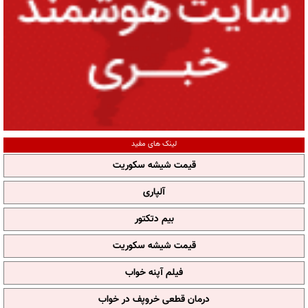
لینک های مفید
قیمت شیشه سکوریت
آلپاری
بیم دتکتور
قیمت شیشه سکوریت
فیلم آپنه خواب
درمان قطعی خروپف در خواب