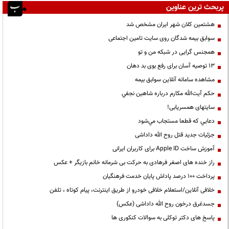
پربحث ترین عناوین
هشتمین کلان شهر ایران مشخص شد
سوابق بیمه شدگان روی سایت تامین اجتماعی
همجنس گرایی در شبکه من و تو
13 توصیه آسان برای رفع بوی بد دهان
مشاهده سامانه آنلاين سوابق بیمه
حكم آيت‌الله مكارم درباره شاهين نجفي
سایتهای همسریابی!
دعايي كه قطعا مستجاب مي‌شود
جزئیات جدید قتل روح الله داداشی
آموزش ساخت Apple ID برای کاربران ایرانی
راز خنده های اصغر فرهادی به حرکت بی شرمانه خانم بازیگر + عکس
پرداخت ۱۰۰ درصد پاداش پایان خدمت فرهنگیان
خلافی آنلاین/استعلام خلافی خودرو از طریق اینترنت، پیام کوتاه ، تلفن
جسدغرق درخون روح الله داداشی (عکس)
پاسخ های دکتر توکلی به سوالات کنکوری ها