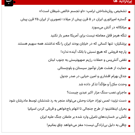
پربازدید ها
تشخیص روان‌شناختی ترامپ: «او تجسم خالص شیطان است!»
گستره امپراتوری ایران در ۵ قرن پیش از میلاد؛ تصویری از ایران ۲۵ قرن پیش
میانکاله در آتش می‌سوزد
تنگه هرمز قابل معامله نیست برای آمریکا معبر باز نکنید
پزشکیان: تنها کسانی که در خیابان بودند ایران را نگه نداشتند همه سهیم هستند
پارچه فروشی که هیچ نسبتی با بانک آینده ندارد!
نقض آتش‌بس و حملات رژیم صهیونیستی به جنوب لبنان
حمایت از هشت هزار نوآموز سیستان و بلوچستانی
جدال بهرام افشاری و امین حیایی در صدر جدول
وحدت مکرّراً و مؤکّداً تذکر داده شد
ماجرای نصب سنگ مزار اکبر عبدی چیست؟
دست نزنید؛ لمس نوزاد حیات وحش می‌تواند منجر به رد شدنشان توسط مادرشان شود
بحران اینفانتینو؛ از طرح جنجالی تا اتهام باج‌خواهی و قربانی کردن اسپانیا
تأملی بر خسارت‌های نامرئی وارد شده بر عاملان جنگ علیه ایران
چاقی به دلیل بی‌ارادگی نیست؛ مغز می‌خواهد چاق بمانیم!