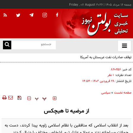
جمعه ۱۶ مرداد ۱۴۰۵
|
Friday , 07 August 2026
از
و
ته
توقف صادرات نفت عربستان به آمریکا
ن
نو
کد خبر:
۸۲۰۲۵۶
تعداد نظرات:
۱ نظر
تاریخ انتشار:
۲۸ فروردين ۱۴۰۲ - ۱۴:۵۴
صفحه نخست
»
سیاسی
‍‍‍ پ
پ
از مرضیه تا هیچکس
بعد از انقلاب اسلامی که منافقین با نظام اسلامی زاویه پیدا کردند، دست به
حملات مسلحانه زدند و عملا و علنا، ترور اشخاص مختلف را دنبال کردند.