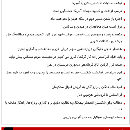
توقف صادرات نفت عربستان به آمریکا
ترامپ از افشای کمبود مهمات آمریکا خشمگین است
اجازه باز شدن مسیر دوم در تنگه هرمز را نخواهیم داد
فرق است میان مجاهدان در میدان و ساکتین
یکصد و پنجاه و سومین شب خدمت؛ موکب شهدای رزکان، تریبون مردم و مطالبه‌گر حل
ریشه‌ای مشکلات شهری
هشدار حاجی دلیگانی درباره تغییر سهم دریای خزر و مخالفت با واگذاری امتیاز
باید افراد کارآمدتر را به کار گرفت/ کاری می کنیم در معیشت مردم مشکلی پیش نیاید
هدف قرار گرفتن اتاق‌ فرماندهی مزدوران عربستان در یمن
این دیپلماسی نمایشی، شکست خورده است/واقعیت‌ها را بپذیرید و به تعهدات خود عمل
کنید
امید مالباختگان رمزارز آبکی به فروش اموال محکومان
از التماس تا فروپاشی هژمونی دلار
مطالبه برای شکستن انحصار پیمانکاری؛ نظارت دقیق بر واگذاری پروژه‌ها، راهکار مقابله با
فساد
حمله نیروهای اسرائیلی به خبرنگار پرس‌تی‌وی