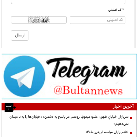
* کد امنیتی
آخرین اخبار
سربازانِ خیابانِ ظهور؛ ملتِ مبعوثِ رودسر در پاسخ به دشمن: «خیابان‌ها را به ناامیدان
نمی‌دهیم»
اعلام پایان مراسم اربعین ۱۴۰۵