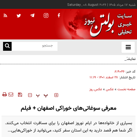
شنبه ۱۷ مرداد ۱۴۰۵
|
Saturday , 08 August 2026
از
و
ته
نمایشگاه صنایع‌دستی «از ریشه تا امروز» - کرج
ن
نو
کد خبر:
۸۱۹۰۴۶
تاریخ انتشار:
۲۸ اسفند ۱۴۰۱ - ۱۱:۱۹
صفحه نخست
»
عکس
»
عکس روز
‍‍‍ پ
پ
معرفی سوغاتی‌های خوراکی اصفهان + فیلم
بسیاری از خانواده‌ها در ایام نوروز اصفهان را برای مسافرت انتخاب می‌کنند.
اگر شما هم قصد دارید به این استان سفر کنید، می‌توانید از خوراکی‌هایی...