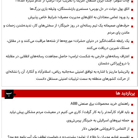
چاک شومر: جنگ ایران اشتغال آمریکا را تخریب کرد؛ ترامپ از کدام سیاره آمده؟!
اتاق پول دولت در دل بورس؛ مستمری بازنشستگان، وثیقه بازی بزرگ‌ها
رد ورود تمامی معتادان به اتاق‌های مدیریت مصرف؛ شرایط خاص پذیرش
حرف‌های صمیمانه یک تیم رسانه‌ای در روز خبرنگار؛ از سختی‌های کار، ندیده‌شدن زحمات و
ماندن پای مردم
یک رابطه شگفت‌انگیز در دنیای حشرات؛ مورچه‌ها از شته‌ها مراقبت می‌کنند و در مقابل،
عسلک شیرین دریافت می‌کنند
اعتراف رسانه‌های خارجی به شکست ترامپ؛ حاصل مجاهدت رسانه‌های انقلابی در مقابله
با دروغ‌پراکنی دشمنان
پاتریشیا مارینز با اشاره به توافق امنیتی سه‌جانبه ریاض، اسلام‌آباد و آنکارا، آن را نشانه‌ای
از حرکت کشورهای منطقه به سمت ترتیبات امنیتی مستقل دانست
پربازدید ها
راهنمای خرید محصولات برق صنعتی ABB
باید افراد کارآمدتر را به کار گرفت/ کاری می کنیم در معیشت مردم مشکلی پیش نیاید
حمله نیروهای اسرائیلی به خبرنگار پرس‌تی‌وی
از التماس تا فروپاشی هژمونی دلار
تقسیم غنایم مدیران یا دفاع از تولید؛ پشت‌پرده درخواست توقف یک آیین‌نامه چه بود؟