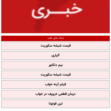
لینک های مفید
قیمت شیشه سکوریت
آلپاری
بیم دتکتور
قیمت شیشه سکوریت
فیلم آپنه خواب
درمان قطعی خروپف در خواب
لیزر فوتونا