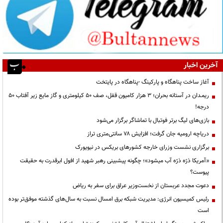
آخرین اخبار
آغاز ساخت پناهگاه و پارکینگ -پناهگاه در پایتخت
ریمـدان در آستانه بحران؛ ۳ هزار کامیون قفل، صف ۵۰ کیلومتری و گاز مایع زیر آفتاب ۵۰
درجه!
بازی‌های لیگ برتر فوتبال با تماشاگر برگزار می‌شود
دریاچه ارومیه جان گرفت؛ افزایش ۷۸ سانتی‌متری تراز
برگزاری نشست وزرای خارجه کشورهای بریکس در نیویورک
«آمریکا ذرّه ذرّه آب میشود»؛ چگونه پیشبینی رهبر شهید از افول ابرقدرت به حقیقت
پیوست؟
دعوت مجدد عربستان از نخست‌وزیر عراق برای سفر به ریاض
رئیس کمیسیون انرژی: مدیریت شبکه برق امسال نسبت به سال‌های گذشته موفق‌تر بوده
است