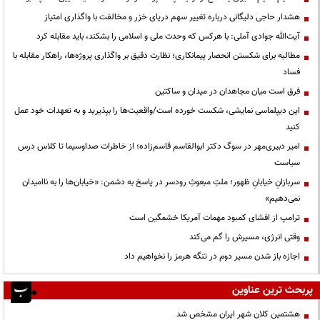
هشدار حاجی دلیگانی درباره تغییر سهم دریای خزر و مخالفت با واگذاری امتیاز
آیت‌الله جوادی آملی: با هرکس که وحدت ملی و اسلامی را بشکند، باید مقابله کرد
مطالبه برای شکستن انحصار پیمانکاری؛ نظارت دقیق بر واگذاری پروژه‌ها، راهکار مقابله با
فساد
فرق است میان مجاهدان در میدان و ساکتین
این دیپلماسی نمایشی، شکست خورده است/واقعیت‌ها را بپذیرید و به تعهدات خود عمل
کنید
امیر دبیری‌مهر در سوگ دکتر ابوالقاسم قاسم‌زاده؛ از خاطرات صداوسیما تا کلاس درس
سیاست
سربازانِ خیابانِ ظهور؛ ملتِ مبعوثِ رودسر در پاسخ به دشمن: «خیابان‌ها را به ناامیدان
نمی‌دهیم»
ترامپ از افشای کمبود مهمات آمریکا خشمگین است
وقتی انرژی، مسیرش را گم می‌کند
اجازه باز شدن مسیر دوم در تنگه هرمز را نخواهیم داد
پربحث ترین عناوین
هشتمین کلان شهر ایران مشخص شد