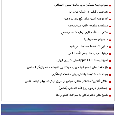
سوابق بیمه شدگان روی سایت تامین اجتماعی
همجنس گرایی در شبکه من و تو
13 توصیه آسان برای رفع بوی بد دهان
مشاهده سامانه آنلاين سوابق بیمه
حكم آيت‌الله مكارم درباره شاهين نجفي
سایتهای همسریابی!
دعايي كه قطعا مستجاب مي‌شود
جزئیات جدید قتل روح الله داداشی
آموزش ساخت Apple ID برای کاربران ایرانی
راز خنده های اصغر فرهادی به حرکت بی شرمانه خانم بازیگر + عکس
پرداخت ۱۰۰ درصد پاداش پایان خدمت فرهنگیان
خلافی آنلاین/استعلام خلافی خودرو از طریق اینترنت، پیام کوتاه ، تلفن
جسدغرق درخون روح الله داداشی (عکس)
پاسخ های دکتر توکلی به سوالات کنکوری ها