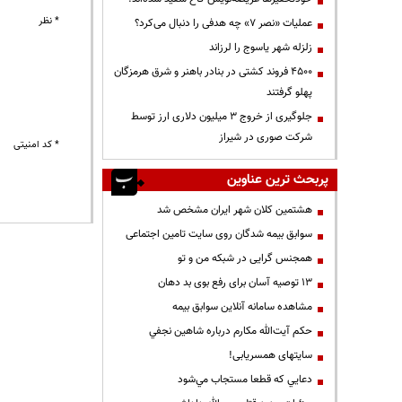
* نظر
عملیات «نصر ۷» چه هدفی را دنبال می‌کرد؟
زلزله شهر یاسوج را لرزاند
۴۵۰۰ فروند کشتی در بنادر باهنر و شرق هرمزگان
پهلو گرفتند
جلوگیری از خروج ۳ میلیون دلاری ارز توسط
شرکت صوری در شیراز
* کد امنیتی
پربحث ترین عناوین
هشتمین کلان شهر ایران مشخص شد
سوابق بیمه شدگان روی سایت تامین اجتماعی
همجنس گرایی در شبکه من و تو
13 توصیه آسان برای رفع بوی بد دهان
مشاهده سامانه آنلاين سوابق بیمه
حكم آيت‌الله مكارم درباره شاهين نجفي
سایتهای همسریابی!
دعايي كه قطعا مستجاب مي‌شود