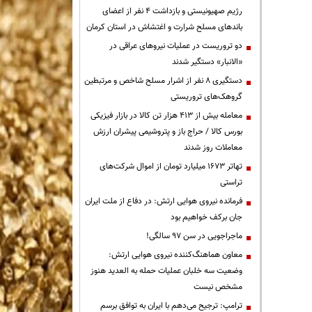
رژیم صهیونیستی و بازداشت ۴ نفر از اعضای
باندهای مسلح شرارت و اغتشاش در استان کرمان
دو تروریست در عملیات نیروهای عراقی در
«الانبار» دستگیر شدند
دستگیری ۸ نفر از اشرار مسلح شاخص و مرتبطین
گروهک‌های تروریستی
معامله بیش از ۴۱۳ هزار تن کالا در بازار فیزیکی
بورس کالا / حراج باز و پتروشیمی پیشران ارزش
معاملات روز شدند
تهاتر ۱۶۷۳ میلیارد تومان از اموال شرکت‌های
تراستی
فرمانده نیروی هوایی ارتش: در دفاع از ملت ایران
جان برکف خواهیم بود
ماجراجویی در سن ۹۷ سالگی!
معاون هماهنگ‌کننده نیروی هوایی ارتش:
وضعیت سه خلبان عملیات حمله به العدید هنوز
مشخص نیست
ترامپ: ترجیح می‌دهم با ایران به توافق برسم