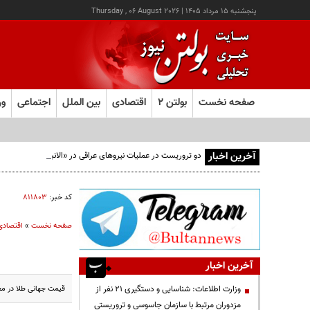
پنجشنبه ۱۵ مرداد ۱۴۰۵
|
Thursday , 06 August 2026
صفحه نخست
بولتن ۲
اقتصادی
بین الملل
اجتماعی
ور
آخرین اخبار
دو تروریست در عملیات نیروهای عراقی در «الانبار» دستگیر شدند
کد خبر:
۸۱۱۸۰۳
صفحه نخست
»
اقتصادی
آخرین اخبار
قیمت جهانی طلا در معاملات امر
وزارت اطلاعات: شناسایی و دستگیری ۲۱ نفر از
مزدوران مرتبط با سازمان جاسوسی و تروریستی