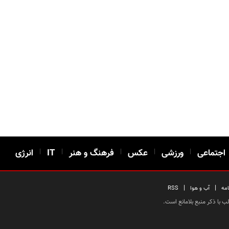
اجتماعی
|
ورزشی
|
عکس
|
فرهنگ و هنر
|
IT
|
انرژی
|
|
امه
آب و هوا
RSS
 با ذکر منبع بلامانع است.