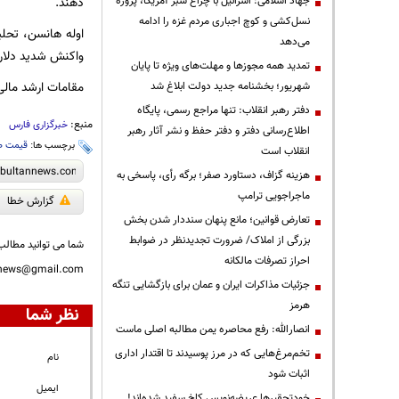
جهاد اسلامی: اسرائیل با چراغ سبز آمریکا، پروژه
دهند.
نسل‌کشی و کوچ اجباری مردم غزه را ادامه
اوله هانسن، تحل
می‌دهد
واکنش شدید دلار
تمدید همه مجوزها و مهلت‌های ویژه تا پایان
مقامات ارشد مالی
شهریور؛ بخشنامه جدید دولت ابلاغ شد
دفتر رهبر انقلاب: تنها مراجع رسمی، پایگاه
منبع:
خبرگزاری فارس
اطلاع‌رسانی دفتر و دفتر حفظ و نشر آثار رهبر
برچسب ها:
قیمت ط
انقلاب است
هزینه گزاف، دستاورد صفر؛ برگه رأی، پاسخی به
ماجراجویی ترامپ
گزارش خطا
تعارض قوانین؛ مانع پنهان سنددار شدن بخش
بزرگی از املاک/ ضرورت تجدیدنظر در ضوابط
شما می توانید مطالب 
احراز تصرفات مالکانه
nnews@gmail.com
جزئیات مذاکرات ایران و عمان برای بازگشایی تنگه
هرمز
نظر شما
انصارالله: رفع محاصره یمن مطالبه اصلی ماست
تخم‌مرغ‌هایی که در مرز پوسیدند تا اقتدار اداری
نام
اثبات شود
ایمیل
خودتحقیرها عریضه‌نویس کاخ سفید شده‌اند!