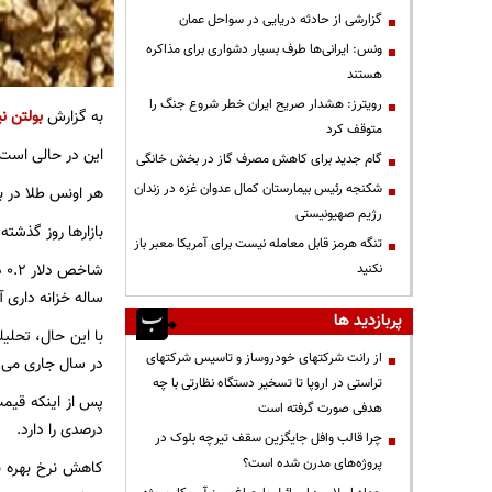
گزارشی از حادثه دریایی در سواحل عمان
ونس: ایرانی‌ها طرف بسیار دشواری برای مذاکره
هستند
رویترز: هشدار صریح ایران خطر شروع جنگ را
به گزارش
بولتن نی
متوقف کرد
این در حالی است ک
گام جدید برای کاهش مصرف گاز در بخش خانگی
شکنجه رئیس بیمارستان کمال عدوان غزه در زندان
هر اونس طلا در بازارهای جهانی با 3 دلار
رژیم صهیونیستی
بازارها روز گذشته پس از این
تنگه هرمز قابل معامله نیست برای آمریکا معبر باز
نکنید
ساله خزانه داری آ
پربازدید ها
با این حال، تحلیل
از رانت‌ شرکتهای خودروساز و تاسیس شرکتهای
در سال جاری می تواند به 
تراستی در اروپا تا تسخیر دستگاه نظارتی با چه
هدفی صورت گرفته است
درصدی را دارد.
چرا قالب وافل جایگزین سقف تیرچه بلوک در
پروژه‌های مدرن شده است؟
کاهش نرخ بهره به