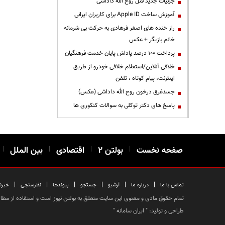
جزئیات جدید قتل روح الله داداشی
آموزش ساخت Apple ID برای کاربران ایرانی
راز خنده های اصغر فرهادی به حرکت بی شرمانه
خانم بازیگر + عکس
پرداخت ۱۰۰ درصد پاداش پایان خدمت فرهنگیان
خلافی آنلاین/استعلام خلافی خودرو از طریق
اینترنت، پیام کوتاه ، تلفن
جسدغرق درخون روح الله داداشی (عکس)
پاسخ های دکتر توکلی به سوالات کنکوری ها
صفحه نخست
|
بولتن ۲
|
اقتصادی
|
بین الملل
|
|
|
|
|
|
|
تماس با ما
درباره ما
آرشیو
جستجو
پیوندها
نظرسنجی
خبرن
تمام حقوق مادی و معنوی این سایت متعلق به بولتن نیوز است و استفاده از مطالب
طراحی و تولید: "
ایران سامانه
"