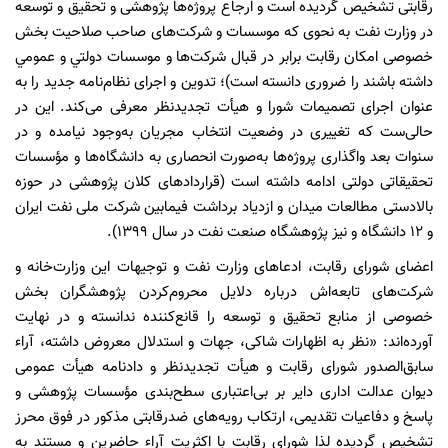
رقابتی تشخیص گردیده است و ارجاع پروژه‌ها پژوهشی و تحقيق و توسعه
در وزارت نفت به نحوی كه موسسات و شركت‌های صاحب صلاحيت بخش
خصوصی امكان رقابت برابر در قبال شركت‌ها و موسسات دولتي و عمومي
داشته باشند را ضروری دانسته است)؛ تدوین و اجرای نظام‌نامه جدید را به
عنوان اجرای تصمیمات شورا و هیأت تجدیدنظر معرفی می‌کند. این در
حالی‌ست که تغییری در وضعیت انتخاب مجریان به‌وجود نیامده و در
سنوات بعد واگذاری پروژه‌ها به‌صورت انحصاری به دانشگاه‌ها و مؤسسات
تحقیقاتی دولتی ادامه داشته است (قراردادهای کلان پژوهشی در حوزه
بالادستی مطالعات میدان و ازدیاد برداشت فیمابین شرکت ملی نفت ایران
و ۱۲ دانشگاه و نیز پژوهشگاه صنعت نفت در سال ۱۳۹۹).
اعضای شورای رقابت، ادعاهای وزارت نفت و توجیهات این وزارت‌خانه و
شرکت‌های تابعه‌اش درباره دلایل محروم‌کردن پژوهشگران بخش
خصوصی از منابع تحقیق و توسعه را قانع‌کننده ندانسته و در نهایت
آورده‌اند: «نظر به اظهارات شاکی، جهات و استدلال معروض داشته، آراء
سابق‌الصدور شورای رقابت و هیأت تجدیدنظر و دادنامه هیأت عمومی
دیوان عدالت اداری دایر بر بی‌اعتباری سطح‌بندی مؤسسات پژوهشی و
پاسخ و دفاعیات تقدیمی، ارتکاب رویه‌های ضدرقابتی مذکور در فوق محرز
تشخیص گردیده لذا شورای رقابت با اکثریت آراء حاضرین و مستند به