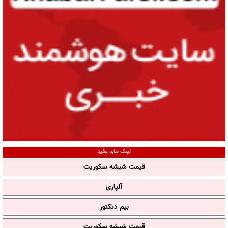
لینک های مفید
قیمت شیشه سکوریت
آلپاری
بیم دتکتور
قیمت شیشه سکوریت