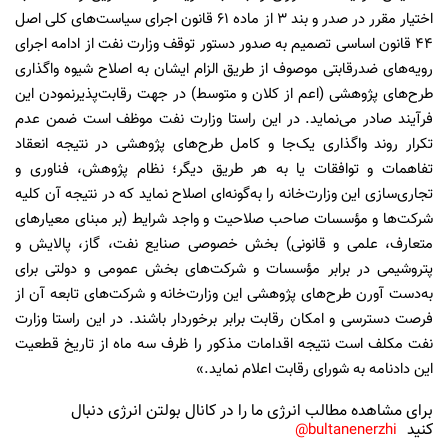
اختیار مقرر در صدر و بند ۳ از ماده ۶۱ قانون اجرای سیاست‌های کلی اصل
۴۴ قانون اساسی تصمیم به صدور دستور توقف وزارت نفت از ادامه اجرای
رویه‌های ضدرقابتی موصوف از طریق الزام ایشان به اصلاح شیوه واگذاری
طرح‌های پژوهشی (اعم از کلان و متوسط) در جهت رقابت‌پذیرنمودن این
فرآیند صادر می‌نماید. در این راستا وزارت نفت موظف است ضمن عدم
تکرار روند واگذاری یک‌جا و کامل طرح‌های پژوهشی در نتیجه انعقاد
تفاهمات و توافقات یا به هر طریق دیگر؛ نظام پژوهش، فناوری و
تجاری‌سازی این وزارت‌خانه را به‌گونه‌ای اصلاح نماید که در نتیجه آن کلیه
شرکت‌ها و مؤسسات صاحب صلاحیت و واجد شرایط (بر مبنای معیارهای
متعارف، علمی و قانونی) بخش خصوصی صنایع نفت، گاز، پالایش و
پتروشیمی در برابر مؤسسات و شرکت‌های بخش عمومی و دولتی برای
به‌دست آورن طرح‌های پژوهشی این وزارت‌خانه و شرکت‌های تابعه آن از
فرصت دسترسی و امکان رقابت برابر برخوردار باشند. در این راستا وزارت
نفت مکلف است نتیجه اقدامات مذکور را ظرف سه ماه از تاریخ قطعیت
این دادنامه به شورای رقابت اعلام نماید.»
برای مشاهده مطالب انرژی ما را در کانال بولتن انرژی دنبال
کنید
bultanenerzhi@