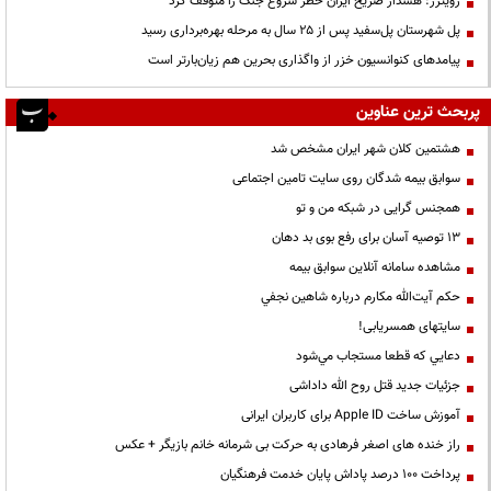
رویترز: هشدار صریح ایران خطر شروع جنگ را متوقف کرد
پل شهرستان پل‌سفید پس از ۲۵ سال به مرحله بهره‌برداری رسید
پیامدهای کنوانسیون خزر از واگذاری بحرین هم زیان‌بارتر است
پربحث ترین عناوین
هشتمین کلان شهر ایران مشخص شد
سوابق بیمه شدگان روی سایت تامین اجتماعی
همجنس گرایی در شبکه من و تو
13 توصیه آسان برای رفع بوی بد دهان
مشاهده سامانه آنلاين سوابق بیمه
حكم آيت‌الله مكارم درباره شاهين نجفي
سایتهای همسریابی!
دعايي كه قطعا مستجاب مي‌شود
جزئیات جدید قتل روح الله داداشی
آموزش ساخت Apple ID برای کاربران ایرانی
راز خنده های اصغر فرهادی به حرکت بی شرمانه خانم بازیگر + عکس
پرداخت ۱۰۰ درصد پاداش پایان خدمت فرهنگیان