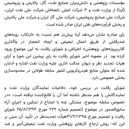
مؤسسات پژوهشی و دانش‌بنیان صنایع نفت، گاز، پالایش و پتروشیمی
(اَپنا) از وزارت نفت و ۴ شرکت اصلی تابعه‌اش شرکت ملی نفت ایران،
شرکت ملی صنایع پتروشیمی، شرکت ملی گاز ایران و شرکت ملی پالایش
و پخش فرآورده‌های نفتی ایران صادر شده است.
رای صادره نشان می‌دهد اَپنا پیش‌تر هم نسبت به «ارتکاب رویه‌های
ضدرقابتی از طریق اعمال تبعیض و ایجاد انحصار در واگذاری
کلان‌پروژه‌های پژوهشی» اعتراض و شورای رقابت به این موضوع ورود
کرده بود. در مصوبه اخیر شورای رقابت به رای پیشین این شورا و آرای
هیات تجدید نظر و دیوان عدالت اداری علیه وزارت نفت اشاره و اذعان
شده که متولی منابع هیدروکربویی کشور سابقه طولانی در محدودسازی
بخش خصوصی دارد.
شورای رقابت در بررسی خود، دفاعیات نمایندگان وزارت نفت و
نمایندگانش را هم مدنظر داشته اما آن را قانع‌کننده نیافته است: «در
خصوص سابقه موضوع، مشتکی عنه با امتناع از تمکین و اجرای آراء
سابق‌الصدور در موضوع (تصمیم شماره ۲۲۹ مورخ ۲۵/۸/۱۳۹۴ شورای
رقابت و تصميم مورخ ۳۱/۳/۱۳۹۵هیأت تجدیدنظر در تأیید آن مبنی بر
این که: روش ارجاع كارهای پژوهشی وزارت نفت تبعيض‌آميز و ضد