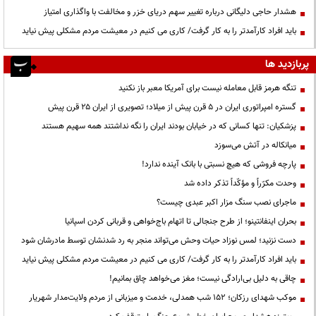
هشدار حاجی دلیگانی درباره تغییر سهم دریای خزر و مخالفت با واگذاری امتیاز
باید افراد کارآمدتر را به کار گرفت/ کاری می کنیم در معیشت مردم مشکلی پیش نیاید
پربازدید ها
تنگه هرمز قابل معامله نیست برای آمریکا معبر باز نکنید
گستره امپراتوری ایران در ۵ قرن پیش از میلاد؛ تصویری از ایران ۲۵ قرن پیش
پزشکیان: تنها کسانی که در خیابان بودند ایران را نگه نداشتند همه سهیم هستند
میانکاله در آتش می‌سوزد
پارچه فروشی که هیچ نسبتی با بانک آینده ندارد!
وحدت مکرّراً و مؤکّداً تذکر داده شد
ماجرای نصب سنگ مزار اکبر عبدی چیست؟
بحران اینفانتینو؛ از طرح جنجالی تا اتهام باج‌خواهی و قربانی کردن اسپانیا
دست نزنید؛ لمس نوزاد حیات وحش می‌تواند منجر به رد شدنشان توسط مادرشان شود
باید افراد کارآمدتر را به کار گرفت/ کاری می کنیم در معیشت مردم مشکلی پیش نیاید
چاقی به دلیل بی‌ارادگی نیست؛ مغز می‌خواهد چاق بمانیم!
موکب شهدای رزکان؛ ۱۵۲ شب همدلی، خدمت و میزبانی از مردم ولایت‌مدار شهریار