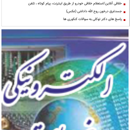
خلافی آنلاین/استعلام خلافی خودرو از طریق اینترنت، پیام کوتاه ، تلفن
جسدغرق درخون روح الله داداشی (عکس)
پاسخ های دکتر توکلی به سوالات کنکوری ها