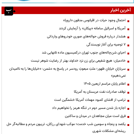
آخرین اخبار
احتمال وجود حیات در اقیانوس مدفون «اروپا»
آمریکا و اسرائیل سامانه «پیکان» را آزمایش کردند
هشدار درباره فروش حواله‌های صوری خودروهای وارداتی
۷ توصیه برای آغاز نویسندگی
احیای شن‌چاله‌های جنوب تهران درکمیسیون ماده ۵نهایی شد
خادمیان: هیچ شفیعی برای زن نزد خداوند بهتر از رضایت شوهر نیست
سربازانِ خیابانِ ظهور؛ ملتِ مبعوثِ رودسر در پاسخ به دشمن: «خیابان‌ها را به ناامیدان
نمی‌دهیم»
اعلام پایان مراسم اربعین ۱۴۰۵
توقف صادرات نفت عربستان به آمریکا
ترامپ از افشای کمبود مهمات آمریکا خشمگین است
اجازه باز شدن مسیر دوم در تنگه هرمز را نخواهیم داد
فرق است میان مجاهدان در میدان و ساکتین
یکصد و پنجاه و سومین شب خدمت؛ موکب شهدای رزکان، تریبون مردم و مطالبه‌گر حل
ریشه‌ای مشکلات شهری