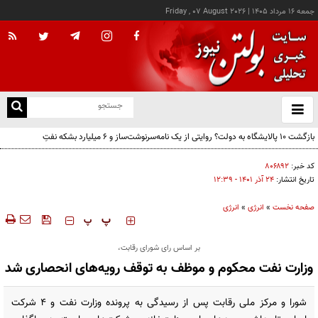
جمعه ۱۶ مرداد ۱۴۰۵
|
Friday , 07 August 2026
از
و
ته
بازگشت ۱۰ پالایشگاه به دولت؟ روایتی از یک نامه‌سرنوشت‌ساز و ۶ میلیارد بشکه نفتِ
ن
بدون‌حساب
نو
کد خبر:
۸۰۶۸۹۲
تاریخ انتشار:
۲۴ آذر ۱۴۰۱ - ۱۲:۳۹
صفحه نخست
»
انرژی
»
انرژی
‍‍‍ پ
پ
بر اساس رای شورای رقابت،
وزارت نفت محکوم و موظف به توقف رویه‌های انحصاری شد
شورا و مرکز ملی رقابت پس از رسیدگی به پرونده وزارت نفت و ۴ شرکت