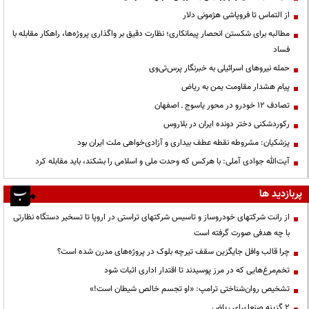
از التماس تا فروپاشی هژمونی دلار
مطالبه برای شکستن انحصار پیمانکاری؛ نظارت دقیق بر واگذاری پروژه‌ها، راهکار مقابله با
فساد
حمله نیروهای اسرائیلی به خبرنگار پرس‌تی‌وی
پیام هشدار مقاومت یمن به ریاض
تصادف ۱۲ خودرو در محور یاسوج ـ اصفهان
رکوردشکنی دختر دونده ایران در بلاروس
پزشکیان: مشروطه نقطه عطف بیداری و آزادی‌خواهی ملت ایران بود
آیت‌الله جوادی آملی: با هرکس که وحدت ملی و اسلامی را بشکند، باید مقابله کرد
پربازدید ها
از رانت‌ شرکتهای خودروساز و تاسیس شرکتهای تراستی در اروپا تا تسخیر دستگاه نظارتی
با چه هدفی صورت گرفته است
چرا قالب وافل جایگزین سقف تیرچه بلوک در پروژه‌های مدرن شده است؟
تخم‌مرغ‌هایی که در مرز پوسیدند تا اقتدار اداری اثبات شود
تشخیص روان‌شناختی ترامپ: «او تجسم خالص شیطان است!»
۲ گزینه صنعا برای ریاض