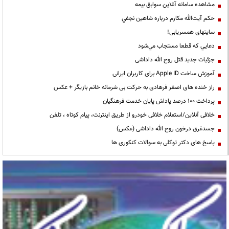
مشاهده سامانه آنلاين سوابق بیمه
حكم آيت‌الله مكارم درباره شاهين نجفي
سایتهای همسریابی!
دعايي كه قطعا مستجاب مي‌شود
جزئیات جدید قتل روح الله داداشی
آموزش ساخت Apple ID برای کاربران ایرانی
راز خنده های اصغر فرهادی به حرکت بی شرمانه خانم بازیگر + عکس
پرداخت ۱۰۰ درصد پاداش پایان خدمت فرهنگیان
خلافی آنلاین/استعلام خلافی خودرو از طریق اینترنت، پیام کوتاه ، تلفن
جسدغرق درخون روح الله داداشی (عکس)
پاسخ های دکتر توکلی به سوالات کنکوری ها