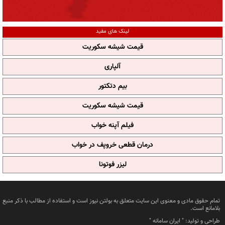
لینک های مفید
قیمت شیشه سکوریت
آلپاری
بیم دتکتور
قیمت شیشه سکوریت
فیلم آپنه خواب
درمان قطعی خروپف در خواب
لیزر فوتونا
تمام حقوق مادی و معنوی این سایت متعلق به بولتن نیوز است و استفاده از مطالب با ذکر منبع
بلامانع است.
طراحی و تولید: "
ایران سامانه
"