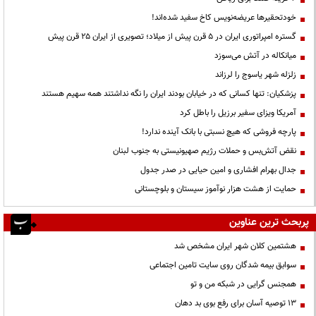
خودتحقیرها عریضه‌نویس کاخ سفید شده‌اند!
گستره امپراتوری ایران در ۵ قرن پیش از میلاد؛ تصویری از ایران ۲۵ قرن پیش
میانکاله در آتش می‌سوزد
زلزله شهر یاسوج را لرزاند
پزشکیان: تنها کسانی که در خیابان بودند ایران را نگه نداشتند همه سهیم هستند
آمریکا ویزای سفیر برزیل را باطل کرد
پارچه فروشی که هیچ نسبتی با بانک آینده ندارد!
نقض آتش‌بس و حملات رژیم صهیونیستی به جنوب لبنان
جدال بهرام افشاری و امین حیایی در صدر جدول
حمایت از هشت هزار نوآموز سیستان و بلوچستانی
پربحث ترین عناوین
هشتمین کلان شهر ایران مشخص شد
سوابق بیمه شدگان روی سایت تامین اجتماعی
همجنس گرایی در شبکه من و تو
13 توصیه آسان برای رفع بوی بد دهان