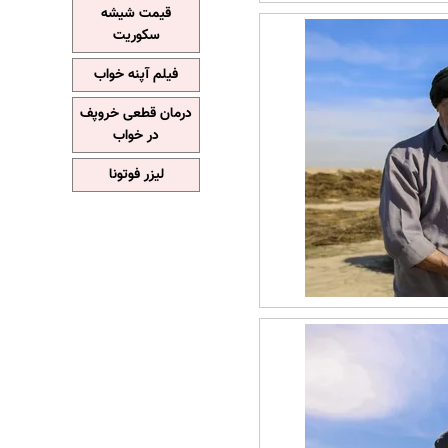
قیمت شیشه
سکوریت
فیلم آپنه خواب
درمان قطعی خروپف
در خواب
لیزر فوتونا