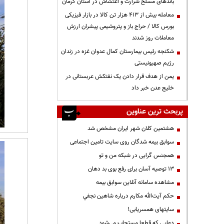
باندهای مسلح شرارت و اغتشاش در استان کرمان
معامله بیش از ۴۱۳ هزار تن کالا در بازار فیزیکی
بورس کالا / حراج باز و پتروشیمی پیشران ارزش
معاملات روز شدند
شکنجه رئیس بیمارستان کمال عدوان غزه در زندان
رژیم صهیونیستی
یمن از هدف قرار دادن یک نفتکش عربستانی در
خلیج عدن خبر داد
پربحث ترین عناوین
هشتمین کلان شهر ایران مشخص شد
سوابق بیمه شدگان روی سایت تامین اجتماعی
همجنس گرایی در شبکه من و تو
13 توصیه آسان برای رفع بوی بد دهان
مشاهده سامانه آنلاين سوابق بیمه
حكم آيت‌الله مكارم درباره شاهين نجفي
سایتهای همسریابی!
دعايي كه قطعا مستجاب مي‌شود