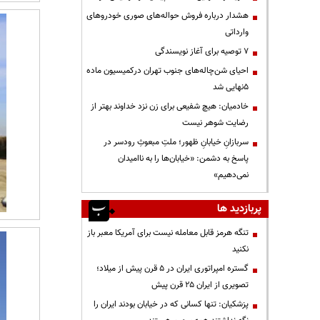
هشدار درباره فروش حواله‌های صوری خودروهای
وارداتی
۷ توصیه برای آغاز نویسندگی
احیای شن‌چاله‌های جنوب تهران درکمیسیون ماده
۵نهایی شد
خادمیان: هیچ شفیعی برای زن نزد خداوند بهتر از
رضایت شوهر نیست
سربازانِ خیابانِ ظهور؛ ملتِ مبعوثِ رودسر در
پاسخ به دشمن: «خیابان‌ها را به ناامیدان
نمی‌دهیم»
پربازدید ها
تنگه هرمز قابل معامله نیست برای آمریکا معبر باز
نکنید
گستره امپراتوری ایران در ۵ قرن پیش از میلاد؛
تصویری از ایران ۲۵ قرن پیش
پزشکیان: تنها کسانی که در خیابان بودند ایران را