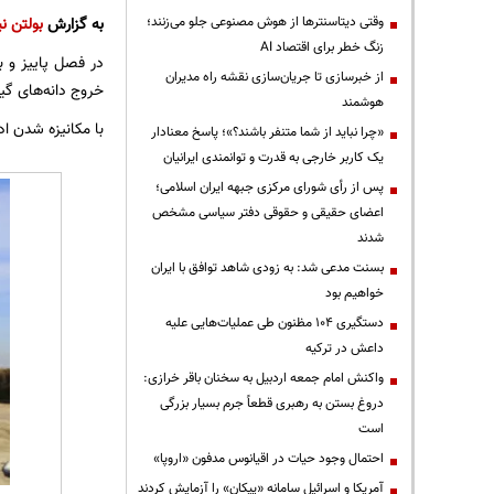
وقتی دیتاسنترها از هوش مصنوعی جلو می‌زنند؛
به گزارش
بولتن نی
زنگ خطر برای اقتصاد AI
در فصل پاییز و ب
از خبرسازی تا جریان‌سازی نقشه راه مدیران
خروج دانه‌های گیا
هوشمند
با مکانیزه شدن ا
«چرا نباید از شما متنفر باشند؟»؛ پاسخ معنادار
یک کاربر خارجی به قدرت و توانمندی ایرانیان
پس از رأی شورای مرکزی جبهه ایران اسلامی؛
اعضای حقیقی و حقوقی دفتر سیاسی مشخص
شدند
بسنت مدعی شد: به زودی شاهد توافق با ایران
خواهیم بود
دستگیری ۱۰۴ مظنون طی عملیات‌هایی علیه
داعش در ترکیه
واکنش امام جمعه اردبیل به سخنان باقر خرازی:
دروغ بستن به رهبری قطعاً جرم بسیار بزرگی
است
احتمال وجود حیات در اقیانوس مدفون «اروپا»
آمریکا و اسرائیل سامانه «پیکان» را آزمایش کردند