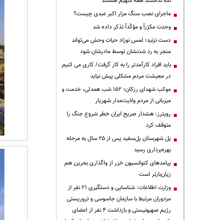
نگه نداشتند همه سهیم هستند
ماجرای نصب سنگ مزار اکبر عبدی چیست؟
وحدت مکرّراً و مؤکّداً تذکر داده شد
دست نزنید؛ لمس نوزاد حیات وحش می‌تواند
منجر به رد شدنشان توسط مادرشان شود
باید افراد کارآمدتر را به کار گرفت/ کاری می کنیم
در معیشت مردم مشکلی پیش نیاید
موکب شهدای رزکان؛ ۱۵۲ شب همدلی، خدمت و
میزبانی از مردم ولایت‌مدار شهریار
رویترز: هشدار صریح ایران خطر شروع جنگ را
متوقف کرد
پل شهرستان پل‌سفید پس از ۲۵ سال به مرحله
بهره‌برداری رسید
پیامدهای کنوانسیون خزر از واگذاری بحرین هم
زیان‌بارتر است
وزارت اطلاعات: شناسایی و دستگیری ۲۱ نفر از
مزدوران مرتبط با سازمان جاسوسی و تروریستی
رژیم صهیونیستی و بازداشت ۴ نفر از اعضای