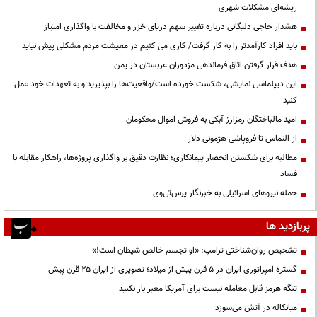
ریشه‌ای مشکلات شهری
هشدار حاجی دلیگانی درباره تغییر سهم دریای خزر و مخالفت با واگذاری امتیاز
باید افراد کارآمدتر را به کار گرفت/ کاری می کنیم در معیشت مردم مشکلی پیش نیاید
هدف قرار گرفتن اتاق‌ فرماندهی مزدوران عربستان در یمن
این دیپلماسی نمایشی، شکست خورده است/واقعیت‌ها را بپذیرید و به تعهدات خود عمل
کنید
امید مالباختگان رمزارز آبکی به فروش اموال محکومان
از التماس تا فروپاشی هژمونی دلار
مطالبه برای شکستن انحصار پیمانکاری؛ نظارت دقیق بر واگذاری پروژه‌ها، راهکار مقابله با
فساد
حمله نیروهای اسرائیلی به خبرنگار پرس‌تی‌وی
پربازدید ها
تشخیص روان‌شناختی ترامپ: «او تجسم خالص شیطان است!»
گستره امپراتوری ایران در ۵ قرن پیش از میلاد؛ تصویری از ایران ۲۵ قرن پیش
تنگه هرمز قابل معامله نیست برای آمریکا معبر باز نکنید
میانکاله در آتش می‌سوزد