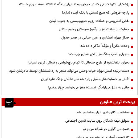
پزشکیان: تنها کسانی که در خیابان بودند ایران را نگه نداشتند همه سهیم هستند
پارچه فروشی که هیچ نسبتی با بانک آینده ندارد!
نقض آتش‌بس و حملات رژیم صهیونیستی به جنوب لبنان
حمایت از هشت هزار نوآموز سیستان و بلوچستانی
جدال بهرام افشاری و امین حیایی در صدر جدول
وحدت مکرّراً و مؤکّداً تذکر داده شد
ماجرای نصب سنگ مزار اکبر عبدی چیست؟
بحران اینفانتینو؛ از طرح جنجالی تا اتهام باج‌خواهی و قربانی کردن اسپانیا
دست نزنید؛ لمس نوزاد حیات وحش می‌تواند منجر به رد شدنشان توسط مادرشان شود
تأملی بر خسارت‌های نامرئی وارد شده بر عاملان جنگ علیه ایران
چاقی به دلیل بی‌ارادگی نیست؛ مغز می‌خواهد چاق بمانیم!
پربحث ترین عناوین
هشتمین کلان شهر ایران مشخص شد
سوابق بیمه شدگان روی سایت تامین اجتماعی
همجنس گرایی در شبکه من و تو
13 توصیه آسان برای رفع بوی بد دهان