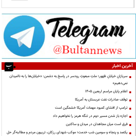
آخرین اخبار
سربازانِ خیابانِ ظهور؛ ملتِ مبعوثِ رودسر در پاسخ به دشمن: «خیابان‌ها را به ناامیدان
نمی‌دهیم»
اعلام پایان مراسم اربعین ۱۴۰۵
توقف صادرات نفت عربستان به آمریکا
ترامپ از افشای کمبود مهمات آمریکا خشمگین است
اجازه باز شدن مسیر دوم در تنگه هرمز را نخواهیم داد
فرق است میان مجاهدان در میدان و ساکتین
یکصد و پنجاه و سومین شب خدمت؛ موکب شهدای رزکان، تریبون مردم و مطالبه‌گر حل