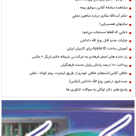
مشاهده سامانه آنلاين سوابق بیمه
حكم آيت‌الله مكارم درباره شاهين نجفي
سایتهای همسریابی!
دعايي كه قطعا مستجاب مي‌شود
جزئیات جدید قتل روح الله داداشی
آموزش ساخت Apple ID برای کاربران ایرانی
راز خنده های اصغر فرهادی به حرکت بی شرمانه خانم بازیگر + عکس
پرداخت ۱۰۰ درصد پاداش پایان خدمت فرهنگیان
خلافی آنلاین/استعلام خلافی خودرو از طریق اینترنت، پیام کوتاه ، تلفن
جسدغرق درخون روح الله داداشی (عکس)
پاسخ های دکتر توکلی به سوالات کنکوری ها