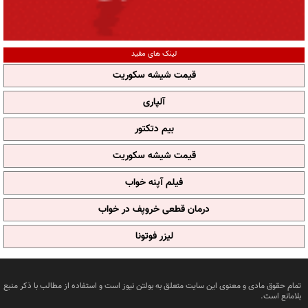
لینک های مفید
قیمت شیشه سکوریت
آلپاری
بیم دتکتور
قیمت شیشه سکوریت
فیلم آپنه خواب
درمان قطعی خروپف در خواب
لیزر فوتونا
تمام حقوق مادی و معنوی این سایت متعلق به بولتن نیوز است و استفاده از مطالب با ذکر منبع
بلامانع است.