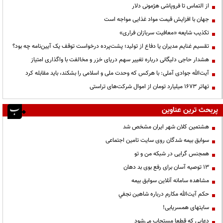
از التماس تا فروپاشی هژمونی دلار
جهان با افزایش قیمت مواد غذایی مواجه است
تکذیب شایعه «معافیت سربازان فراری»
تقسیم غنایم مدیران یا دفاع از تولید؛ پشت‌پرده درخواست توقف یک آیین‌نامه چه بود؟
هشدار حاجی دلیگانی درباره تغییر سهم دریای خزر و مخالفت با واگذاری امتیاز
آیت‌الله جوادی آملی: با هرکس که وحدت ملی و اسلامی را بشکند، باید مقابله کرد
تهاتر ۱۶۷۳ میلیارد تومان از اموال شرکت‌های تراستی
پربحث ترین عناوین
هشتمین کلان شهر ایران مشخص شد
سوابق بیمه شدگان روی سایت تامین اجتماعی
همجنس گرایی در شبکه من و تو
13 توصیه آسان برای رفع بوی بد دهان
مشاهده سامانه آنلاين سوابق بیمه
حكم آيت‌الله مكارم درباره شاهين نجفي
سایتهای همسریابی!
دعايي كه قطعا مستجاب مي‌شود