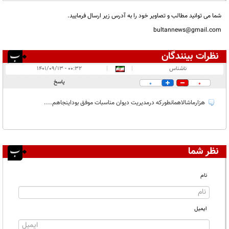
شما می توانید مطالب و تصاویر خود را به آدرس زیر ارسال فرمایید.
bultannews@gmail.com
نظرات بینندگان
انتشار یافته:
۱
ناشناس
|
|
۰۰:۳۲ - ۱۴۰۱/۰۹/۱۳
در انتظار بررسی:
پاسخ
0
0
غیر قابل انتشار:
۵
هزارماشالاهمانطورکه درمدیریت دیوان مناسبات موفق بوداینجاهم....
نظر شما
نام
ایمیل