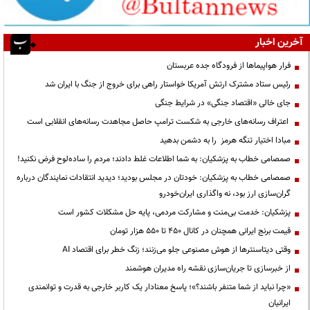
آخرین اخبار
فرار هواپیماها از فرودگاه جده عربستان
رئیس ستاد مشترک ارتش آمریکا خواستار راهی برای خروج از جنگ با ایران شد
جای خالی «اقتصاد جنگی» در شرایط جنگی
اعتراف رسانه‌های خارجی به شکست ترامپ حاصل مجاهدت رسانه‌های انقلابی است
مبادا اختیار تنگه هرمز را به دشمن بدهید
صمصامی خطاب به پزشکیان: به شما اطلاعات غلط دادند؛ مردم را ساده‌لوح فرض نکنید!
صمصامی خطاب به پزشکیان: خودتان در مجلس بودید؛ دیدید انتقادات نمایندگان درباره
گران‌سازی ارز بود، نه واگذاری ایران‌خودرو
پزشکیان: خدمت بی‌منت و مشارکت مردمی، پایه حل مشکلات کشور است
قیمت‌ برنج ایرانی همچنان در کانال ۴۵۰ تا ۵۵۰ هزار تومان
وقتی دیتاسنترها از هوش مصنوعی جلو می‌زنند؛ زنگ خطر برای اقتصاد AI
از خبرسازی تا جریان‌سازی نقشه راه مدیران هوشمند
«چرا نباید از شما متنفر باشند؟»؛ پاسخ معنادار یک کاربر خارجی به قدرت و توانمندی
ایرانیان