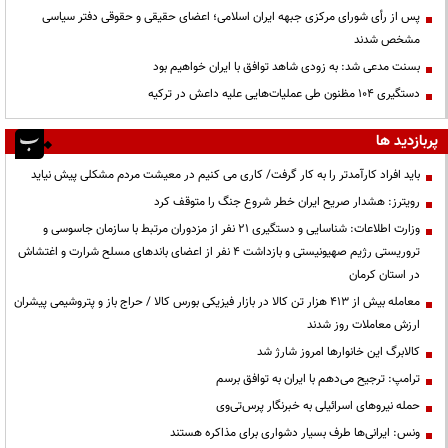
پس از رأی شورای مرکزی جبهه ایران اسلامی؛ اعضای حقیقی و حقوقی دفتر سیاسی
مشخص شدند
بسنت مدعی شد: به زودی شاهد توافق با ایران خواهیم بود
دستگیری ۱۰۴ مظنون طی عملیات‌هایی علیه داعش در ترکیه
پربازدید ها
باید افراد کارآمدتر را به کار گرفت/ کاری می کنیم در معیشت مردم مشکلی پیش نیاید
رویترز: هشدار صریح ایران خطر شروع جنگ را متوقف کرد
وزارت اطلاعات: شناسایی و دستگیری ۲۱ نفر از مزدوران مرتبط با سازمان جاسوسی و
تروریستی رژیم صهیونیستی و بازداشت ۴ نفر از اعضای باندهای مسلح شرارت و اغتشاش
در استان کرمان
معامله بیش از ۴۱۳ هزار تن کالا در بازار فیزیکی بورس کالا / حراج باز و پتروشیمی پیشران
ارزش معاملات روز شدند
کالابرگ این خانوارها امروز شارژ شد
ترامپ: ترجیح می‌دهم با ایران به توافق برسم
حمله نیروهای اسرائیلی به خبرنگار پرس‌تی‌وی
ونس: ایرانی‌ها طرف بسیار دشواری برای مذاکره هستند