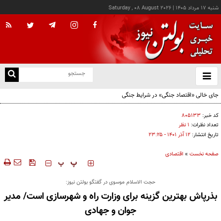
شنبه ۱۷ مرداد ۱۴۰۵
|
Saturday , 08 August 2026
از
و
ته
جای خالی «اقتصاد جنگی» در شرایط جنگی
ن
نو
کد خبر:
۸۰۵۱۳۳
تعداد نظرات:
۱ نظر
تاریخ انتشار:
۱۲ آذر ۱۴۰۱ - ۲۳:۲۵
صفحه نخست
»
اقتصادی
‍‍‍ پ
پ
حجت الاسلام موسوی در گفتگو بولتن نیوز:
بذرپاش بهترین گزینه برای وزارت راه و شهرسازی است/ مدیر
جوان و جهادی