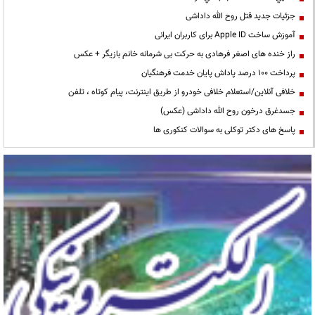
جزئیات جدید قتل روح الله داداشی
آموزش ساخت Apple ID برای کاربران ایرانی
راز خنده های اصغر فرهادی به حرکت بی شرمانه خانم بازیگر + عکس
پرداخت ۱۰۰ درصد پاداش پایان خدمت فرهنگیان
خلافی آنلاین/استعلام خلافی خودرو از طریق اینترنت، پیام کوتاه ، تلفن
جسدغرق درخون روح الله داداشی (عکس)
پاسخ های دکتر توکلی به سوالات کنکوری ها