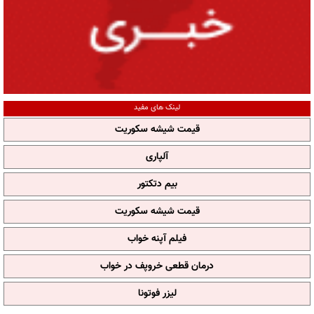
لینک های مفید
قیمت شیشه سکوریت
آلپاری
بیم دتکتور
قیمت شیشه سکوریت
فیلم آپنه خواب
درمان قطعی خروپف در خواب
لیزر فوتونا