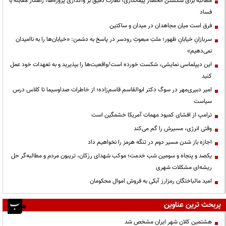
مطالبه برای شکستن انحصار پیمانکاری؛ نظارت دقیق بر واگذاری پروژه‌ها، راهکار مقابله با
فساد
فرق است میان مجاهدان در میدان و ساکتین
سربازانِ خیابانِ ظهور؛ ملتِ مبعوثِ رودسر در پاسخ به دشمن: «خیابان‌ها را به ناامیدان
نمی‌دهیم»
این دیپلماسی نمایشی، شکست خورده است/واقعیت‌ها را بپذیرید و به تعهدات خود عمل
کنید
امیر دبیری‌مهر در سوگ دکتر ابوالقاسم قاسم‌زاده؛ از خاطرات صداوسیما تا کلاس درس
سیاست
ترامپ از افشای کمبود مهمات آمریکا خشمگین است
وقتی انرژی، مسیرش را گم می‌کند
اجازه باز شدن مسیر دوم در تنگه هرمز را نخواهیم داد
یکصد و پنجاه و سومین شب خدمت؛ موکب شهدای رزکان، تریبون مردم و مطالبه‌گر حل
ریشه‌ای مشکلات شهری
امید مالباختگان رمزارز آبکی به فروش اموال محکومان
پربحث ترین عناوین
هشتمین کلان شهر ایران مشخص شد