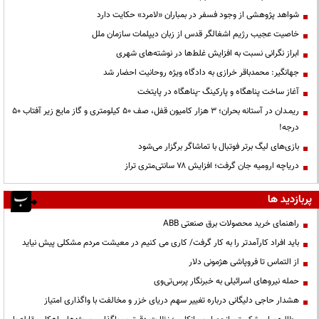
شواهد پژوهشی از وجود فسفر در بمباران «لامرد» حکایت دارد
خاصیت عجیب رژیم اشغالگر قدس از زبان دیپلمات سازمان ملل
ابراز نگرانی نسبت به افزایش غلط‌ها در نوشته‌های شهری
جهانگیر: محمدباقر خرازی به دادگاه ویژه روحانیت احضار شد
آغاز ساخت پناهگاه و پارکینگ -پناهگاه در پایتخت
ریمـدان در آستانه بحران؛ ۳ هزار کامیون قفل، صف ۵۰ کیلومتری و گاز مایع زیر آفتاب ۵۰
درجه!
بازی‌های لیگ برتر فوتبال با تماشاگر برگزار می‌شود
دریاچه ارومیه جان گرفت؛ افزایش ۷۸ سانتی‌متری تراز
پربازدید ها
راهنمای خرید محصولات برق صنعتی ABB
باید افراد کارآمدتر را به کار گرفت/ کاری می کنیم در معیشت مردم مشکلی پیش نیاید
از التماس تا فروپاشی هژمونی دلار
حمله نیروهای اسرائیلی به خبرنگار پرس‌تی‌وی
هشدار حاجی دلیگانی درباره تغییر سهم دریای خزر و مخالفت با واگذاری امتیاز