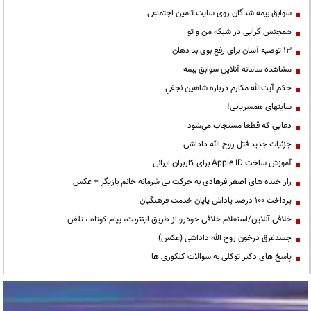
سوابق بیمه شدگان روی سایت تامین اجتماعی
همجنس گرایی در شبکه من و تو
13 توصیه آسان برای رفع بوی بد دهان
مشاهده سامانه آنلاين سوابق بیمه
حكم آيت‌الله مكارم درباره شاهين نجفي
سایتهای همسریابی!
دعايي كه قطعا مستجاب مي‌شود
جزئیات جدید قتل روح الله داداشی
آموزش ساخت Apple ID برای کاربران ایرانی
راز خنده های اصغر فرهادی به حرکت بی شرمانه خانم بازیگر + عکس
پرداخت ۱۰۰ درصد پاداش پایان خدمت فرهنگیان
خلافی آنلاین/استعلام خلافی خودرو از طریق اینترنت، پیام کوتاه ، تلفن
جسدغرق درخون روح الله داداشی (عکس)
پاسخ های دکتر توکلی به سوالات کنکوری ها