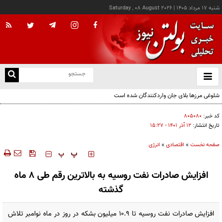
شنبه ۱۷ مرداد ۱۴۰۵
|
Saturday , 08 August 2026
از
و
ته
شلوغی مرزها بلای جان واردکنندگان شده است
ن
نو
کد خبر:
۸۰۵۰۸۰
تاریخ انتشار:
۱۲ آذر ۱۴۰۱ - ۱۵:۲۷
صفحه نخست
»
اقتصادی
»
انرژی
‍‍‍ پ
پ
افزایش صادرات نفت روسیه به بالاترین رقم طی ۸ ماه
گذشته
افزایش صادرات نفت روسیه تا ۱۰.۹ میلیون بشکه در روز در ماه نوامبر تلاش