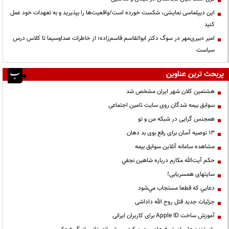
این دیپلماسی نمایشی، شکست خورده است/واقعیت‌ها را بپذیرید و به تعهدات خود عمل
کنید
امیر دبیری‌مهر در سوگ دکتر ابوالقاسم قاسم‌زاده؛ از خاطرات صداوسیما تا کلاس درس
سیاست
پربحث ترین عناوین
هشتمین کلان شهر ایران مشخص شد
سوابق بیمه شدگان روی سایت تامین اجتماعی
همجنس گرایی در شبکه من و تو
13 توصیه آسان برای رفع بوی بد دهان
مشاهده سامانه آنلاين سوابق بیمه
حكم آيت‌الله مكارم درباره شاهين نجفي
سایتهای همسریابی!
دعايي كه قطعا مستجاب مي‌شود
جزئیات جدید قتل روح الله داداشی
آموزش ساخت Apple ID برای کاربران ایرانی