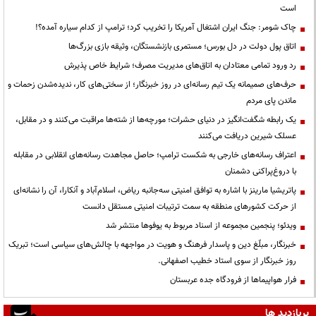
است
چاک شومر: جنگ ایران اشتغال آمریکا را تخریب کرد؛ ترامپ از کدام سیاره آمده؟!
اتاق پول دولت در دل بورس؛ مستمری بازنشستگان، وثیقه بازی بزرگ‌ها
رد ورود تمامی معتادان به اتاق‌های مدیریت مصرف؛ شرایط خاص پذیرش
حرف‌های صمیمانه یک تیم رسانه‌ای در روز خبرنگار؛ از سختی‌های کار، ندیده‌شدن زحمات و
ماندن پای مردم
یک رابطه شگفت‌انگیز در دنیای حشرات؛ مورچه‌ها از شته‌ها مراقبت می‌کنند و در مقابل،
عسلک شیرین دریافت می‌کنند
اعتراف رسانه‌های خارجی به شکست ترامپ؛ حاصل مجاهدت رسانه‌های انقلابی در مقابله
با دروغ‌پراکنی دشمنان
پاتریشیا مارینز با اشاره به توافق امنیتی سه‌جانبه ریاض، اسلام‌آباد و آنکارا، آن را نشانه‌ای
از حرکت کشورهای منطقه به سمت ترتیبات امنیتی مستقل دانست
ویدئو؛ پنجمین مجموعه از اسناد مربوط به یوفوها منتشر شد
خبرنگار، مبلّغ دین و پاسدار فرهنگ و هویت در مواجهه با چالش‌های سیاسی است؛ تبریک
روز خبرنگار از سوی استاد خطیب اصفهانی.
فرار هواپیماها از فرودگاه جده عربستان
پربازدید ها