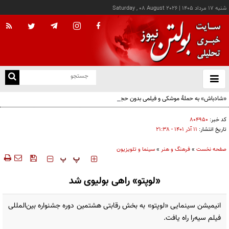
شنبه ۱۷ مرداد ۱۴۰۵
|
Saturday , 08 August 2026
از
و
ته
«شادباش» به حملۀ موشکی و فیلمی بدون حجاب؛ روایت تناقض‌های محسن قرایی
ن
نو
کد خبر:
۸۰۴۹۵۰
تاریخ انتشار:
۱۱ آذر ۱۴۰۱ - ۲۱:۳۸
صفحه نخست
»
فرهنگ و هنر
»
سینما و تلویزیون
‍‍‍ پ
پ
«لوپتو» راهی بولیوی شد
انیمیشن سینمایی «لوپتو» به بخش رقابتی هشتمین دوره جشنواره بین‌المللی
فیلم سیه‌را راه یافت.