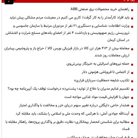
راهنمای خرید محصولات برق صنعتی ABB
باید افراد کارآمدتر را به کار گرفت/ کاری می کنیم در معیشت مردم مشکلی پیش نیاید
وزارت اطلاعات: شناسایی و دستگیری ۲۱ نفر از مزدوران مرتبط با سازمان جاسوسی و
تروریستی رژیم صهیونیستی و بازداشت ۴ نفر از اعضای باندهای مسلح شرارت و اغتشاش
در استان کرمان
معامله بیش از ۴۱۳ هزار تن کالا در بازار فیزیکی بورس کالا / حراج باز و پتروشیمی پیشران
ارزش معاملات روز شدند
حمله نیروهای اسرائیلی به خبرنگار پرس‌تی‌وی
از التماس تا فروپاشی هژمونی دلار
تکذیب شایعه «معافیت سربازان فراری»
تقسیم غنایم مدیران یا دفاع از تولید؛ پشت‌پرده درخواست توقف یک آیین‌نامه چه بود؟
جهان با افزایش قیمت مواد غذایی مواجه است
هشدار حاجی دلیگانی درباره تغییر سهم دریای خزر و مخالفت با واگذاری امتیاز
آیت‌الله جوادی آملی: با هرکس که وحدت ملی و اسلامی را بشکند، باید مقابله کرد
مطالبه برای شکستن انحصار پیمانکاری؛ نظارت دقیق بر واگذاری پروژه‌ها، راهکار مقابله با
فساد
فرق است میان مجاهدان در میدان و ساکتین