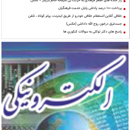
راز خنده های اصغر فرهادی به حرکت بی شرمانه خانم بازیگر + عکس
پرداخت ۱۰۰ درصد پاداش پایان خدمت فرهنگیان
خلافی آنلاین/استعلام خلافی خودرو از طریق اینترنت، پیام کوتاه ، تلفن
جسدغرق درخون روح الله داداشی (عکس)
پاسخ های دکتر توکلی به سوالات کنکوری ها