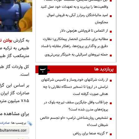
واقعیت‌ها را بپذیرید و به تعهدات خود عمل کنید
امید مالباختگان رمزارز آبکی به فروش اموال
محکومان
از التماس تا فروپاشی هژمونی دلار
مطالبه برای شکستن انحصار پیمانکاری؛ نظارت
به گزارش
بولتن نی
دقیق بر واگذاری پروژه‌ها، راهکار مقابله با فساد
حمله نیروهای اسرائیلی به خبرنگار پرس‌تی‌وی
مترمکعب گاز طبیع
پربازدید ها
است.
از رانت‌ شرکتهای خودروساز و تاسیس شرکتهای
تراستی در اروپا تا تسخیر دستگاه نظارتی با چه
هدفی صورت گرفته است
785 میلیون مترمکعب گاز از ایران وارد کرده بود.
چرا قالب وافل جایگزین سقف تیرچه بلوک در
پروژه‌های مدرن شده است؟
برای مشاهده مطا
تشخیص روان‌شناختی ترامپ: «او تجسم خالص
برچسب ها:
صادرات 
شیطان است!»
۲ گزینه صنعا برای ریاض