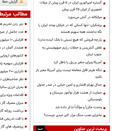
گزارش خطا
گستره امپراتوری ایران در ۵ قرن پیش از میلاد؛
تصویری از ایران ۲۵ قرن پیش
مطالب مرتبط
میانکاله در آتش می‌سوزد
دور زدن تحریم ها 
پزشکیان: تنها کسانی که در خیابان بودند ایران را
عدد حاصل از صرف
نگه نداشتند همه سهیم هستند
افزایش 10 میلیون لیتری تولید گازوئیل یورو تا پایان 1401
پارچه فروشی که هیچ نسبتی با بانک آینده ندارد!
هشدار آلمان در م
نقض آتش‌بس و حملات رژیم صهیونیستی به
جنوب لبنان
کشور‌های اروپایی 
آمریکا ویزای سفیر برزیل را باطل کرد
افزایش سهمیه پایه
تنگه هرمز قابل معامله نیست برای آمریکا معبر باز
ناترازی ۲۰۰ میلیون مترمکعبی در حوزه گاز
نکنید
نظر صاحبنظران درب
جدال بهرام افشاری و امین حیایی در صدر جدول
بحران انرژی سالی
حمایت از هشت هزار نوآموز سیستان و
اقدامات ویژه برا
بلوچستانی
میزان مصرف گاز به ۶۰۰ میلیون متر مکعب 
وحدت مکرّراً و مؤکّداً تذکر داده شد
برداشت روزانه گاز
ماجرای نصب سنگ مزار اکبر عبدی چیست؟
با افت تدریجی فش
پرمصرف های گاز ن
پربحث ترین عناوین