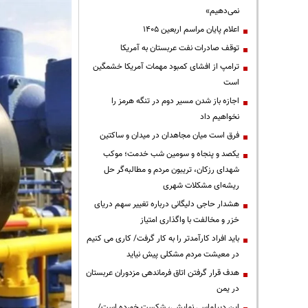
نمی‌دهیم»
اعلام پایان مراسم اربعین ۱۴۰۵
توقف صادرات نفت عربستان به آمریکا
ترامپ از افشای کمبود مهمات آمریکا خشمگین
است
اجازه باز شدن مسیر دوم در تنگه هرمز را
نخواهیم داد
فرق است میان مجاهدان در میدان و ساکتین
یکصد و پنجاه و سومین شب خدمت؛ موکب
شهدای رزکان، تریبون مردم و مطالبه‌گر حل
ریشه‌ای مشکلات شهری
هشدار حاجی دلیگانی درباره تغییر سهم دریای
خزر و مخالفت با واگذاری امتیاز
باید افراد کارآمدتر را به کار گرفت/ کاری می کنیم
در معیشت مردم مشکلی پیش نیاید
هدف قرار گرفتن اتاق‌ فرماندهی مزدوران عربستان
در یمن
این دیپلماسی نمایشی، شکست خورده است/