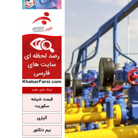
لینک های مفید
قیمت شیشه
سکوریت
آلپاری
بیم دتکتور