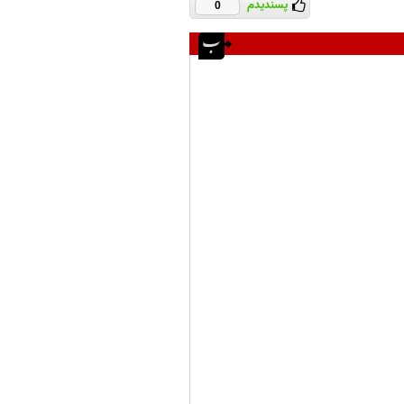
پسندیدم
0