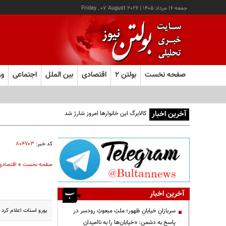
جمعه ۱۶ مرداد ۱۴۰۵
|
Friday , 07 August 2026
صفحه نخست
بولتن ۲
اقتصادی
بین الملل
اجتماعی
ور
آخرین اخبار
کالابرگ این خانوارها امروز شارژ شد
کد خبر:
۸۰۴۷۰۳
صفحه نخست
»
اقتصادی
آخرین اخبار
یورو استات اعلام کرد ایران در دهمین ماه سال ج
سربازانِ خیابانِ ظهور؛ ملتِ مبعوثِ رودسر در
پاسخ به دشمن: «خیابان‌ها را به ناامیدان