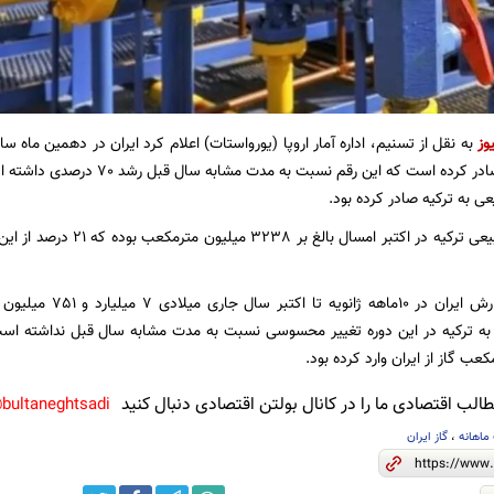
وز
ی به ترکیه صادر کرده بود.
کل واردات گاز طبیعی ترکیه در ا
بر اساس این گزارش ایرا
لب اقتصادی ما را در کانال بولتن اقتصادی دنبال کنید
bultaneghtsadi@
ماهانه
،
گاز ایران