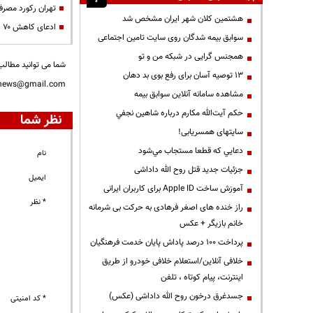
تهران رکورد مصرف 
هشتمین کلان شهر ایران مشخص شد
ادعای کاهش ۷۰ درصدی صادرات گاز ایران به ترکیه
سوابق بیمه شدگان روی سایت تامین اجتماعی
همجنس گرایی در شبکه من و تو
شما می توانید مطالب 
13 توصیه آسان برای رفع بوی بد دهان
nnews@gmail.com
مشاهده سامانه آنلاين سوابق بیمه
حكم آيت‌الله مكارم درباره شاهين نجفي
نظر شما
سایتهای همسریابی!
دعايي كه قطعا مستجاب مي‌شود
نام
جزئیات جدید قتل روح الله داداشی
ایمیل
آموزش ساخت Apple ID برای کاربران ایرانی
* نظر
راز خنده های اصغر فرهادی به حرکت بی شرمانه
خانم بازیگر + عکس
پرداخت ۱۰۰ درصد پاداش پایان خدمت فرهنگیان
خلافی آنلاین/استعلام خلافی خودرو از طریق
اینترنت، پیام کوتاه ، تلفن
جسدغرق درخون روح الله داداشی (عکس)
* کد امنیتی