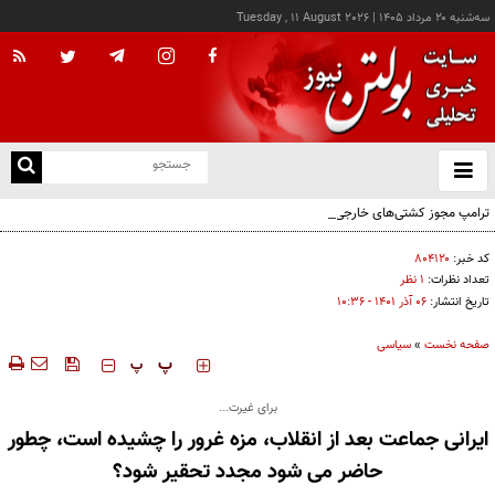
سه‌شنبه ۲۰ مرداد ۱۴۰۵
|
Tuesday , 11 August 2026
از
و
ته
ترامپ مجوز کشتی‌های خارجی برای حمل نفت در آمریکا را تمدید کرد
ن
نو
کد خبر:
۸۰۴۱۲۰
تعداد نظرات:
۱ نظر
تاریخ انتشار:
۰۶ آذر ۱۴۰۱ - ۱۰:۳۶
صفحه نخست
»
سیاسی
‍‍‍ پ
پ
برای غیرت...
ایرانی جماعت بعد از انقلاب، مزه غرور را چشیده است، چطور
حاضر می شود مجدد تحقیر شود؟