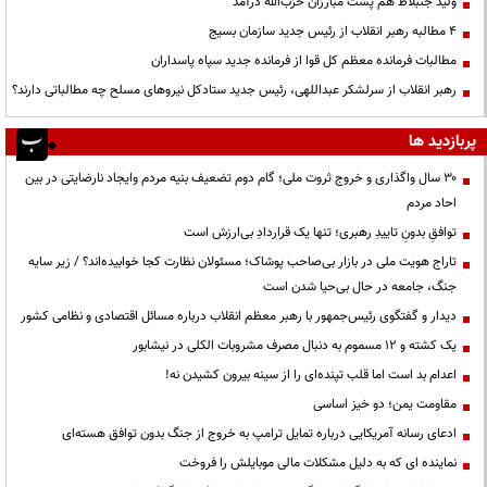
ولید جنبلاط هم پشت مبارزان حزب‌الله درآمد
۴ مطالبه رهبر انقلاب از رئیس جدید سازمان بسیج
مطالبات فرمانده معظم کل قوا از فرمانده جدید سپاه پاسداران
رهبر انقلاب از سرلشکر عبداللهی، رئیس جدید ستادکل نیروهای مسلح چه مطالباتی دارند؟
پربازدید ها
۳۰ سال واگذاری و خروج ثروت ملی؛ گام دوم تضعیف بنیه مردم وایجاد نارضایتی در بین
احاد مردم
توافقِ بدونِ تاییدِ رهبری؛ تنها یک قراردادِ بی‌ارزش است
تاراج هویت ملی در بازار بی‌صاحب پوشاک؛ مسئولان نظارت کجا خوابیده‌اند؟ / زیر سایه
جنگ، جامعه در حال بی‌حیا شدن است
دیدار و گفتگوی رئیس‌جمهور با رهبر معظم انقلاب درباره مسائل اقتصادی و نظامی کشور
یک کشته و ۱۲ مسموم به دنبال مصرف مشروبات الکلی در نیشابور
اعدام بد است اما قلب تپنده‌ای را از سینه بیرون کشیدن نه!
مقاومت یمن؛ دو خیز اساسی
ادعای رسانه آمریکایی درباره تمایل ترامپ به خروج از جنگ بدون توافق هسته‌ای
نماینده ای که به دلیل مشکلات مالی موبایلش را فروخت