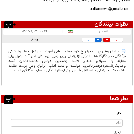
شما می توانید مطالب و تصاویر خود را به آدرس زیر ارسال فرمایید.
bultannews@gmail.com
نظرات بینندگان
انتشار یافته:
۱
ناشناس
|
|
۰۹:۲۶ - ۱۴۰۱/۰۹/۰۷
در انتظار بررسی:
پاسخ
0
0
غیر قابل انتشار:
۲
ایرانیان وطن پرست درتاریخ خود حماسه هایی آموزنده درمقابل حمله واستیلای
بیگانگان به یادگارگذاشته اندیکی ازفرزندان ایران زمین ازروستای بلال آباد اردبیل برای
مقابله با استیلای خلفای فاسد وضددین عباسی همانندخاندان فاسد
وجنایتکارآلسعوددرعصرحاضربپا خواست او مانند اغلب ایرانیان وطن پرست عقیده
داشت یک روز زندگی دراستقلال وآزادی بهتر ازسالها زندگی دراسارت بیگانگان است.
نظر شما
نام
ایمیل