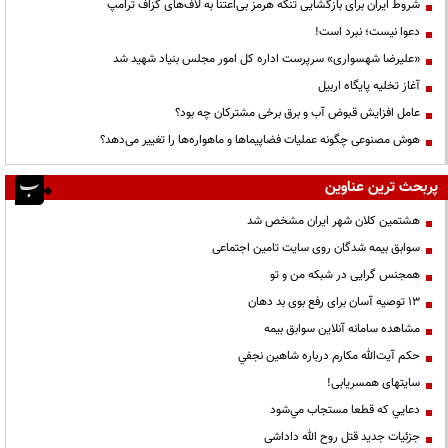
شروط ایران برای بازگشایی تنگه هرمز بی‌اعتنا به لاف‌های گزاف ترامپ
دعوا نیست؛ نبرد است!
«علیرضا شهسواری» سرپرست اداره کل امور مجلس بنیاد شهید شد
آغاز تخلیه پایگاه اربیل
عامل افزایش قبوض آب و برق برخی مشترکان چه بود؟
هوش مصنوعی چگونه عملیات فضاپیماها و ماهواره‌ها را تغییر می‌دهد؟
پربحث ترین عناوین
هشتمین کلان شهر ایران مشخص شد
سوابق بیمه شدگان روی سایت تامین اجتماعی
همجنس گرایی در شبکه من و تو
13 توصیه آسان برای رفع بوی بد دهان
مشاهده سامانه آنلاين سوابق بیمه
حكم آيت‌الله مكارم درباره شاهين نجفي
سایتهای همسریابی!
دعايي كه قطعا مستجاب مي‌شود
جزئیات جدید قتل روح الله داداشی