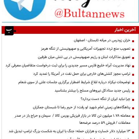
آخرین اخبار
خزان زودرس در میانه تابستان - اصفهان
تصویب منع تردد تجهیزات آمریکایی و صهیونیستی از تنگه هرمز
تعویق مذاکرات لبنان و رژیم صهیونیستی در پی تنش میان طرفین
نهاد مدیریت آبراه خلیج فارس مسیر جدیدی را برای ثبت درخواست متقاضیان معرفی کرد
ترامپ مجوز کشتی‌های خارجی برای حمل نفت در آمریکا را تمدید کرد
توضیحات نیکزاد درباره ابلاغ شرایط اضطرار برگزاری جلسات علنی از سوی شعام
رئیس جدید ستادکل نیروهای مسلح را بیشتر بشناسید
چرا نباید ایران از تنگه دست بردارد؟
پناهگاه‌های زمینیِ امام شهید لو رفت؛ از حرم رضا تا شبستان جمکران
معامله ۱.۷۸ میلیون تن کالا در بازار فیزیکی بورس کالا / سیمان و حراج باز در صدر
معاملات / فروش ۵۹ درصد عرضه‌ها
۱۳ میلیارد دلار خسارت و هزاران حمله؛ جنگ با ایران به شکست بزرگ ترامپ تبدیل شد