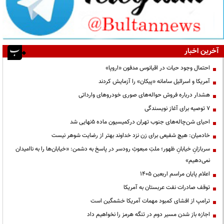
آخرین اخبار
احتمال وجود حیات در اقیانوس مدفون «اروپا»
آمریکا و اسرائیل سامانه «پیکان» را آزمایش کردند
هشدار درباره فروش حواله‌های صوری خودروهای وارداتی
۷ توصیه برای آغاز نویسندگی
احیای شن‌چاله‌های جنوب تهران درکمیسیون ماده ۵نهایی شد
خادمیان: هیچ شفیعی برای زن نزد خداوند بهتر از رضایت شوهر نیست
سربازانِ خیابانِ ظهور؛ ملتِ مبعوثِ رودسر در پاسخ به دشمن: «خیابان‌ها را به ناامیدان
نمی‌دهیم»
اعلام پایان مراسم اربعین ۱۴۰۵
توقف صادرات نفت عربستان به آمریکا
ترامپ از افشای کمبود مهمات آمریکا خشمگین است
اجازه باز شدن مسیر دوم در تنگه هرمز را نخواهیم داد