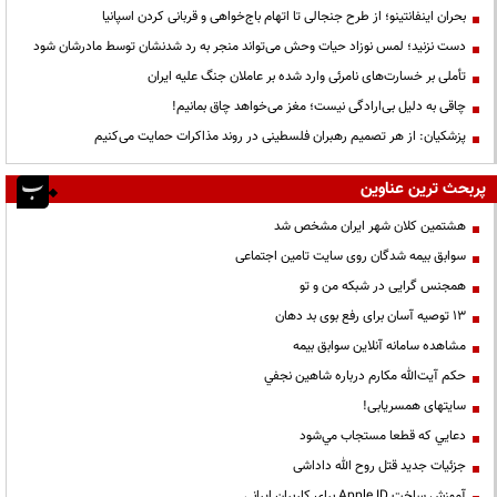
بحران اینفانتینو؛ از طرح جنجالی تا اتهام باج‌خواهی و قربانی کردن اسپانیا
دست نزنید؛ لمس نوزاد حیات وحش می‌تواند منجر به رد شدنشان توسط مادرشان شود
تأملی بر خسارت‌های نامرئی وارد شده بر عاملان جنگ علیه ایران
چاقی به دلیل بی‌ارادگی نیست؛ مغز می‌خواهد چاق بمانیم!
پزشکیان: از هر تصمیم رهبران فلسطینی در روند مذاکرات حمایت می‌کنیم
پربحث ترین عناوین
هشتمین کلان شهر ایران مشخص شد
سوابق بیمه شدگان روی سایت تامین اجتماعی
همجنس گرایی در شبکه من و تو
13 توصیه آسان برای رفع بوی بد دهان
مشاهده سامانه آنلاين سوابق بیمه
حكم آيت‌الله مكارم درباره شاهين نجفي
سایتهای همسریابی!
دعايي كه قطعا مستجاب مي‌شود
جزئیات جدید قتل روح الله داداشی
آموزش ساخت Apple ID برای کاربران ایرانی