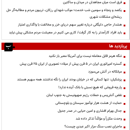
فرق است میان مجاهدان در میدان و ساکتین
یکصد و پنجاه و سومین شب خدمت؛ موکب شهدای رزکان، تریبون مردم و مطالبه‌گر حل
ریشه‌ای مشکلات شهری
هشدار حاجی دلیگانی درباره تغییر سهم دریای خزر و مخالفت با واگذاری امتیاز
باید افراد کارآمدتر را به کار گرفت/ کاری می کنیم در معیشت مردم مشکلی پیش نیاید
پربازدید ها
تنگه هرمز قابل معامله نیست برای آمریکا معبر باز نکنید
گستره امپراتوری ایران در ۵ قرن پیش از میلاد؛ تصویری از ایران ۲۵ قرن پیش
میانکاله در آتش می‌سوزد
پزشکیان: تنها کسانی که در خیابان بودند ایران را نگه نداشتند همه سهیم هستند
پارچه فروشی که هیچ نسبتی با بانک آینده ندارد!
نقض آتش‌بس و حملات رژیم صهیونیستی به جنوب لبنان
حمایت از هشت هزار نوآموز سیستان و بلوچستانی
جدال بهرام افشاری و امین حیایی در صدر جدول
وحدت مکرّراً و مؤکّداً تذکر داده شد
ماجرای نصب سنگ مزار اکبر عبدی چیست؟