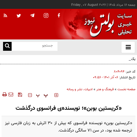
جمعه ۱۶ مرداد ۱۴۰۵
|
Friday , 07 August 2026
از
و
ته
یک اتفاق عجیب در «لوور»
ن
نو
کد خبر:
۸۰۴۰۹۴
تاریخ انتشار:
۰۶ آذر ۱۴۰۱ - ۰۹:۵۶
صفحه نخست
»
فرهنگ و هنر
»
ادبیات، نشر و رسانه
‍‍‍ پ
پ
«کریستین بوبن»؛ نویسنده‌ی فرانسوی درگذشت
«کریستین بوبن» نویسنده فرانسوی که بیش از ۳۰ اثرش به زبان فارسی نیز
ترجمه شده بود، در سن ۷۱ سالگی درگذشت.