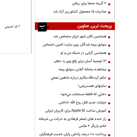
۲ گزینه صنعا برای ریاض
صادرات ۱۵ محصول کشاورزی آزاد شد
پربحث ترین عناوین
* کد امنیتی
هشتمین کلان شهر ایران مشخص شد
سوابق بیمه شدگان روی سایت تامین اجتماعی
همجنس گرایی در شبکه من و تو
13 توصیه آسان برای رفع بوی بد دهان
مشاهده سامانه آنلاين سوابق بیمه
حكم آيت‌الله مكارم درباره شاهين نجفي
سایتهای همسریابی!
دعايي كه قطعا مستجاب مي‌شود
جزئیات جدید قتل روح الله داداشی
آموزش ساخت Apple ID برای کاربران ایرانی
راز خنده های اصغر فرهادی به حرکت بی شرمانه
خانم بازیگر + عکس
پرداخت ۱۰۰ درصد پاداش پایان خدمت فرهنگیان