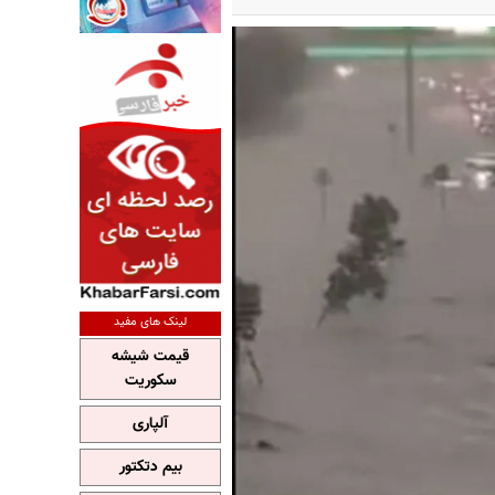
لینک های مفید
قیمت شیشه
سکوریت
آلپاری
بیم دتکتور