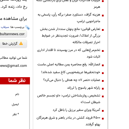
جزئیات مذاکرات ایران و عمان برای بازگشایی تنگه
رخ داد،‌ زنده کرد.
هرمز
هزینه گزاف، دستاورد صفر؛ برگه رأی، پاسخی به
برای مشاهده مطا
ماجراجویی ترامپ
برچسب ها:
سیلاب
،
تعارض قوانین؛ مانع پنهان سنددار شدن بخش
بزرگی از املاک/ ضرورت تجدیدنظر در ضوابط
احراز تصرفات مالکانه
گزارش خطا
تخم‌مرغ‌هایی که در مرز پوسیدند تا اقتدار اداری
اثبات شود
شما می توانید مطالب 
انصارالله: رفع محاصره یمن مطالبه اصلی ماست
nnews@gmail.com
خودتحقیرها عریضه‌نویس کاخ سفید شده‌اند!
نظر شما
عملیات «نصر ۷» چه هدفی را دنبال می‌کرد؟
زلزله شهر یاسوج را لرزاند
نام
تشخیص روان‌شناختی ترامپ: «او تجسم خالص
شیطان است!»
ایمیل
آمریکا ویزای سفیر برزیل را باطل کرد
* نظر
۴۵۰۰ فروند کشتی در بنادر باهنر و شرق هرمزگان
پهلو گرفتند