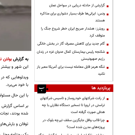
گزارشی از حادثه دریایی در سواحل عمان
ونس: ایرانی‌ها طرف بسیار دشواری برای مذاکره
هستند
رویترز: هشدار صریح ایران خطر شروع جنگ را
متوقف کرد
گام جدید برای کاهش مصرف گاز در بخش خانگی
شکنجه رئیس بیمارستان کمال عدوان غزه در زندان
به گزارش
بولتن نی
رژیم صهیونیستی
این شهر و بیشتر 
تنگه هرمز قابل معامله نیست برای آمریکا معبر باز
نکنید
ویدئوهایی که در 
با خود می‌برد.
پربازدید ها
با این حال مسئولا
از رانت‌ شرکتهای خودروساز و تاسیس شرکتهای
تراستی در اروپا تا تسخیر دستگاه نظارتی با چه
بر اساس گزارش ها
هدفی صورت گرفته است
شده بودند، نجات ی
چرا قالب وافل جایگزین سقف تیرچه بلوک در
توفان و بارش‌های
پروژه‌های مدرن شده است؟