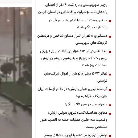
رژیم صهیونیستی و بازداشت ۴ نفر از اعضای
باندهای مسلح شرارت و اغتشاش در استان کرمان
دو تروریست در عملیات نیروهای عراقی در
«الانبار» دستگیر شدند
دستگیری ۸ نفر از اشرار مسلح شاخص و مرتبطین
گروهک‌های تروریستی
معامله بیش از ۴۱۳ هزار تن کالا در بازار فیزیکی
بورس کالا / حراج باز و پتروشیمی پیشران ارزش
معاملات روز شدند
تهاتر ۱۶۷۳ میلیارد تومان از اموال شرکت‌های
تراستی
فرمانده نیروی هوایی ارتش: در دفاع از ملت ایران
جان برکف خواهیم بود
ماجراجویی در سن ۹۷ سالگی!
معاون هماهنگ‌کننده نیروی هوایی ارتش:
وضعیت سه خلبان عملیات حمله به العدید هنوز
مشخص نیست
ترامپ: ترجیح می‌دهم با ایران به توافق برسم