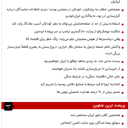
ایرانیان
صمصامی خطاب به پزشکیان: خودتان در مجلس بودید؛ دیدید انتقادات نمایندگان درباره
گران‌سازی ارز بود، نه واگذاری ایران‌خودرو
استفاده بیش از حد از صفحه‌نمایش می‌تواند به مغز کودکان آسیب ماندگار وارد کند
شکایت نیومکزیکو از وزارت دادگستری ترامپ بر سر پرونده اپستین
وقتی دیتاسنترها از هوش مصنوعی جلو می‌زنند؛ زنگ خطر برای اقتصاد AI
واکنش امام جمعه اردبیل به سخنان باقر خرازی: دروغ بستن به رهبری قطعاً جرم بسیار
بزرگی است
بسنت مدعی شد: به زودی شاهد توافق با ایران خواهیم بود
از خبرسازی تا جریان‌سازی نقشه راه مدیران هوشمند
جای خالی «اقتصاد جنگی» در شرایط جنگی
اتحادیه اروپا ۵ فرد مرتبط با صنایع دفاعی روسیه را تحریم کرد
صدور بیش از ۹۰ درصد هدایت تحصیلی نهمی ها
پربحث ترین عناوین
هشتمین کلان شهر ایران مشخص شد
سوابق بیمه شدگان روی سایت تامین اجتماعی