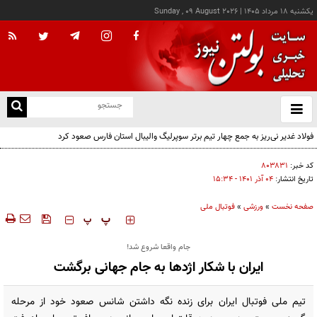
يکشنبه ۱۸ مرداد ۱۴۰۵
|
Sunday , 09 August 2026
از
و
ته
فولاد غدیر نی‌ریز به جمع چهار تیم برتر سوپرلیگ والیبال استان فارس صعود کرد
ن
نو
کد خبر:
۸۰۳۸۳۱
تاریخ انتشار:
۰۴ آذر ۱۴۰۱ - ۱۵:۳۴
صفحه نخست
»
ورزشی
»
فوتبال ملی
‍‍‍ پ
پ
جام واقعا شروع شد!
ایران با شکار اژدها به جام جهانی برگشت
تیم ملی فوتبال ایران برای زنده نگه داشتن شانس صعود خود از مرحله