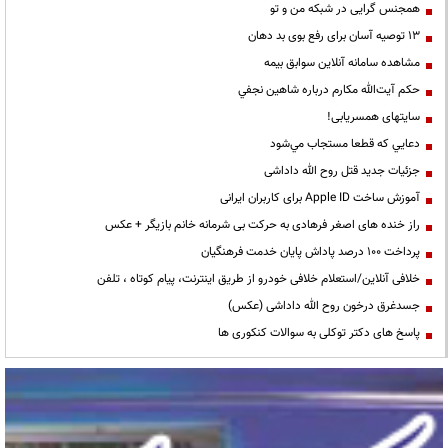
همجنس گرایی در شبکه من و تو
13 توصیه آسان برای رفع بوی بد دهان
مشاهده سامانه آنلاين سوابق بیمه
حكم آيت‌الله مكارم درباره شاهين نجفي
سایتهای همسریابی!
دعايي كه قطعا مستجاب مي‌شود
جزئیات جدید قتل روح الله داداشی
آموزش ساخت Apple ID برای کاربران ایرانی
راز خنده های اصغر فرهادی به حرکت بی شرمانه خانم بازیگر + عکس
پرداخت ۱۰۰ درصد پاداش پایان خدمت فرهنگیان
خلافی آنلاین/استعلام خلافی خودرو از طریق اینترنت، پیام کوتاه ، تلفن
جسدغرق درخون روح الله داداشی (عکس)
پاسخ های دکتر توکلی به سوالات کنکوری ها