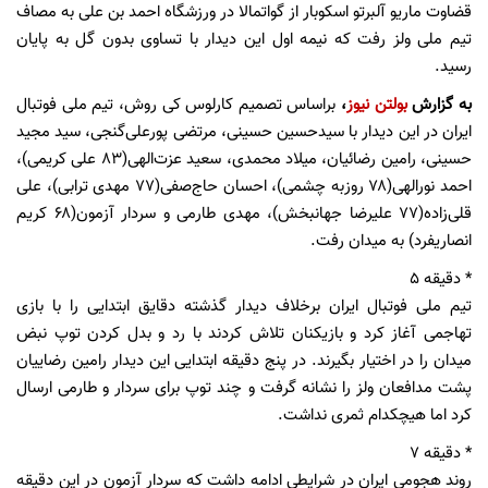
قضاوت ماریو آلبرتو اسکوبار از گواتمالا در ورزشگاه احمد بن علی به مصاف
تیم ملی ولز رفت که نیمه اول این دیدار با تساوی بدون گل به پایان
رسید.
به گزارش
بولتن نیوز
،
براساس تصمیم کارلوس کی روش، تیم ملی فوتبال
ایران در این دیدار با سیدحسین حسینی، مرتضی پورعلی‌گنجی، سید مجید
حسینی، رامین رضائیان، میلاد محمدی، سعید عزت‌الهی(۸۳ علی کریمی)،
احمد نورالهی(۷۸ روزبه چشمی)، احسان حاج‌صفی(۷۷ مهدی ترابی)، علی
قلی‌زاده(۷۷ علیرضا جهانبخش)، مهدی طارمی و سردار آزمون(۶۸ کریم
انصاریفرد) به میدان رفت.
* دقیقه ۵
تیم ملی فوتبال ایران برخلاف دیدار گذشته دقایق ابتدایی را با بازی
تهاجمی آغاز کرد و بازیکنان تلاش کردند با رد و بدل کردن توپ نبض
میدان را در اختیار بگیرند. در پنج دقیقه ابتدایی این دیدار رامین رضاییان
پشت مدافعان ولز را نشانه گرفت و چند توپ برای سردار و طارمی ارسال
کرد اما هیچکدام ثمری نداشت.
* دقیقه ۷
روند هجومی ایران در شرایطی ادامه داشت که سردار آزمون در این دقیقه