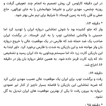
در این دقیقه کارلوس کی روش تصمیم به انجام چند تعویض گرفت و
روزبه چشمی، مهدی ترابی و علیرضا جهانبخش را به جای نورالهی، حاج
صفی و قلی زاده به زمین فرستاد تا شرایط برای تیم ملی بهتر شود.
* دقیقه ۸۴:
ولز که جلو کشیده بود با شوتی تماشایی دروازه ایران را تهدید کرد اما
حسینی با واکنشی تماشایی توپ را به کرنر فرستاد. در برگشت ایران
صاحب یک ضد حمله شد که طارمی در یک موقعیت عالی با خروج دروازه
بان ولز مواجه شد و این بازیکن به شدت با طارمی برخورد کرد. داور ابتدا به
این بازیکن کارت زرد داد اما سیستم ویدئویی به داد ایران رسید و تشخیص
داد که باید کارت قرمز داده شود. به همین خاطر دروازه بان ولز در دقیقه
۸۶ اخراج شد.
دقیقه ۸۹:
رفت و برگشت توپ برای ایران یک موقعیت عالی نصیب مهدی ترابی کرد
که ضربه تماشایی این بازیکن با فاصله بسیار ناچیز از کنار تیر عمودی
دروازه به بیرون رفت تا یکی از بهترین موقعیت های ایران تبدیل به گل
نشود.
* دقیقه ۹۵ :