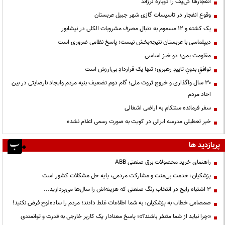
انفجارها کی‌یف را دوباره لرزاند
وقوع انفجار در تاسیسات گازی شهر جبیل عربستان
یک کشته و ۱۲ مسموم به دنبال مصرف مشروبات الکلی در نیشابور
دیپلماسی با عربستان نتیجه‌بخش نیست؛ پاسخ نظامی ضروری است
مقاومت یمن؛ دو خیز اساسی
توافقِ بدونِ تاییدِ رهبری؛ تنها یک قراردادِ بی‌ارزش است
۳۰ سال واگذاری و خروج ثروت ملی؛ گام دوم تضعیف بنیه مردم وایجاد نارضایتی در بین
احاد مردم
سفر فرمانده سنتکام به اراضی اشغالی
خبر تعطیلی مدرسه ایرانی در کویت به صورت رسمی اعلام نشده
پربازدید ها
راهنمای خرید محصولات برق صنعتی ABB
پزشکیان: خدمت بی‌منت و مشارکت مردمی، پایه حل مشکلات کشور است
3 اشتباه رایج در انتخاب رنگ صنعتی که هزینه‌اش را سال‌ها می‌پردازید...
صمصامی خطاب به پزشکیان: به شما اطلاعات غلط دادند؛ مردم را ساده‌لوح فرض نکنید!
«چرا نباید از شما متنفر باشند؟»؛ پاسخ معنادار یک کاربر خارجی به قدرت و توانمندی