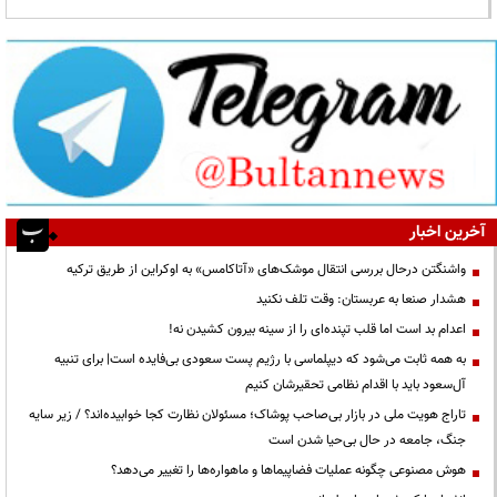
آخرین اخبار
واشنگتن درحال بررسی انتقال موشک‌های «آتاکامس» به اوکراین از طریق ترکیه
هشدار صنعا به عربستان: وقت تلف نکنید
اعدام بد است اما قلب تپنده‌ای را از سینه بیرون کشیدن نه!
به همه ثابت می‌شود که دیپلماسی با رژیم پست سعودی بی‌فایده است| برای تنبیه
آل‌سعود باید با اقدام نظامی تحقیرشان کنیم
تاراج هویت ملی در بازار بی‌صاحب پوشاک؛ مسئولان نظارت کجا خوابیده‌اند؟ / زیر سایه
جنگ، جامعه در حال بی‌حیا شدن است
هوش مصنوعی چگونه عملیات فضاپیماها و ماهواره‌ها را تغییر می‌دهد؟