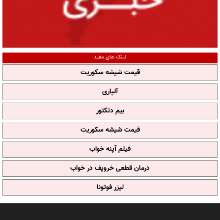
لینک های مفید
قیمت شیشه سکوریت
آلپاری
بیم دتکتور
قیمت شیشه سکوریت
فیلم آپنه خواب
درمان قطعی خروپف در خواب
لیزر فوتونا