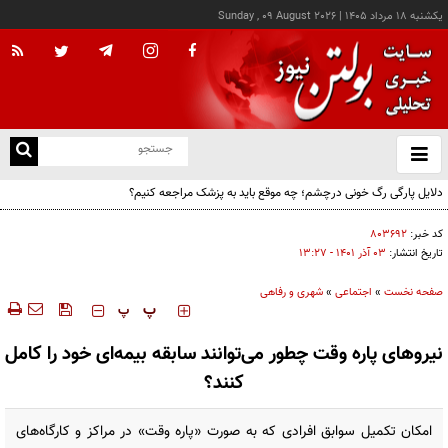
يکشنبه ۱۸ مرداد ۱۴۰۵
|
Sunday , 09 August 2026
از
و
ته
دلایل پارگی رگ خونی درچشم؛ چه موقع باید به پزشک مراجعه کنیم؟
ن
نو
کد خبر:
۸۰۳۶۹۲
تاریخ انتشار:
۰۳ آذر ۱۴۰۱ - ۱۳:۲۷
صفحه نخست
»
اجتماعی
»
شهری و رفاهی
‍‍‍ پ
پ
نیروهای پاره وقت چطور می‌توانند سابقه بیمه‌ای خود را کامل
کنند؟
امکان تکمیل سوابق افرادی که به صورت «پاره وقت» در مراکز و کارگاه‌های