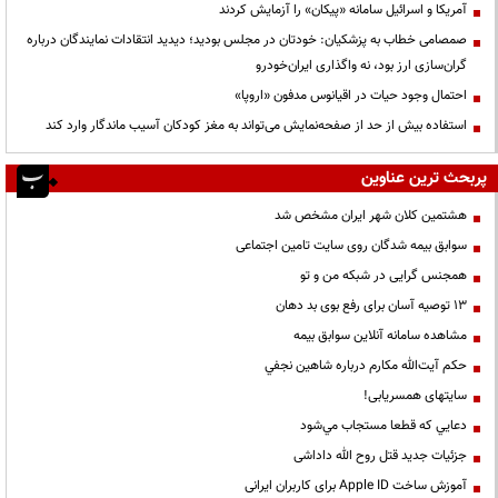
آمریکا و اسرائیل سامانه «پیکان» را آزمایش کردند
صمصامی خطاب به پزشکیان: خودتان در مجلس بودید؛ دیدید انتقادات نمایندگان درباره
گران‌سازی ارز بود، نه واگذاری ایران‌خودرو
احتمال وجود حیات در اقیانوس مدفون «اروپا»
استفاده بیش از حد از صفحه‌نمایش می‌تواند به مغز کودکان آسیب ماندگار وارد کند
پربحث ترین عناوین
هشتمین کلان شهر ایران مشخص شد
سوابق بیمه شدگان روی سایت تامین اجتماعی
همجنس گرایی در شبکه من و تو
13 توصیه آسان برای رفع بوی بد دهان
مشاهده سامانه آنلاين سوابق بیمه
حكم آيت‌الله مكارم درباره شاهين نجفي
سایتهای همسریابی!
دعايي كه قطعا مستجاب مي‌شود
جزئیات جدید قتل روح الله داداشی
آموزش ساخت Apple ID برای کاربران ایرانی