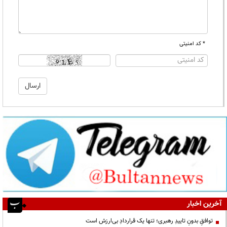
* کد امنیتی
آخرین اخبار
توافقِ بدونِ تاییدِ رهبری؛ تنها یک قراردادِ بی‌ارزش است