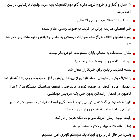
۳۰ سال واگذاری و خروج ثروت ملی؛ گام دوم تضعیف بنیه مردم وایجاد نارضایتی در بین
احاد مردم
سفر فرمانده سنتکام به اراضی اشغالی
خبر تعطیلی مدرسه ایرانی در کویت به صورت رسمی اعلام نشده
یمن: تشکیل ائتلاف هرگز مانع مجازات عربستان به خاطر جنایاتش علیه ملت یمن نخواهد
شد
نشان استاندارد به معنای پایان مسئولیت خودروساز نیست
غریبه به دادمون نمی‌رسه؛ ایرانی بخریم!
بسته اینترنت رایگان برای خبرنگاران فعال شد
با اعتراف یکی از متهمان، ابعاد تازه‌ای از پرونده ربایش و قتل حمیدرضا رجب‌زاده آشکار شد
ریمـدان؛ مرزی گرفتار در صف، کمبود زیرساخت و ضعف هماهنگی دستگاه‌ها / ۳ هزار
کامیون در انتظار، رانندگان بدون حتی یک سرویس بهداشتی!
تایید هشدارهای گذشته بولتن نیوز توسط سخنگوی قوه قضائیه در خصوص کارت های
بارزگانی و اجاره ای که به بحران ارزی رسیده اند
رابرت پیپ: ارتش آمریکا نمی‌تواند تنگه هرمز را باز کند
زمان اعلام نتایج نهایی دکتری مشخص شد
ونس: در حال کار بر روی ایجاد یک سیستم ناوبری امن هستیم