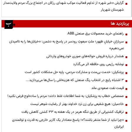
گزارش «خبر شهر» از تداوم فعالیت موکب شهدای رزکان در اجتماع بزرگ مردم ولایت‌مدار
شهرستان شهریار
پربازدید ها
راهنمای خرید محصولات برق صنعتی ABB
سربازانِ خیابانِ ظهور؛ ملتِ مبعوثِ رودسر در پاسخ به دشمن: «خیابان‌ها را به ناامیدان
نمی‌دهیم»
هشدار درباره فروش حواله‌های صوری خودروهای وارداتی
نوشابه رژیمی روی حافظه اثر می‌گذارد
پزشکیان: خدمت بی‌منت و مشارکت مردمی، پایه حل مشکلات کشور است
3 اشتباه رایج در انتخاب رنگ صنعتی که هزینه‌اش را سال‌ها می‌پردازید...
قیمت نفت صعودی ماند
صمصامی خطاب به پزشکیان: به شما اطلاعات غلط دادند؛ مردم را ساده‌لوح فرض نکنید!
خادمیان: هیچ شفیعی برای زن نزد خداوند بهتر از رضایت شوهر نیست
ترافیک کشتیرانی از طریق تنگه هرمز در یک هفته به ۳۳ کشتی کاهش یافت
«چرا نباید از شما متنفر باشند؟»؛ پاسخ معنادار یک کاربر خارجی به قدرت و توانمندی
ایرانیان