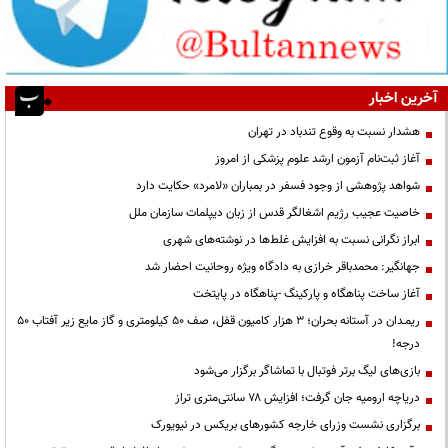
آخرین اخبار
هشدار نسبت به وقوع تندباد در تهران
آغاز ثبت‌نام آزمون ارشد علوم پزشکی از امروز
شواهد پژوهشی از وجود فسفر در بمباران «لامرد» حکایت دارد
خاصیت عجیب رژیم اشغالگر قدس از زبان دیپلمات سازمان ملل
ابراز نگرانی نسبت به افزایش غلط‌ها در نوشته‌های شهری
جهانگیر: محمدباقر خرازی به دادگاه ویژه روحانیت احضار شد
آغاز ساخت پناهگاه و پارکینگ -پناهگاه در پایتخت
ریمـدان در آستانه بحران؛ ۳ هزار کامیون قفل، صف ۵۰ کیلومتری و گاز مایع زیر آفتاب ۵۰
درجه!
بازی‌های لیگ برتر فوتبال با تماشاگر برگزار می‌شود
دریاچه ارومیه جان گرفت؛ افزایش ۷۸ سانتی‌متری تراز
برگزاری نشست وزرای خارجه کشورهای بریکس در نیویورک