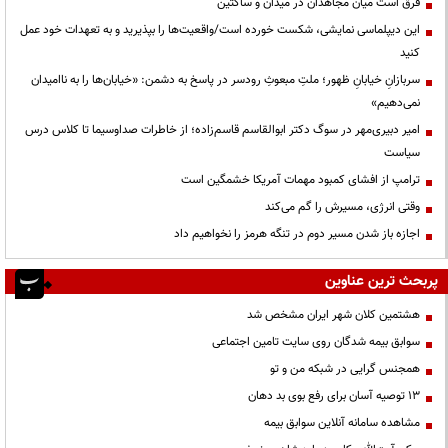
فرق است میان مجاهدان در میدان و ساکتین
این دیپلماسی نمایشی، شکست خورده است/واقعیت‌ها را بپذیرید و به تعهدات خود عمل
کنید
سربازانِ خیابانِ ظهور؛ ملتِ مبعوثِ رودسر در پاسخ به دشمن: «خیابان‌ها را به ناامیدان
نمی‌دهیم»
امیر دبیری‌مهر در سوگ دکتر ابوالقاسم قاسم‌زاده؛ از خاطرات صداوسیما تا کلاس درس
سیاست
ترامپ از افشای کمبود مهمات آمریکا خشمگین است
وقتی انرژی، مسیرش را گم می‌کند
اجازه باز شدن مسیر دوم در تنگه هرمز را نخواهیم داد
پربحث ترین عناوین
هشتمین کلان شهر ایران مشخص شد
سوابق بیمه شدگان روی سایت تامین اجتماعی
همجنس گرایی در شبکه من و تو
13 توصیه آسان برای رفع بوی بد دهان
مشاهده سامانه آنلاين سوابق بیمه