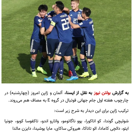
به گزارش
بولتن نیوز
به نقل از ایسنا،
آلمان و ژاپن امروز (چهارشنبه) در
چارچوب هفته اول جام جهانی فوتبال در گروه E به مصاف هم می‌روند.
ترکیب ژاپن برای این دیدار به شرح زیر است:
شوئیچی گوندا، کو اتاکورا، یوو ناگاتومو، واتارو اندو، تاکفوسا کوبو، جونیا
ایتو، دائچی کامادا، ائو تاناکا، هیروکی ساکای، مایا یوشیدا، دایزن مائدا