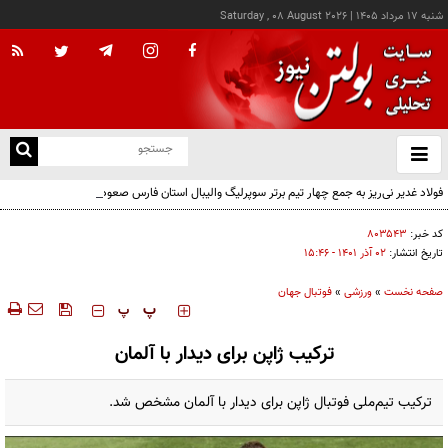
شنبه ۱۷ مرداد ۱۴۰۵
|
Saturday , 08 August 2026
از
و
ته
فولاد غدیر نی‌ریز به جمع چهار تیم برتر سوپرلیگ والیبال استان فارس صعود کرد
ن
نو
کد خبر:
۸۰۳۵۴۳
تاریخ انتشار:
۰۲ آذر ۱۴۰۱ - ۱۵:۴۶
صفحه نخست
»
ورزشی
»
فوتبال جهان
‍‍‍ پ
پ
ترکیب ژاپن برای دیدار با آلمان
ترکیب تیم‌ملی فوتبال ژاپن برای دیدار با آلمان مشخص شد.