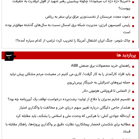
«آمریکا ذرّه ذرّه آب میشود»؛ چگونه پیشبینی رهبر شهید از افول ابرقدرت به حقیقت
پیوست؟
دعوت مجدد عربستان از نخست‌وزیر عراق برای سفر به ریاض
رئیس کمیسیون انرژی: مدیریت شبکه برق امسال نسبت به سال‌های گذشته موفق‌تر بوده
است
چاک شومر: جنگ ایران اشتغال آمریکا را تخریب کرد؛ ترامپ از کدام سیاره آمده؟!
پربازدید ها
راهنمای خرید محصولات برق صنعتی ABB
باید افراد کارآمدتر را به کار گرفت/ کاری می کنیم در معیشت مردم مشکلی پیش نیاید
حمله نیروهای اسرائیلی به خبرنگار پرس‌تی‌وی
از التماس تا فروپاشی هژمونی دلار
تقسیم غنایم مدیران یا دفاع از تولید؛ پشت‌پرده درخواست توقف یک آیین‌نامه چه بود؟
هشدار حاجی دلیگانی درباره تغییر سهم دریای خزر و مخالفت با واگذاری امتیاز
آیت‌الله جوادی آملی: با هرکس که وحدت ملی و اسلامی را بشکند، باید مقابله کرد
مطالبه برای شکستن انحصار پیمانکاری؛ نظارت دقیق بر واگذاری پروژه‌ها، راهکار مقابله با
فساد