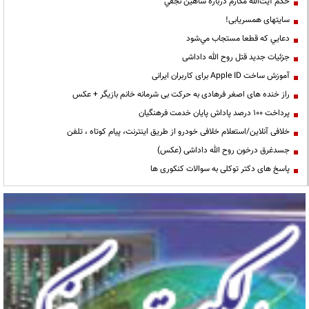
حكم آيت‌الله مكارم درباره شاهين نجفي
سایتهای همسریابی!
دعايي كه قطعا مستجاب مي‌شود
جزئیات جدید قتل روح الله داداشی
آموزش ساخت Apple ID برای کاربران ایرانی
راز خنده های اصغر فرهادی به حرکت بی شرمانه خانم بازیگر + عکس
پرداخت ۱۰۰ درصد پاداش پایان خدمت فرهنگیان
خلافی آنلاین/استعلام خلافی خودرو از طریق اینترنت، پیام کوتاه ، تلفن
جسدغرق درخون روح الله داداشی (عکس)
پاسخ های دکتر توکلی به سوالات کنکوری ها