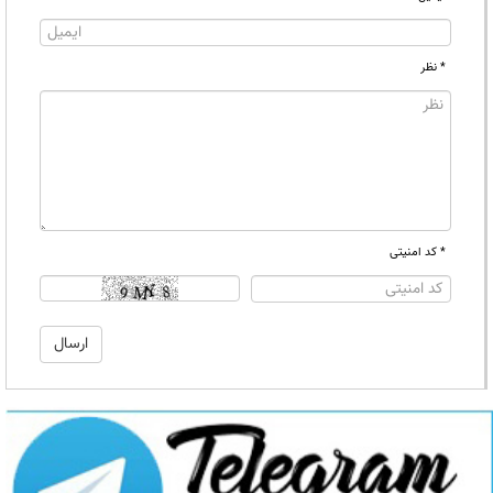
* نظر
* کد امنیتی