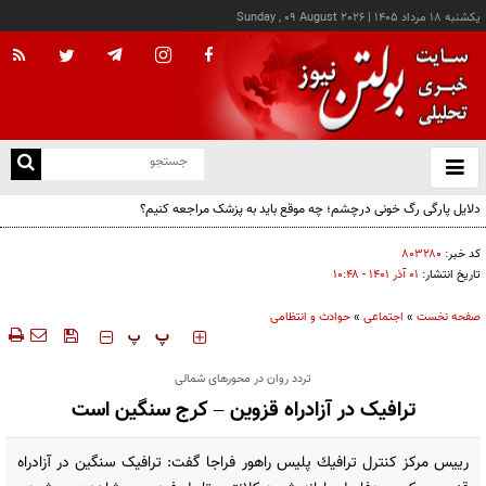
يکشنبه ۱۸ مرداد ۱۴۰۵
|
Sunday , 09 August 2026
از
و
ته
دلایل پارگی رگ خونی درچشم؛ چه موقع باید به پزشک مراجعه کنیم؟
ن
نو
کد خبر:
۸۰۳۲۸۰
تاریخ انتشار:
۰۱ آذر ۱۴۰۱ - ۱۰:۴۸
صفحه نخست
»
اجتماعی
»
حوادث و انتظامی
‍‍‍ پ
پ
تردد روان در محورهای شمالی
ترافیک در آزادراه قزوين – کرج سنگین است
رييس مركز كنترل ترافيك پليس راهور فراجا گفت: ترافيک سنگين در آزادراه