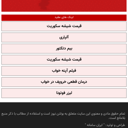
لینک های مفید
قیمت شیشه سکوریت
آلپاری
بیم دتکتور
قیمت شیشه سکوریت
فیلم آپنه خواب
درمان قطعی خروپف در خواب
لیزر فوتونا
تمام حقوق مادی و معنوی این سایت متعلق به بولتن نیوز است و استفاده از مطالب با ذکر منبع
بلامانع است.
طراحی و تولید: "
ایران سامانه
"