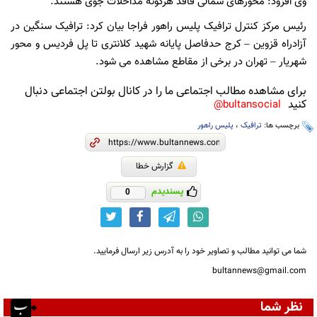
وى افزود: محورهای شمالی فاقد هرگونه مداخلات جوی هستند.
رئیس مرکز کنترل ترافیک پلیس راهور فراجا بیان کرد: ترافيک سنگين در
آزادراه قزوين – کرج حدفاصل پايانه شهيد کلانتری تا پل فرديس و محور
شهريار – تهران در برخی از مقاطع مشاهده می شود.
برای مشاهده مطالب اجتماعی ما را در کانال بولتن اجتماعی دنبال
کنید
bultansocial@
برچسب ها:
ترافیک
،
پلیس راهور
گزارش خطا
پسندیدم
0
شما می توانید مطالب و تصاویر خود را به آدرس زیر ارسال فرمایید.
bultannews@gmail.com
نظر شما