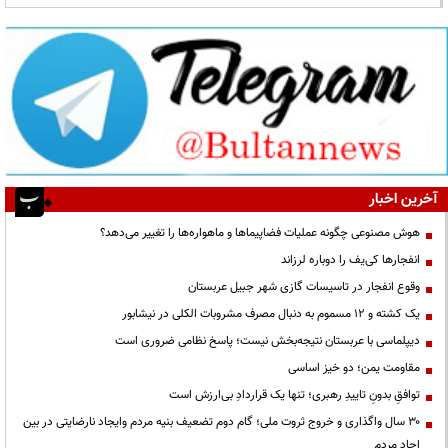
آخرین اخبار
هوش مصنوعی چگونه عملیات فضاپیماها و ماهواره‌ها را تغییر می‌دهد؟
انفجارها کی‌یف را دوباره لرزاند
وقوع انفجار در تاسیسات گازی شهر جبیل عربستان
یک کشته و ۱۲ مسموم به دنبال مصرف مشروبات الکلی در نیشابور
دیپلماسی با عربستان نتیجه‌بخش نیست؛ پاسخ نظامی ضروری است
مقاومت یمن؛ دو خیز اساسی
توافقِ بدونِ تاییدِ رهبری؛ تنها یک قراردادِ بی‌ارزش است
۳۰ سال واگذاری و خروج ثروت ملی؛ گام دوم تضعیف بنیه مردم وایجاد نارضایتی در بین
احاد مردم