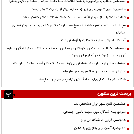
صمصامی خطاب به پزشکیان: به شما اطلاعات غلط دادند؛ مردم را ساده‌لوح فرض نکنید!
خادمیان: هیچ شفیعی برای زن نزد خداوند بهتر از رضایت شوهر نیست
ترافیک کشتیرانی از طریق تنگه هرمز در یک هفته به ۳۳ کشتی کاهش یافت
«چرا نباید از شما متنفر باشند؟»؛ پاسخ معنادار یک کاربر خارجی به قدرت و توانمندی
ایرانیان
آمریکا و اسرائیل سامانه «پیکان» را آزمایش کردند
صمصامی خطاب به پزشکیان: خودتان در مجلس بودید؛ دیدید انتقادات نمایندگان درباره
گران‌سازی ارز بود، نه واگذاری ایران‌خودرو
استفاده بیش از حد از صفحه‌نمایش می‌تواند به مغز کودکان آسیب ماندگار وارد کند
احتمال وجود حیات در اقیانوس مدفون «اروپا»
شکایت نیومکزیکو از وزارت دادگستری ترامپ بر سر پرونده اپستین
پربحث ترین عناوین
هشتمین کلان شهر ایران مشخص شد
سوابق بیمه شدگان روی سایت تامین اجتماعی
همجنس گرایی در شبکه من و تو
13 توصیه آسان برای رفع بوی بد دهان