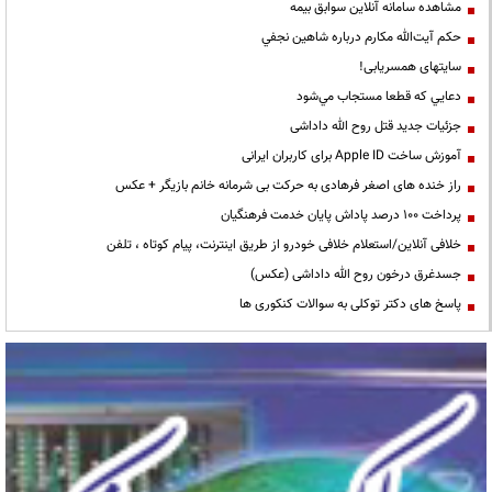
مشاهده سامانه آنلاين سوابق بیمه
حكم آيت‌الله مكارم درباره شاهين نجفي
سایتهای همسریابی!
دعايي كه قطعا مستجاب مي‌شود
جزئیات جدید قتل روح الله داداشی
آموزش ساخت Apple ID برای کاربران ایرانی
راز خنده های اصغر فرهادی به حرکت بی شرمانه خانم بازیگر + عکس
پرداخت ۱۰۰ درصد پاداش پایان خدمت فرهنگیان
خلافی آنلاین/استعلام خلافی خودرو از طریق اینترنت، پیام کوتاه ، تلفن
جسدغرق درخون روح الله داداشی (عکس)
پاسخ های دکتر توکلی به سوالات کنکوری ها