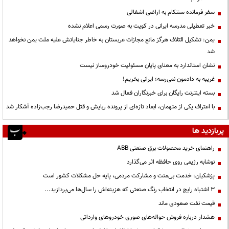
سفر فرمانده سنتکام به اراضی اشغالی
خبر تعطیلی مدرسه ایرانی در کویت به صورت رسمی اعلام نشده
یمن: تشکیل ائتلاف هرگز مانع مجازات عربستان به خاطر جنایاتش علیه ملت یمن نخواهد
شد
نشان استاندارد به معنای پایان مسئولیت خودروساز نیست
غریبه به دادمون نمی‌رسه؛ ایرانی بخریم!
بسته اینترنت رایگان برای خبرنگاران فعال شد
با اعتراف یکی از متهمان، ابعاد تازه‌ای از پرونده ربایش و قتل حمیدرضا رجب‌زاده آشکار شد
پربازدید ها
راهنمای خرید محصولات برق صنعتی ABB
نوشابه رژیمی روی حافظه اثر می‌گذارد
پزشکیان: خدمت بی‌منت و مشارکت مردمی، پایه حل مشکلات کشور است
3 اشتباه رایج در انتخاب رنگ صنعتی که هزینه‌اش را سال‌ها می‌پردازید...
قیمت نفت صعودی ماند
هشدار درباره فروش حواله‌های صوری خودروهای وارداتی