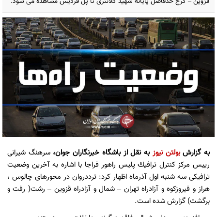
قزوين – کرج حدفاصل پايانه شهيد کلانتری تا پل فرديس مشاهده می شود.
به گزارش
بولتن نیوز
به نقل از باشگاه خبرنگاران جوان،
سرهنگ شيرانى
رييس مركز كنترل ترافيك پليس راهور فراجا با اشاره به آخرين وضعيت
ترافيكى سه شنبه اول آذرماه اظهار كرد: ترددروان در محورهای چالوس ،
هراز و فيروزکوه و آزادراه تهران – شمال و آزادراه قزوين – رشت( رفت و
برگشت) گزارش شده است.